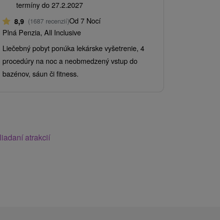
Kúpele 
termíny do 27.2.2027
termíny
Od 7 Nocí
8,9
(1687 recenzií)
8,9
(168
Plná Penzia, All Inclusive
Polpenzia, A
Liečebný pobyt ponúka lekárske vyšetrenie, 4
Liečebný po
procedúry na noc a neobmedzený vstup do
individuáln
bazénov, sáun či fitness.
na noc a be
fitness.
iadaní atrakcií