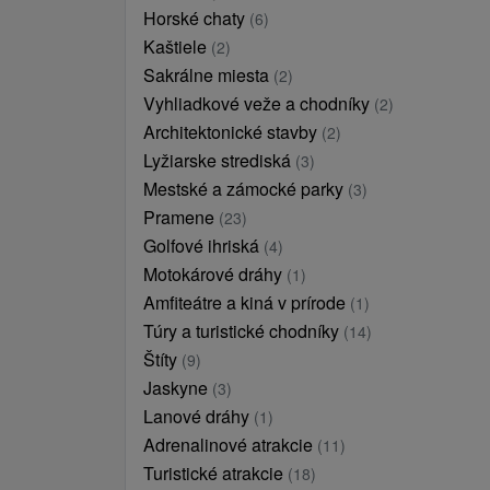
Horské chaty
(6)
Kaštiele
(2)
Sakrálne miesta
(2)
Vyhliadkové veže a chodníky
(2)
Architektonické stavby
(2)
Lyžiarske strediská
(3)
Mestské a zámocké parky
(3)
Pramene
(23)
Golfové ihriská
(4)
Motokárové dráhy
(1)
Amfiteátre a kiná v prírode
(1)
Túry a turistické chodníky
(14)
Štíty
(9)
Jaskyne
(3)
Lanové dráhy
(1)
Adrenalinové atrakcie
(11)
Turistické atrakcie
(18)