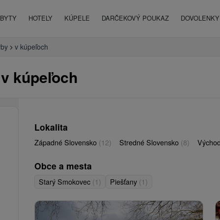
BYTY
HOTELY
KÚPELE
DARČEKOVÝ POUKAZ
DOVOLENKY 
vby
v kúpeľoch
 v kúpeľoch
Lokalita
Západné Slovensko
(12)
Stredné Slovensko
(8)
Východ
Obce a mesta
Starý Smokovec
(1)
Piešťany
(1)