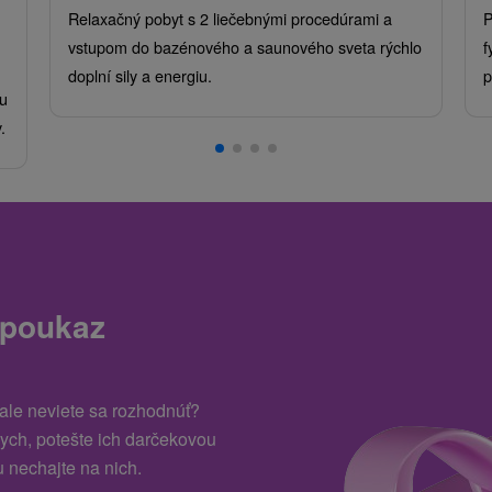
Relaxačný pobyt s 2 liečebnými procedúrami a
P
vstupom do bazénového a saunového sveta rýchlo
f
doplní sily a energiu.
p
u
.
 poukaz
 ale neviete sa rozhodnúť?
kych, potešte ich darčekovou
 nechajte na nich.