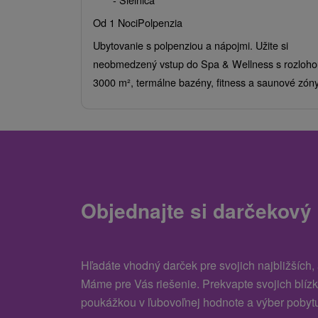
Od 1 Noci
Polpenzia
Ubytovanie s polpenziou a nápojmi. Užite si
neobmedzený vstup do Spa & Wellness s rozloho
3000 m², termálne bazény, fitness a saunové zóny
Objednajte si darčekový
Hľadáte vhodný darček pre svojich najbližších,
Máme pre Vás riešenie. Prekvapte svojich blíz
poukážkou v ľubovoľnej hodnote a výber pobytu