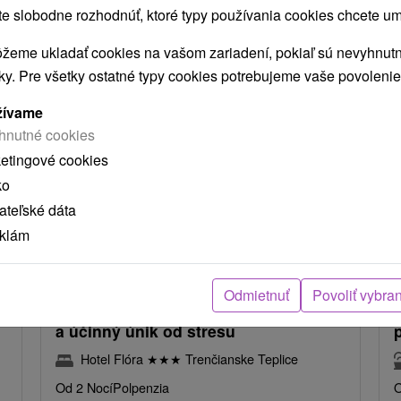
 slobodne rozhodnúť, ktoré typy používania cookies chcete um
žeme ukladať cookies na vašom zariadení, pokiaľ sú nevyhnutn
MOHLI TIEŽ ZAUJÍMAŤ
nky. Pre všetky ostatné typy cookies potrebujeme vaše povolenie
žívame
hnutné cookies
ketingové cookies
ko
teľské dáta
eklám
€
91,33
€
od
ba
/noc/osoba
Odmietnuť
Povoliť vybra
Intenzívny MINI RELAX pobyt: Rýchly
a účinný únik od stresu
Hotel Flóra
★
★
★
Trenčianske Teplice
Od 2 Nocí
Polpenzia
O