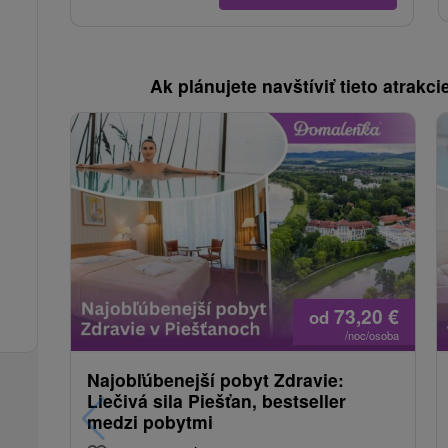
Ak plánujete navštíviť tieto atrakcie
73,20
€
od
/noc/osoba
Najobľúbenejší pobyt Zdravie:
Liečivá sila Piešťan, bestseller
medzi pobytmi