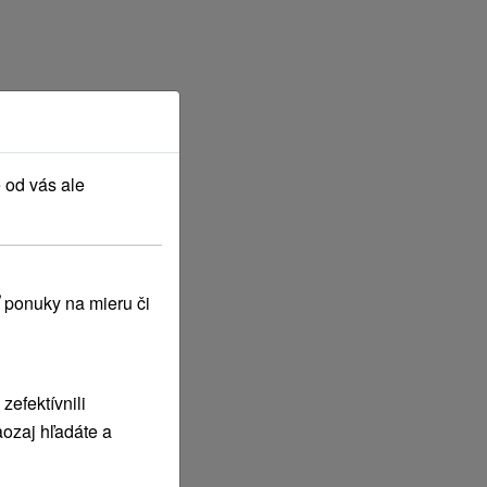
 od vás ale
 ponuky na mieru či
efektívnili
ozaj hľadáte a