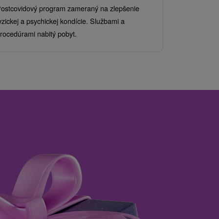
Od 2 Nocí
Al
ostcovidový program zameraný na zlepšenie
Užite si pes
yzickej a psychickej kondície. Službami a
kde sa skvel
rocedúrami nabitý pobyt.
služby pre c