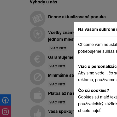
Výhody u nás
Denne aktualizovaná ponuka
Na vašom súkromí 
Všetky známe hotely a kúpele na
jednom mieste
Chceme vám neustále 
VIAC INFO
potrebujeme súhlas 
Garantujeme najnižšie ceny
Viac o personalizác
VIAC INFO
Aby sme vedeli, čo s
Minimálne storno poplatky
reklamu, používame 
VIAC INFO
Čo sú cookies?
Platba až na mieste pobytu
Cookies sú malé text
VIAC INFO
používateľský zážito
chcete nájsť.
Vaša spokojnosť je pre nás prvora