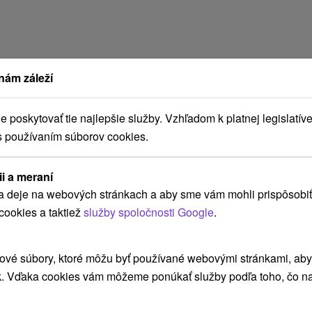
nám záleží
poskytovať tie najlepšie služby. Vzhľadom k platnej legislatíve
s používaním súborov cookies.
ii a meraní
a deje na webových stránkach a aby sme vám mohli prispôsobiť
cookies a taktiež
služby spoločnosti Google
.
ové súbory, ktoré môžu byť používané webovými stránkami, aby z
k. Vďaka cookies vám môžeme ponúkať služby podľa toho, čo na
dá