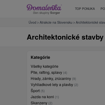
TOP PONUKA
PO
člen skupiny
Sorger
Úvod
Atrakcie na Slovensku
Architektonické sta
Architektonické stavby
Kategórie
Všetky kategórie
Plte, rafting, splavy
(4)
Hrady, zámky, zrúcaniny
(9)
Vyhliadkové lety a plavby
(2)
Šport
(5)
Jazda na koni
(1)
Skanzeny
(2)