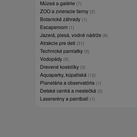
Múzeá a galérie
(7)
ZOO a zvieracie farmy
(2)
Botanické záhrady
(1)
Escaperoom
(1)
Jazerá, plesá, vodné nádrže
(8)
Atrakcie pre deti
(31)
Technické pamiatky
(5)
Vodopády
(5)
Drevené kostolíky
(3)
Aquaparky, kúpaliská
(12)
Planetária a observatória
(1)
Detské centrá a mestečká
(3)
Laserarény a paintball
(1)