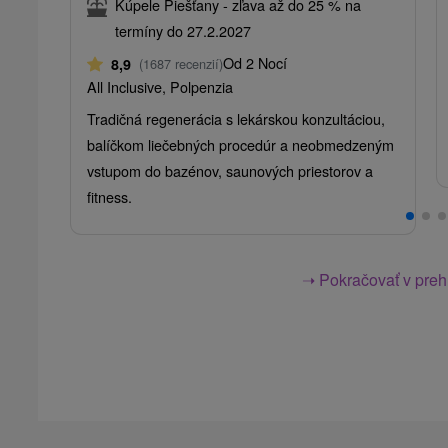
Kúpele Piešťany - zľava až do 25 % na
termíny do 27.2.2027
Od 2 Nocí
8,9
(1687 recenzií)
All Inclusive, Polpenzia
Tradičná regenerácia s lekárskou konzultáciou,
balíčkom liečebných procedúr a neobmedzeným
vstupom do bazénov, saunových priestorov a
fitness.
➝ Pokračovať v prehl