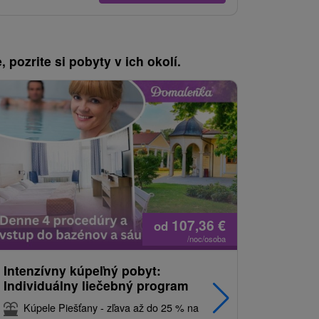
, pozrite si pobyty v ich okolí.
107,36
€
od
/noc/osoba
Intenzívny kúpeľný pobyt:
Kúpeľný 
Individuálny liečebný program
Jemný li
zaneprá
Kúpele Piešťany - zľava až do 25 % na