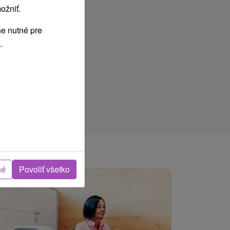
ožniť.
e nutné pre
.
né
Povoliť všetko