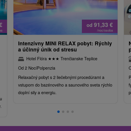
€
91,33
€
od
ba
/noc/osoba
Intenzívny MINI RELAX pobyt: Rýchly
a účinný únik od stresu
Hotel Flóra
★
★
★
Trenčianske Teplice
Od 2 Nocí
Polpenzia
O
Relaxačný pobyt s 2 liečebnými procedúrami a
P
vstupom do bazénového a saunového sveta rýchlo
f
doplní sily a energiu.
p
u
.