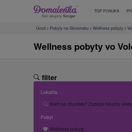
TOP PONUKA
PO
člen skupiny
Sorger
Úvod
Pobyty na Slovensku
Wellness pobyty
Vo
Wellness pobyty vo Vo
filter
Lokalita
Kam sa chystáte? Zadajte lokalitu aleb
Pobyt
Wellness pobyty