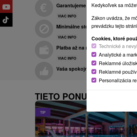
Kedykoľvek sa môžete
Garantujeme najnižšie ceny
VIAC INFO
Zákon uvádza, že mô
prevádzku tejto strá
Minimálne storno poplatky
VIAC INFO
Cookies, ktoré pou
Technické a nevy
Platba až na mieste pobytu
Analytické a mar
VIAC INFO
Reklamné úložis
Vaša spokojnosť je pre nás prvora
Reklamné používa
Personalizácia r
TIETO PONUKY BY VÁS 
TIP