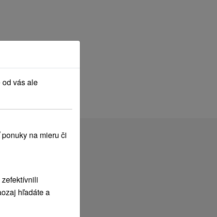
 od vás ale
 ponuky na mieru či
efektívnili
ozaj hľadáte a