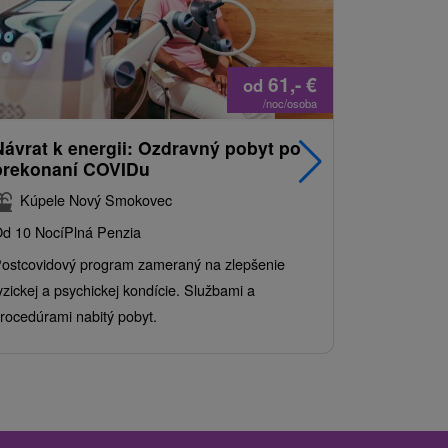
61,-
€
od
/noc/osoba
Návrat k energii: Ozdravný pobyt po
Najpredá
prekonaní COVIDu
pobyt s
balíkom 
Kúpele Nový Smokovec
Grand 
d 10 Nocí
Plná Penzia
Od 2 Nocí
Al
ostcovidový program zameraný na zlepšenie
Užite si pes
yzickej a psychickej kondície. Službami a
kde sa skvel
rocedúrami nabitý pobyt.
služby pre c