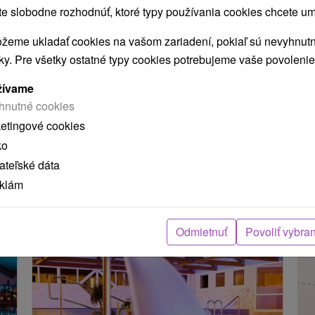
 slobodne rozhodnúť, ktoré typy používania cookies chcete um
žeme ukladať cookies na vašom zariadení, pokiaľ sú nevyhnutn
nky. Pre všetky ostatné typy cookies potrebujeme vaše povolenie
žívame
hnutné cookies
ketingové cookies
ko
dá
teľské dáta
eklám
MOHLI TIEŽ ZAUJÍMAŤ
Odmietnuť
Povoliť vybra