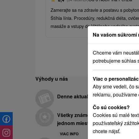
Zamerajte sa na zdravie a postavu s pobyto
Štíhla línia. Procedúry, redukčná diéta, cviče
masáže a vstupy do Vitálneho vodného svet
Na vašom súkromí 
Chceme vám neustále 
potrebujeme súhlas 
Viac o personalizác
Výhody u nás
Aby sme vedeli, čo s
reklamu, používame 
Denne aktualizovaná ponuka
Čo sú cookies?
Cookies sú malé text
Všetky známe hotely a kúpele na
používateľský zážito
jednom mieste
chcete nájsť.
VIAC INFO