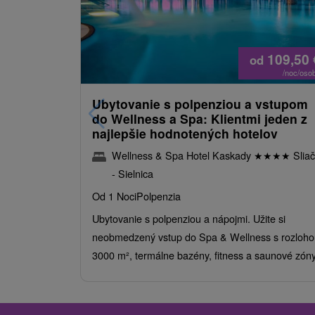
109,50
od
/noc/oso
Ubytovanie s polpenziou a vstupom
do Wellness a Spa: Klientmi jeden z
najlepšie hodnotených hotelov
Wellness & Spa Hotel Kaskady
★
★
★
★
Sliač
- Sielnica
Od 1 Noci
Polpenzia
Ubytovanie s polpenziou a nápojmi. Užite si
neobmedzený vstup do Spa & Wellness s rozloho
3000 m², termálne bazény, fitness a saunové zóny