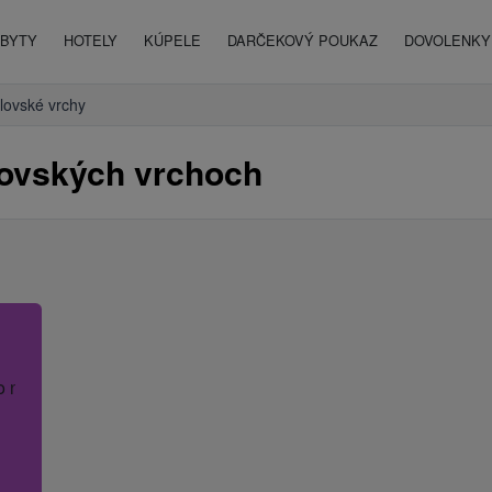
BYTY
HOTELY
KÚPELE
DARČEKOVÝ POUKAZ
DOVOLENKY 
lovské vrchy
lovských vrchoch
o názov hotela.