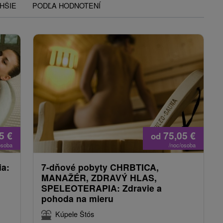
HŠIE
PODĽA HODNOTENÍ
05
€
75,05
€
od
osoba
/noc/osoba
ia:
7-dňové pobyty CHRBTICA,
MANAŽÉR, ZDRAVÝ HLAS,
SPELEOTERAPIA: Zdravie a
pohoda na mieru
Kúpele Štós