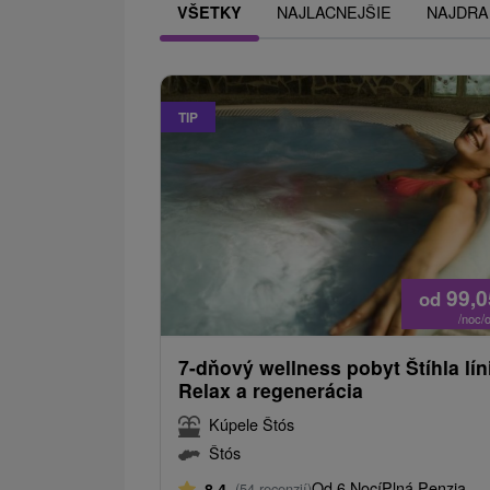
NAJLACNEJŠIE
NAJDRA
VŠETKY
TIP
99,
od
/noc/
7-dňový wellness pobyt Štíhla lín
Relax a regenerácia
Kúpele Štós
Štós
Od 6 Nocí
Plná Penzia
8,4
(54 recenzií)