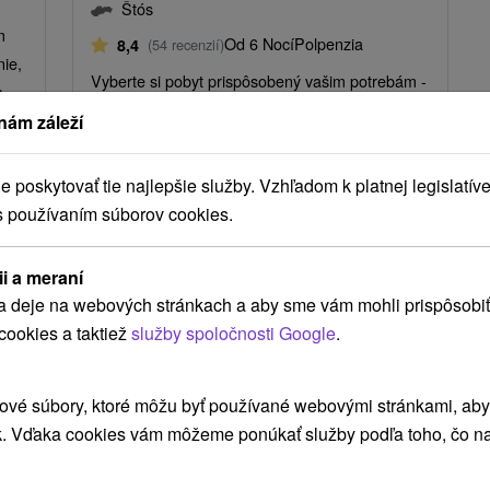
Štós
m
Od 6 Nocí
Polpenzia
8,4
(54 recenzií)
nie,
Vyberte si pobyt prispôsobený vašim potrebám -
a.
individuálne liečebné procedúry, masáže, vírivky
nám záleží
a cvičenia podporia regeneráciu tela aj mysle.
poskytovať tie najlepšie služby. Vzhľadom k platnej legislatíve
s používaním súborov cookies.
ii a meraní
a deje na webových stránkach a aby sme vám mohli prispôsobiť
cookies a taktiež
služby spoločnosti Google
.
ové súbory, ktoré môžu byť používané webovými stránkami, aby z
k. Vďaka cookies vám môžeme ponúkať služby podľa toho, čo na