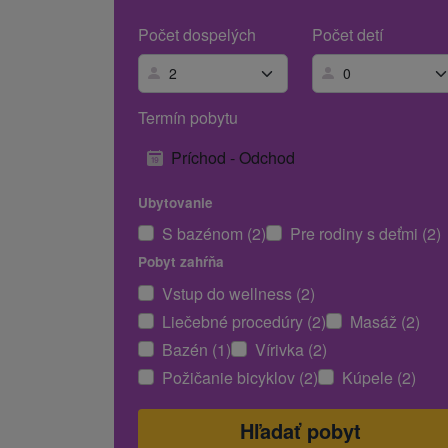
Počet dospelých
Počet detí
Termín pobytu
Príchod - Odchod
Ubytovanie
S bazénom (2)
Pre rodiny s deťmi (2)
Pobyt zahŕňa
Vstup do wellness (2)
Liečebné procedúry (2)
Masáž (2)
Bazén (1)
Vírivka (2)
Požičanie bicyklov (2)
Kúpele (2)