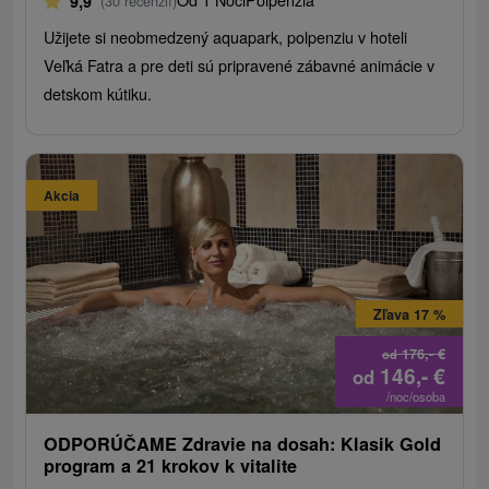
9,9
(30 recenzií)
Užijete si neobmedzený aquapark, polpenziu v hoteli
Veľká Fatra a pre deti sú pripravené zábavné animácie v
detskom kútiku.
Akcia
Zľava 17 %
176,-
€
od
146,-
€
od
/noc/osoba
ODPORÚČAME Zdravie na dosah: Klasik Gold
program a 21 krokov k vitalite