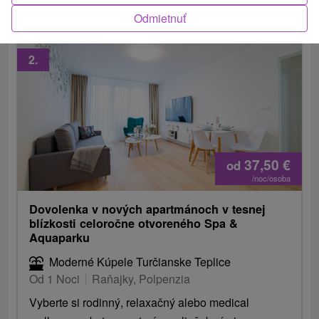
Odmietnuť
2.
37,50
€
od
/noc/osoba
Dovolenka v nových apartmánoch v tesnej
blízkosti celoročne otvoreného Spa &
Aquaparku
Moderné Kúpele Turčianske Teplice
Od 1 Noci
Raňajky, Polpenzia
Vyberte si rodinný, relaxačný alebo medical