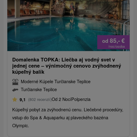
85,-
€
od
/noc/osoba
Domalenka TOPKA: Liečba aj vodný svet v
jednej cene – výnimočný cenovo zvýhodnený
kúpeľný balík
Moderné Kúpele Turčianske Teplice
Turčianske Teplice
Od 2 Nocí
Polpenzia
9,1
(802 recenzií)
Kúpeľný pobyt za zvýhodnenú cenu. Liečebné procedúry,
vstup do Spa & Aquaparku aj plaveckého bazéna
Olympic.