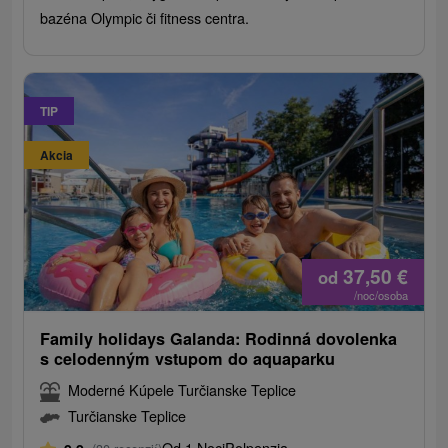
bazéna Olympic či fitness centra.
TIP
Akcia
37,50
€
od
/noc/osoba
Family holidays Galanda: Rodinná dovolenka
s celodenným vstupom do aquaparku
Moderné Kúpele Turčianske Teplice
Turčianske Teplice
Od 1 Noci
Polpenzia