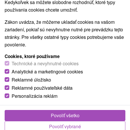
Najpredávanejšie
Kedykoľvek sa môžete slobodne rozhodnúť, ktoré typy
používania cookies chcete umožniť.
1.
Zákon uvádza, že môžeme ukladať cookies na vašom
zariadení, pokiaľ sú nevyhnutne nutné pre prevádzku tejto
stránky. Pre všetky ostatné typy cookies potrebujeme vaše
povolenie.
Cookies, ktoré používame
37,50
€
od
Technické a nevyhnutné cookies
/noc/osoba
Analytické a marketingové cookies
Reklamné úložisko
Family holidays Galanda: Rodinná dovolenka
s celodenným vstupom do aquaparku
Reklamné používateľské dáta
Personalizácia reklám
Moderné Kúpele Turčianske Teplice
Od 1 Noci
Polpenzia
Užijete si neobmedzený aquapark, polpenziu v
Povoliť všetko
hoteli Veľká Fatra a pre deti sú pripravené zábavné
Povoliť vybrané
animácie v detskom kútiku.