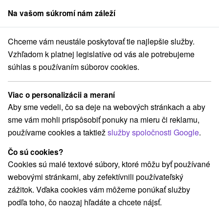
Na vašom súkromí nám záleží
člen skupiny
Sorger
Chceme vám neustále poskytovať tie najlepšie služby.
Pobyty na Slovensku
Wellness pobyty
Turiec
Vzhľadom k platnej legislatíve od vás ale potrebujeme
súhlas s používaním súborov cookies.
Wellness pobyty na Turci
Viac o personalizácii a meraní
Kategórie
Aby sme vedeli, čo sa deje na webových stránkach a aby
sme vám mohli prispôsobiť ponuky na mieru či reklamu,
Všetky kategórie
Pobyty so zľavou
(8)
používame cookies a taktiež
služby spoločnosti Google
.
Wellness pobyty
Víkendové pobyty
(12)
(9)
Romantické pobyty
Seniorské pobyty
(1)
(4)
Čo sú cookies?
Rodinné pobyty
(7)
Cookies sú malé textové súbory, ktoré môžu byť používané
webovými stránkami, aby zefektívnili používateľský
zážitok. Vďaka cookies vám môžeme ponúkať služby
Vyberte lokalitu alebo termín
podľa toho, čo naozaj hľadáte a chcete nájsť.