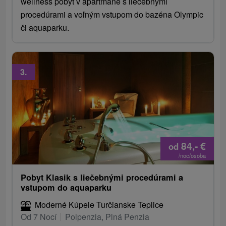
wellness pobyt v apartmáne s liečebnými
procedúrami a voľným vstupom do bazéna Olympic
či aquaparku.
3.
84,-
€
od
/noc/osoba
Pobyt Klasik s liečebnými procedúrami a
vstupom do aquaparku
Moderné Kúpele Turčianske Teplice
Od 7 Nocí
Polpenzia, Plná Penzia