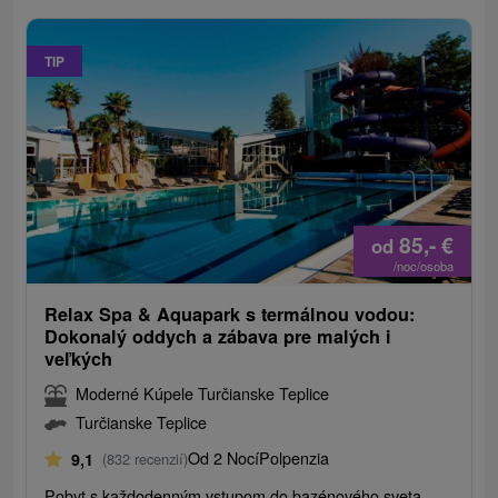
TIP
85,-
€
od
/noc/osoba
Relax Spa & Aquapark s termálnou vodou:
Dokonalý oddych a zábava pre malých i
veľkých
Moderné Kúpele Turčianske Teplice
Turčianske Teplice
Od 2 Nocí
Polpenzia
9,1
(832 recenzií)
Pobyt s každodenným vstupom do bazénového sveta.