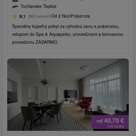
Turčianske Teplice
Od 2 Nocí
Polpenzia
9,1
(802 recenzií)
Špeciálny kúpeľný pobyt za výhodnú cenu s polpenziou,
vstupom do Spa & Aquaparku, procedúrami a bonusovou
procedúrou ZADARMO.
40,70
€
od
/noc/osoba