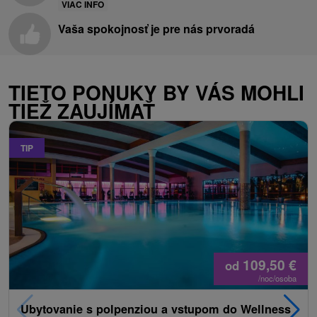
VIAC INFO
Vaša spokojnosť je pre nás prvoradá
TIETO PONUKY BY VÁS MOHLI
TIEŽ ZAUJÍMAŤ
TIP
109,50
€
od
/noc/osoba
Ubytovanie s polpenziou a vstupom do Wellness