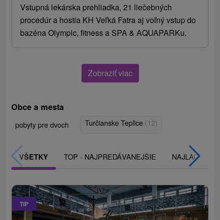
Vstupná lekárska prehliadka, 21 liečebných
procedúr a hostia KH Veľká Fatra aj voľný vstup do
bazéna Olympic, fitness a SPA & AQUAPARKu.
Zobraziť viac
Obce a mesta
Turčianske Teplice
(12)
pobyty pre dvoch
TOP - NAJPREDÁVANEJŠIE
NAJLACNEJŠI
VŠETKY
TIP