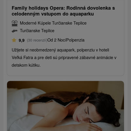
Family holidays Opera: Rodinná dovolenka s
celodenným vstupom do aquaparku
Moderné Kúpele Turčianske Teplice
Turčianske Teplice
Od 2 Nocí
Polpenzia
9,9
(30 recenzií)
Užijete si neobmedzený aquapark, polpenziu v hoteli
Veľká Fatra a pre deti sú pripravené zábavné animácie v
detskom kútiku.