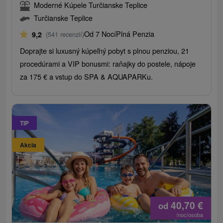
Moderné Kúpele Turčianske Teplice
Turčianske Teplice
Od 7 Nocí
Plná Penzia
9,2
(541 recenzií)
Doprajte si luxusný kúpeľný pobyt s plnou penziou, 21
procedúrami a VIP bonusmi: raňajky do postele, nápoje
za 175 € a vstup do SPA & AQUAPARKu.
TIP
Akcia
40,70
€
od
/noc/osoba