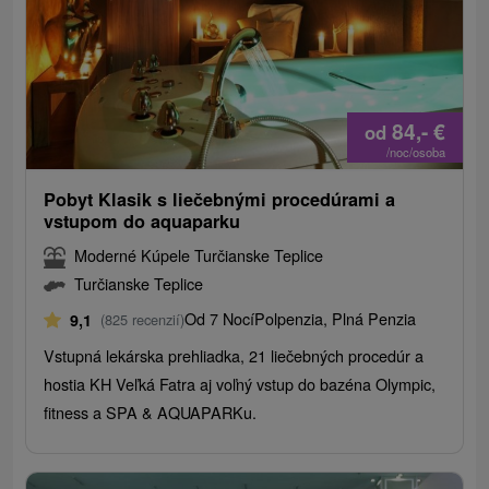
84,-
€
od
/noc/osoba
Pobyt Klasik s liečebnými procedúrami a
vstupom do aquaparku
Moderné Kúpele Turčianske Teplice
Turčianske Teplice
Od 7 Nocí
Polpenzia, Plná Penzia
9,1
(825 recenzií)
Vstupná lekárska prehliadka, 21 liečebných procedúr a
hostia KH Veľká Fatra aj voľný vstup do bazéna Olympic,
fitness a SPA & AQUAPARKu.