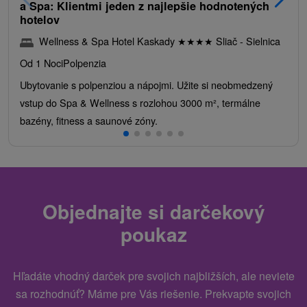
a Spa: Klientmi jeden z najlepšie hodnotených
hotelov
Wellness & Spa Hotel Kaskady
★
★
★
★
Sliač - Sielnica
Od 1 Noci
Polpenzia
Ubytovanie s polpenziou a nápojmi. Užite si neobmedzený
vstup do Spa & Wellness s rozlohou 3000 m², termálne
bazény, fitness a saunové zóny.
Objednajte si darčekový
poukaz
Hľadáte vhodný darček pre svojich najbližších, ale neviete
sa rozhodnúť? Máme pre Vás riešenie. Prekvapte svojich