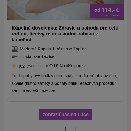
114,-
€
od
/noc/osoba
Kúpeľná dovolenka: Zdravie a pohoda pre celú
rodinu, liečivý relax a vodná zábava v
kúpeľoch
Moderné Kúpele Turčianske Teplice
Turčianske Teplice
Od 5 Nocí
Polpenzia
9,2
(541 recenzií)
Tento pobytový balík v sebe spája komfortné ubytovanie,
skvelé gastro zážitky a bohatý balík liečebných procedúr
spolu s vodným svetom.
zobraziť nasledujúce