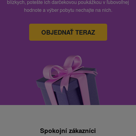
blízkych, potešte ich darčekovou poukážkou v ľubovoľnej
hodnote a výber pobytu nechajte na nich.
OBJEDNAŤ TERAZ
Spokojní zákazníci