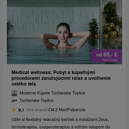
85,-
€
od
/noc/osoba
Medical wellness: Pobyt s kúpeľnými
procedúrami zaručujúcimi relax a uvoľnenie
celého tela
Moderné Kúpele Turčianske Teplice
Turčianske Teplice
Od 2 Nocí
Polpenzia
9,1
(816 recenzií)
Užite si flexibilný relaxačný balíček s masážami Zeus,
termoterapiou, oxygenoterapiou a voľným vstupom do