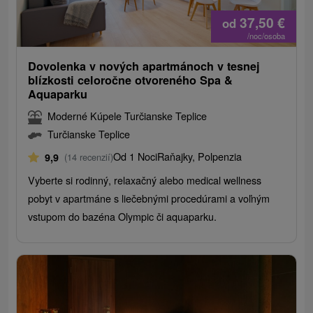
37,50
€
od
/noc/osoba
Dovolenka v nových apartmánoch v tesnej
blízkosti celoročne otvoreného Spa &
Aquaparku
Moderné Kúpele Turčianske Teplice
Turčianske Teplice
Od 1 Noci
Raňajky, Polpenzia
9,9
(14 recenzií)
Vyberte si rodinný, relaxačný alebo medical wellness
pobyt v apartmáne s liečebnými procedúrami a voľným
vstupom do bazéna Olympic či aquaparku.