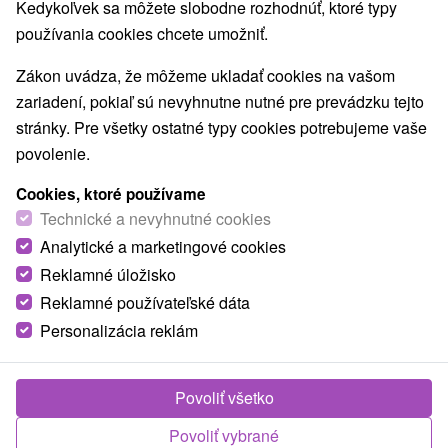
Kedykoľvek sa môžete slobodne rozhodnúť, ktoré typy
Zobraziť všetky
Hrabušice
(41)
Smižany
(33)
používania cookies chcete umožniť.
Zákon uvádza, že môžeme ukladať cookies na vašom
TOP - NAJPREDÁVANEJŠIE
NAJLACNEJŠI
VŠETKY
zariadení, pokiaľ sú nevyhnutne nutné pre prevádzku tejto
stránky. Pre všetky ostatné typy cookies potrebujeme vaše
povolenie.
zobraziť predchádzajúce
Cookies, ktoré používame
Technické a nevyhnutné cookies
Analytické a marketingové cookies
Reklamné úložisko
Reklamné používateľské dáta
Personalizácia reklám
Povoliť všetko
Povoliť vybrané