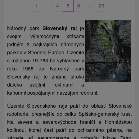
...
...
1
4
5
6
20
Národný park
Slovenský raj
je
svojimi výnimočnými krásami
jedným z najkrajších národných
parkov v Strednej Európe. Územie
s rozlohou 19 763 ha vyhlásené v
roku 1988 za Národný park
Slovenský raj je známe široko
ďaleko svojimi roklinami a
kaňonmi pospájanými navzájom rebríkmi.
Územie Slovenského raja patrí do oblasti Slovenské
rudohorie, presnejšie do celku Spišsko-gemerský kras.
Na severe a severovýchode hraničí s Hornádskou
kotlinou, ktorej časť patrí do ochranného pásma, na
západe až severozápade s pohorím Nízke Tatry.