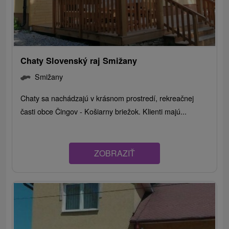
Chaty Slovenský raj Smižany
Smižany
Chaty sa nachádzajú v krásnom prostredí, rekreačnej
časti obce Čingov - Košiarny briežok. Klienti majú...
ZOBRAZIŤ