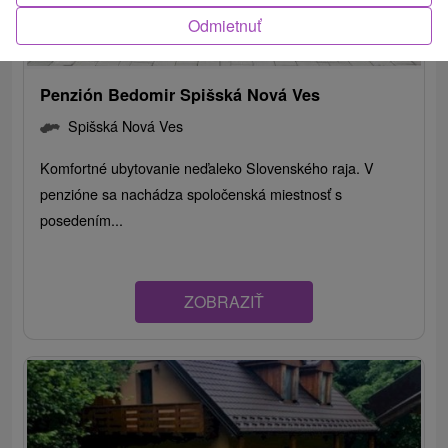
Odmietnuť
Penzión Bedomir Spišská Nová Ves
Spišská Nová Ves
Komfortné ubytovanie neďaleko Slovenského raja. V
penzióne sa nachádza spoločenská miestnosť s
posedením...
ZOBRAZIŤ