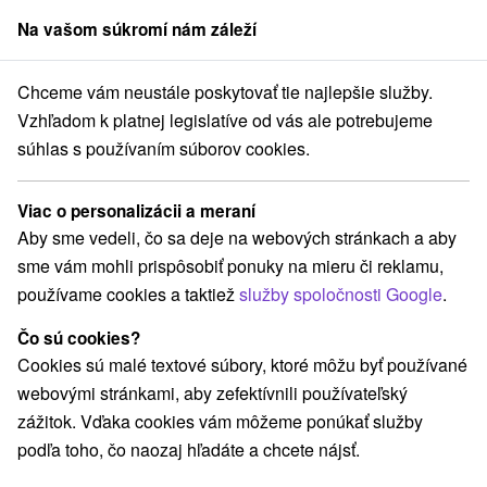
Na vašom súkromí nám záleží
člen skupiny
Sorger
Chceme vám neustále poskytovať tie najlepšie služby.
Ubytovanie na Slovensku
Slovenský Raj
Vzhľadom k platnej legislatíve od vás ale potrebujeme
súhlas s používaním súborov cookies.
Ubytovanie v Slovenskom raji
Viac o personalizácii a meraní
Kategórie
Aby sme vedeli, čo sa deje na webových stránkach a aby
sme vám mohli prispôsobiť ponuky na mieru či reklamu,
Všetky kategórie
Hotely
Apartmány
(5)
(28)
používame cookies a taktiež
služby spoločnosti Google
.
Chaty na prenájom
Drevenice
Penzióny
(101)
(18)
(34)
Priváty
Ubytovne
(18)
(1)
Čo sú cookies?
Cookies sú malé textové súbory, ktoré môžu byť používané
webovými stránkami, aby zefektívnili používateľský
Vyberte lokalitu alebo termín
zážitok. Vďaka cookies vám môžeme ponúkať služby
podľa toho, čo naozaj hľadáte a chcete nájsť.
Obce a mesta