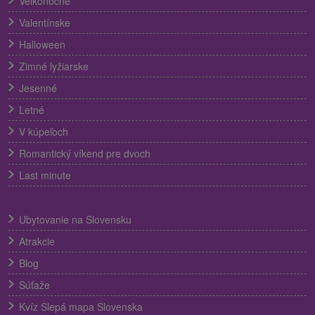
Veľkonočné
Valentínske
Halloween
Zimné lyžiarske
Jesenné
Letné
V kúpeľoch
Romantický víkend pre dvoch
Last minute
Ubytovanie na Slovensku
Atrakcie
Blog
Súťaže
Kvíz Slepá mapa Slovenska