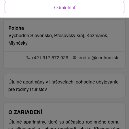
Odmietnuť
Poloha
Východné Slovensko, Prešovský kraj, Kežmarok,
Mlynčeky
+421 917 872 926
jendral@centrum.sk
Útulné apartmány v Iliašovciach: pohodlné ubytovanie
pre rodiny i turistov
O ZARIADENÍ
Útulné apartmány, ktoré sú súčasťou rodinného domu,
sú situované v tichom prostredí, blízko Slovenského