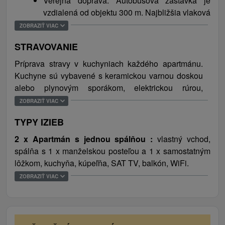
Verejná doprava. Autobusová zástavka je
dolina, Kláštorisko a Tomášovský výhľad. Deti sa
vzdialená od objektu 300 m. Najbližšia vlaková
potešia návšteve zoologickej záhrady v Spišskej novej
stanica sa nachádza 8 km od apartmánov.
Vsi a kúpaliska s letnou prevádzkou a bio kúpaliska v
ZOBRAZIŤ VIAC
Levoči s možnosťou rybolovu. Za históriou
STRAVOVANIE
odporúčame navštíviť Spišský hrad a mesto Levoča. V
zimných mesiacoch je v okolí niekoľko bežeckých tratí
Príprava stravy v kuchyniach každého apartmánu.
a lyžiarskych vlekov, ako je SKI Levoča alebo Relax
Kuchyne sú vybavené s keramickou varnou doskou
centrum Plejsy.
alebo plynovým sporákom, elektrickou rúrou,
kanvicou, chladničkou, mrazničkou, mikrovlnnou
ZOBRAZIŤ VIAC
rúrou a jedálenským sedením. V okolí je niekoľko
TYPY IZIEB
reštaurácií a obchod s potravinami.
2 x Apartmán s jednou spálňou :
vlastný vchod,
spálňa s 1 x manželskou posteľou a 1 x samostatným
lôžkom, kuchyňa, kúpeľňa, SAT TV, balkón, WiFi.
1 x Apartmán s dvomi spálňami :
vlastný vchod, dve
ZOBRAZIŤ VIAC
spálne ( 1 x manželská posteľ, 2 x samostatné lôžko),
kuchyňa, kúpeľňa, LCD TV, balkón, WiFi.