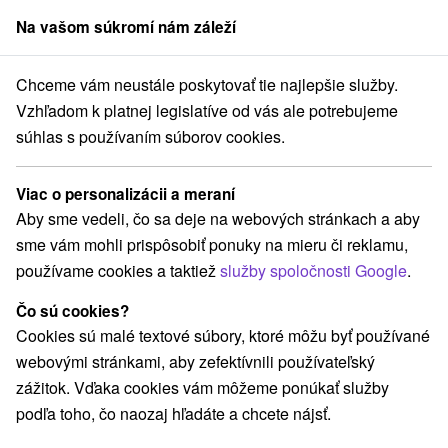
Na vašom súkromí nám záleží
člen skupiny
Sorger
Chceme vám neustále poskytovať tie najlepšie služby.
ský kraj
Mlynčeky
APARTMÁN PRI SLOVENSKOM RAJI Iliašovce
Vzhľadom k platnej legislatíve od vás ale potrebujeme
súhlas s používaním súborov cookies.
APARTMÁN PRI SLOVENSKOM
RAJI Iliašovce
Viac o personalizácii a meraní
Mlynčeky
Aby sme vedeli, čo sa deje na webových stránkach a aby
sme vám mohli prispôsobiť ponuky na mieru či reklamu,
používame cookies a taktiež
služby spoločnosti Google
.
REZERVÁCIA A VÝBER POBYTU
Čo sú cookies?
Kontaktujte priamo ubytovateľa.
Cookies sú malé textové súbory, ktoré môžu byť používané
Navigovať do miesta
webovými stránkami, aby zefektívnili používateľský
zážitok. Vďaka cookies vám môžeme ponúkať služby
O ZARIADENÍ
VYBAVENIE
podľa toho, čo naozaj hľadáte a chcete nájsť.