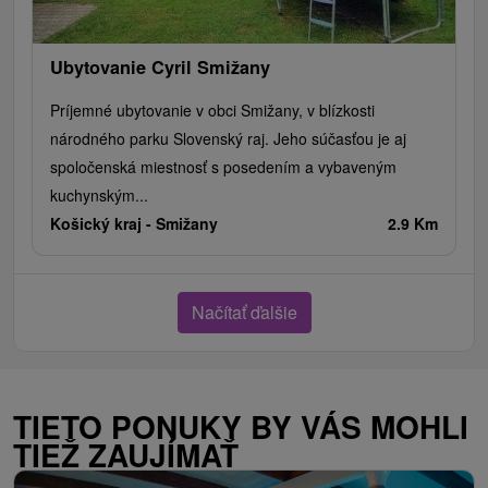
Ubytovanie Cyril Smižany
Príjemné ubytovanie v obci Smižany, v blízkosti
národného parku Slovenský raj. Jeho súčasťou je aj
spoločenská miestnosť s posedením a vybaveným
kuchynským...
Košický kraj -
Smižany
2.9 Km
Načítať ďalšie
TIETO PONUKY BY VÁS MOHLI
TIEŽ ZAUJÍMAŤ