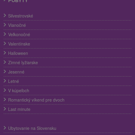
POBYTY
Silvestrovské
Vianočné
Veľkonočné
Valentínske
Halloween
Zimné lyžiarske
Jesenné
Letné
V kúpeľoch
Romantický víkend pre dvoch
Last minute
Ubytovanie na Slovensku