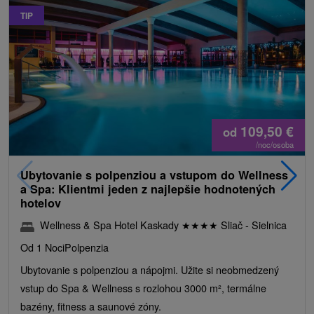
TIP
109,50
€
od
/noc/osoba
Ubytovanie s polpenziou a vstupom do Wellness
a Spa: Klientmi jeden z najlepšie hodnotených
hotelov
Wellness & Spa Hotel Kaskady
★
★
★
★
Sliač - Sielnica
Od 1 Noci
Polpenzia
Ubytovanie s polpenziou a nápojmi. Užite si neobmedzený
vstup do Spa & Wellness s rozlohou 3000 m², termálne
bazény, fitness a saunové zóny.