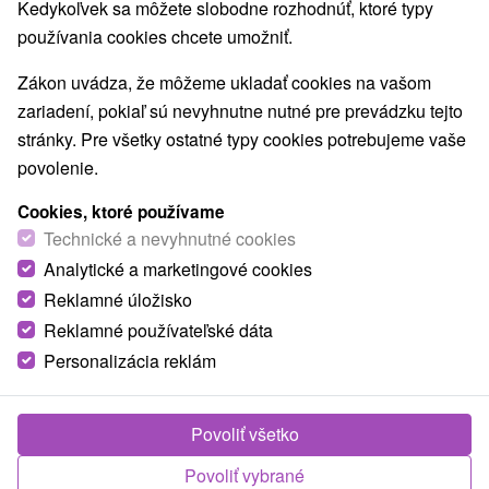
Najpredávanejšie
Kedykoľvek sa môžete slobodne rozhodnúť, ktoré typy
používania cookies chcete umožniť.
Zákon uvádza, že môžeme ukladať cookies na vašom
Obce a mesta
zariadení, pokiaľ sú nevyhnutne nutné pre prevádzku tejto
stránky. Pre všetky ostatné typy cookies potrebujeme vaše
Kaluža
(2)
povolenie.
TOP - NAJPREDÁVANEJŠIE
NAJLACNEJŠI
VŠETKY
Cookies, ktoré používame
Technické a nevyhnutné cookies
Analytické a marketingové cookies
Reklamné úložisko
Reklamné používateľské dáta
Personalizácia reklám
Povoliť všetko
Povoliť vybrané