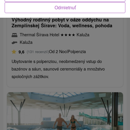
89,75
€
od
Odmietnuť
/noc/osoba
Výhodný rodinný pobyt v oáze oddychu na
Zemplínskej Šírave: Voda, wellness, pohoda
Thermal Šírava Hotel
★
★
★
★
Kaluža
Kaluža
Od 2 Nocí
Polpenzia
9,6
(131 recenzií)
Ubytovanie s polpenziou, neobmedzený vstup do
bazénov a sáun, saunové ceremoniály a množstvo
spoločných zážitkov.