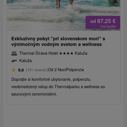
87,25
€
od
/noc/osoba
Exkluzívny pobyt "pri slovenskom mori" s
výnimočným vodným svetom a wellness
Thermal Šírava Hotel
★
★
★
★
Kaluža
Kaluža
Od 2 Nocí
Polpenzia
9,6
(131 recenzií)
Doprajte si komfortné ubytovanie, polpenziu,
neobmedzený vstup do Thermalparku a wellness so
saunovými ceremoniálmi.