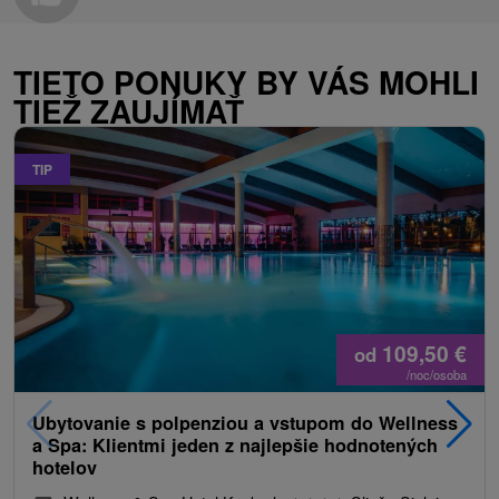
TIETO PONUKY BY VÁS MOHLI
TIEŽ ZAUJÍMAŤ
TIP
109,50
€
od
/noc/osoba
Ubytovanie s polpenziou a vstupom do Wellness
a Spa: Klientmi jeden z najlepšie hodnotených
hotelov