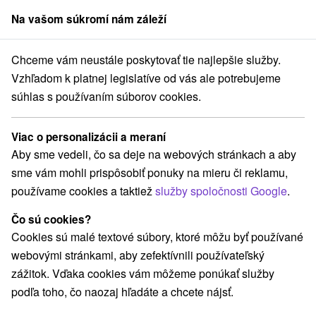
Na vašom súkromí nám záleží
člen skupiny
Sorger
Chceme vám neustále poskytovať tie najlepšie služby.
Pobyty na Slovensku
Rodinné pobyty
Zemplínska Šírava
Vzhľadom k platnej legislatíve od vás ale potrebujeme
súhlas s používaním súborov cookies.
Rodinné pobyty na Zemplínskej
Šírave
Viac o personalizácii a meraní
Aby sme vedeli, čo sa deje na webových stránkach a aby
Kategórie
sme vám mohli prispôsobiť ponuky na mieru či reklamu,
používame cookies a taktiež
služby spoločnosti Google
.
Všetky kategórie
Pobyty so zľavou
(1)
Wellness pobyty
Víkendové pobyty
(2)
(2)
Čo sú cookies?
Romantické pobyty
Rodinné pobyty
(1)
(2)
Cookies sú malé textové súbory, ktoré môžu byť používané
webovými stránkami, aby zefektívnili používateľský
zážitok. Vďaka cookies vám môžeme ponúkať služby
Vyberte lokalitu alebo termín
podľa toho, čo naozaj hľadáte a chcete nájsť.