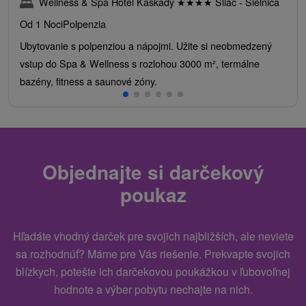
Wellness & Spa Hotel Kaskady
★
★
★
★
Sliač - Sielnica
Od 1 Noci
Polpenzia
Ubytovanie s polpenziou a nápojmi. Užite si neobmedzený
vstup do Spa & Wellness s rozlohou 3000 m², termálne
bazény, fitness a saunové zóny.
Objednajte si darčekový
poukaz
Hľadáte vhodný darček pre svojich najbližších, ale neviete
sa rozhodnúť? Máme pre Vás riešenie. Prekvapte svojich
blízkych, potešte ich darčekovou poukážkou v ľubovoľnej
hodnote a výber pobytu nechajte na nich.