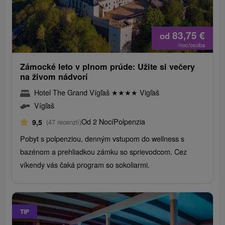
83,75
€
od
/noc/osoba
Zámocké leto v plnom prúde: Užite si večery
na živom nádvorí
Hotel The Grand Vígľaš
★
★
★
★
Vigľaš
Vígľaš
Od 2 Nocí
Polpenzia
9,5
(47 recenzií)
Pobyt s polpenziou, denným vstupom do wellness s
bazénom a prehliadkou zámku so sprievodcom. Cez
víkendy vás čaká program so sokoliarmi.
TIP