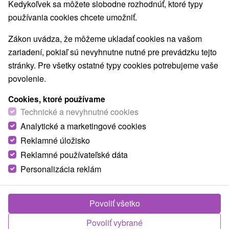
Najpredávanejšie
Kedykoľvek sa môžete slobodne rozhodnúť, ktoré typy
používania cookies chcete umožniť.
Zákon uvádza, že môžeme ukladať cookies na vašom
Obce a mesta
zariadení, pokiaľ sú nevyhnutne nutné pre prevádzku tejto
stránky. Pre všetky ostatné typy cookies potrebujeme vaše
Vígľaš
(2)
Sielnica
(1)
povolenie.
TOP - NAJPREDÁVANEJŠIE
NAJLACNEJŠI
VŠETKY
Cookies, ktoré používame
Technické a nevyhnutné cookies
Analytické a marketingové cookies
Reklamné úložisko
TIP
Reklamné používateľské dáta
Personalizácia reklám
Povoliť všetko
Povoliť vybrané