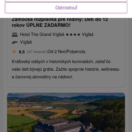
83,75
€
od
/noc/osoba
Odmietnuť
Zámocká rozprávka pre rodiny: Deti do 12
rokov ÚPLNE ZADARMO!
Hotel The Grand Vígľaš
★
★
★
★
Vigľaš
Vígľaš
Od 2 Nocí
Polpenzia
9,5
(47 recenzií)
Kráľovský oddych v historických komnatách, zatiaľ čo
vaše deti bývajú grátis. Zažite spojenie histórie, wellnessu
a čarovnej atmosféry na nádvorí.