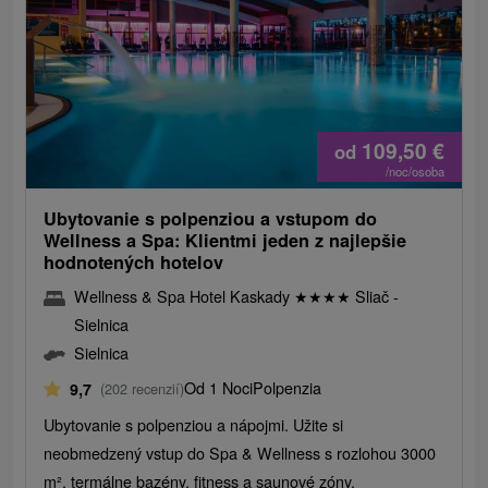
109,50
€
od
/noc/osoba
Ubytovanie s polpenziou a vstupom do
Wellness a Spa: Klientmi jeden z najlepšie
hodnotených hotelov
Wellness & Spa Hotel Kaskady
★
★
★
★
Sliač -
Sielnica
Sielnica
Od 1 Noci
Polpenzia
9,7
(202 recenzií)
Ubytovanie s polpenziou a nápojmi. Užite si
neobmedzený vstup do Spa & Wellness s rozlohou 3000
m², termálne bazény, fitness a saunové zóny.