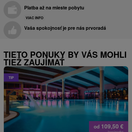
Platba až na mieste pobytu
VIAC INFO
Vaša spokojnosť je pre nás prvoradá
TIETO PONUKY BY VÁS MOHLI
TIEŽ ZAUJÍMAŤ
TIP
109,50
€
od
/noc/osoba