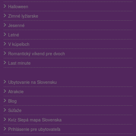
Halloween
Zimné lyžiarske
Jesenné
Letné
V kúpeľoch
Romantický víkend pre dvoch
Last minute
Ubytovanie na Slovensku
Atrakcie
Blog
Súťaže
Kvíz Slepá mapa Slovenska
Prihlásenie pre ubytovateľa