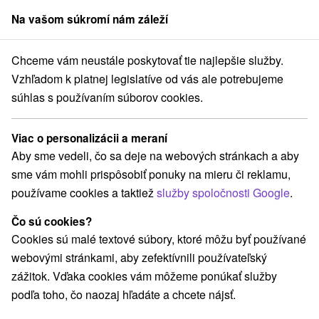
Na vašom súkromí nám záleží
člen skupiny
Sorger
Chceme vám neustále poskytovať tie najlepšie služby.
Pobyty na Slovensku
Rodinné pobyty
Javorie
Vzhľadom k platnej legislatíve od vás ale potrebujeme
súhlas s používaním súborov cookies.
Rodinné pobyty na Javorí
Viac o personalizácii a meraní
Kategórie
Aby sme vedeli, čo sa deje na webových stránkach a aby
sme vám mohli prispôsobiť ponuky na mieru či reklamu,
Všetky kategórie
Pobyty so zľavou
(5)
používame cookies a taktiež
služby spoločnosti Google
.
Wellness pobyty
Víkendové pobyty
(5)
(5)
Romantické pobyty
Seniorské pobyty
(1)
(4)
Čo sú cookies?
Rodinné pobyty
(3)
Cookies sú malé textové súbory, ktoré môžu byť používané
webovými stránkami, aby zefektívnili používateľský
zážitok. Vďaka cookies vám môžeme ponúkať služby
Vyberte lokalitu alebo termín
podľa toho, čo naozaj hľadáte a chcete nájsť.