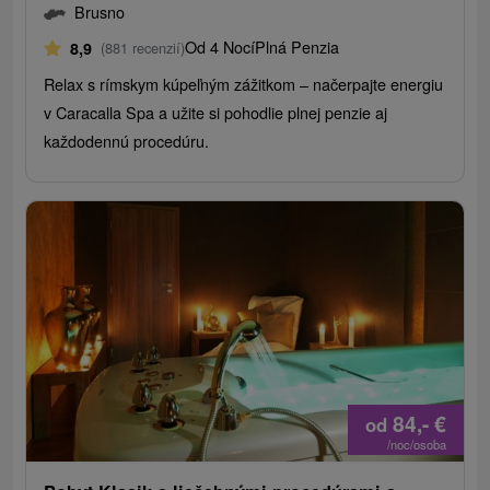
Brusno
Od 4 Nocí
Plná Penzia
8,9
(881 recenzií)
Relax s rímskym kúpeľným zážitkom – načerpajte energiu
v Caracalla Spa a užite si pohodlie plnej penzie aj
každodennú procedúru.
84,-
€
od
/noc/osoba