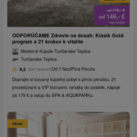
176,-
€
od
146,-
€
od
/noc/osoba
ODPORÚČAME Zdravie na dosah: Klasik Gold
program a 21 krokov k vitalite
Moderné Kúpele Turčianske Teplice
Turčianske Teplice
Od 7 Nocí
Plná Penzia
9,2
(541 recenzií)
Doprajte si luxusný kúpeľný pobyt s plnou penziou, 21
procedúrami a VIP bonusmi: raňajky do postele, nápoje
za 175 € a vstup do SPA & AQUAPARKu.
Akcia