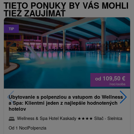
TIETO PONUKY BY VÁS MOHLI
TIEŽ ZAUJÍMAŤ
TIP
109,50
€
od
/noc/osoba
Ubytovanie s polpenziou a vstupom do Wellness
a Spa: Klientmi jeden z najlepšie hodnotených
hotelov
Wellness & Spa Hotel Kaskady
★
★
★
★
Sliač - Sielnica
Od 1 Noci
Polpenzia