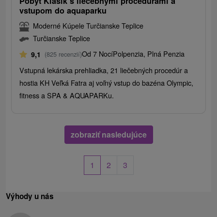
Pobyt Klasik s liečebnými procedúrami a
vstupom do aquaparku
Moderné Kúpele Turčianske Teplice
Turčianske Teplice
Od 7 Nocí
Polpenzia, Plná Penzia
9,1
(825 recenzií)
Vstupná lekárska prehliadka, 21 liečebných procedúr a
hostia KH Veľká Fatra aj voľný vstup do bazéna Olympic,
fitness a SPA & AQUAPARKu.
zobraziť nasledujúce
1
2
3
Výhody u nás