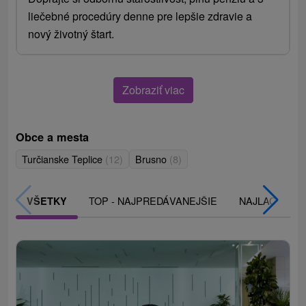
liečebné procedúry denne pre lepšie zdravie a
nový životný štart.
Zobraziť viac
Obce a mesta
Turčianske Teplice
(12)
Brusno
(8)
TOP - NAJPREDÁVANEJŠIE
NAJLACNEJŠI
VŠETKY