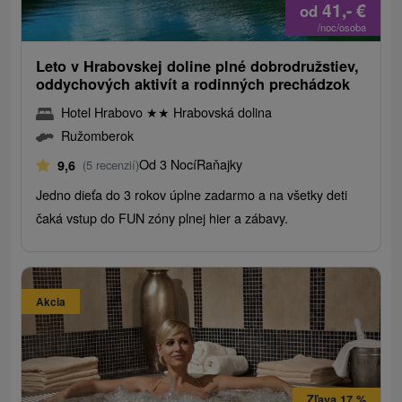
41,-
€
od
/noc/osoba
Leto v Hrabovskej doline plné dobrodružstiev,
oddychových aktivít a rodinných prechádzok
Hotel Hrabovo
★
★
Hrabovská dolina
Ružomberok
Od 3 Nocí
Raňajky
9,6
(5 recenzií)
Jedno dieťa do 3 rokov úplne zadarmo a na všetky deti
čaká vstup do FUN zóny plnej hier a zábavy.
Akcia
Zľava 17 %