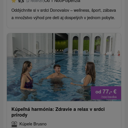
Od 1 Noci
Polpenzia
9,5
(2 recenzií)
Oddýchnite si v srdci Donovalov – wellness, šport, zábava
a množstvo výhod pre deti aj dospelých v jednom pobyte.
77,-
€
od
/noc/osoba
Kúpeľná harmónia: Zdravie a relax v srdci
prírody
Kúpele Brusno