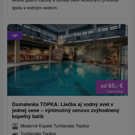
spolu s vodným svetom.
TIP
85,-
€
od
/noc/osoba
Domalenka TOPKA: Liečba aj vodný svet v
jednej cene – výnimočný cenovo zvýhodnený
kúpeľný balík
Moderné Kúpele Turčianske Teplice
Turčianske Teplice