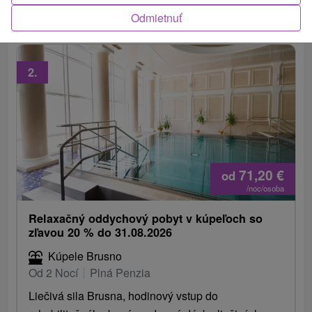
exkluzívnych bonusov navyše.
Odmietnuť
2.
71,20
€
od
/noc/osoba
Relaxačný oddychový pobyt v kúpeľoch so
zľavou 20 % do 31.08.2026
Kúpele Brusno
Od 2 Nocí
Plná Penzia
Liečivá sila Brusna, hodinový vstup do