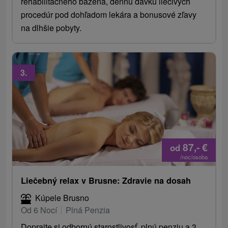
rehabilitačného bazéna, dennú dávku liečivých
procedúr pod dohľadom lekára a bonusové zľavy
na dlhšie pobyty.
3.
87,-
€
od
/noc/osoba
Liečebný relax v Brusne: Zdravie na dosah
Kúpele Brusno
Od 6 Nocí
Plná Penzia
Doprajte si odbornú starostlivosť, plnú penziu a 3