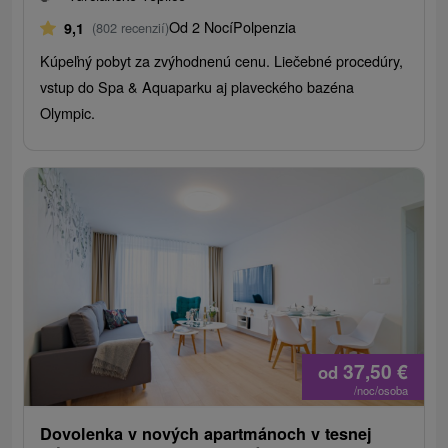
Od 2 Nocí
Polpenzia
9,1
(802 recenzií)
Kúpeľný pobyt za zvýhodnenú cenu. Liečebné procedúry,
vstup do Spa & Aquaparku aj plaveckého bazéna
Olympic.
37,50
€
od
/noc/osoba
Dovolenka v nových apartmánoch v tesnej