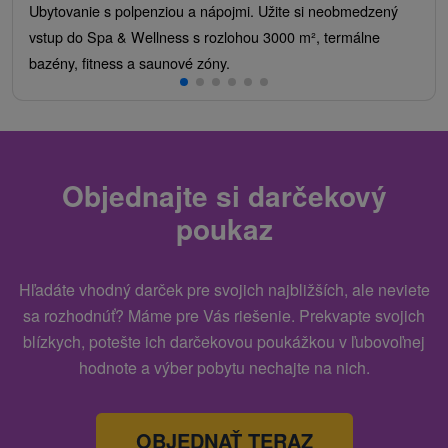
Ubytovanie s polpenziou a nápojmi. Užite si neobmedzený
vstup do Spa & Wellness s rozlohou 3000 m², termálne
bazény, fitness a saunové zóny.
Objednajte si darčekový
poukaz
Hľadáte vhodný darček pre svojich najbližších, ale neviete
sa rozhodnúť? Máme pre Vás riešenie. Prekvapte svojich
blízkych, potešte ich darčekovou poukážkou v ľubovoľnej
hodnote a výber pobytu nechajte na nich.
OBJEDNAŤ TERAZ