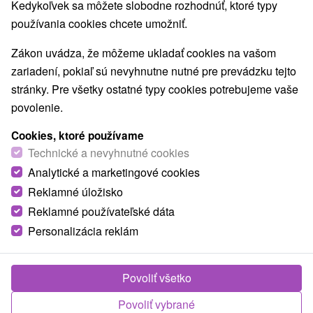
Najpredávanejšie
Kedykoľvek sa môžete slobodne rozhodnúť, ktoré typy
používania cookies chcete umožniť.
1.
Zákon uvádza, že môžeme ukladať cookies na vašom
zariadení, pokiaľ sú nevyhnutne nutné pre prevádzku tejto
stránky. Pre všetky ostatné typy cookies potrebujeme vaše
povolenie.
Cookies, ktoré používame
85,-
€
od
Technické a nevyhnutné cookies
/noc/osoba
Analytické a marketingové cookies
Reklamné úložisko
Relax Spa & Aquapark s termálnou vodou:
Dokonalý oddych a zábava pre malých i
Reklamné používateľské dáta
veľkých
Personalizácia reklám
Moderné Kúpele Turčianske Teplice
Od 2 Nocí
Polpenzia
Povoliť všetko
Pobyt s každodenným vstupom do bazénového
Povoliť vybrané
sveta. Liečebné procedúry podľa výberu a balík