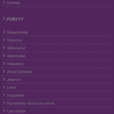
Cookies
POBYTY
Silvestrovské
Vianočné
Veľkonočné
Valentínske
Halloween
Zimné lyžiarske
Jesenné
Letné
V kúpeľoch
Romantický víkend pre dvoch
Last minute