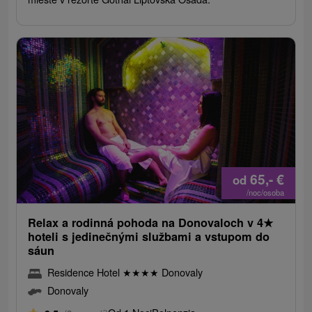
65,-
€
od
/noc/osoba
Relax a rodinná pohoda na Donovaloch v 4
★
hoteli s jedinečnými službami a vstupom do
sáun
Residence Hotel
★
★
★
★
Donovaly
Donovaly