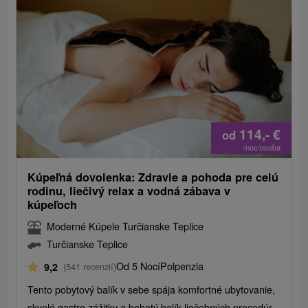
114,-
€
od
/noc/osoba
Kúpeľná dovolenka: Zdravie a pohoda pre celú
rodinu, liečivý relax a vodná zábava v
kúpeľoch
Moderné Kúpele Turčianske Teplice
Turčianske Teplice
Od 5 Nocí
Polpenzia
9,2
(541 recenzií)
Tento pobytový balík v sebe spája komfortné ubytovanie,
skvelé gastro zážitky a bohatý balík liečebných procedúr