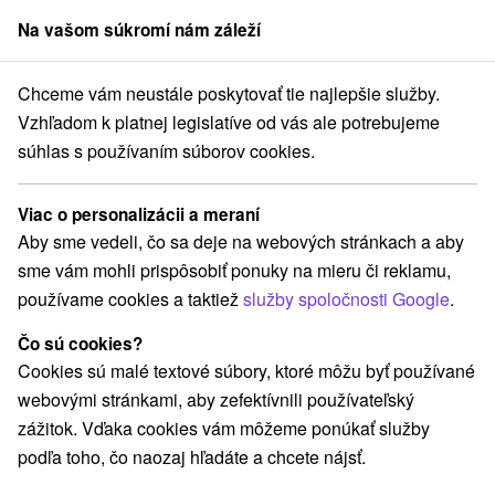
Na vašom súkromí nám záleží
člen skupiny
Sorger
Chceme vám neustále poskytovať tie najlepšie služby.
Pobyty na Slovensku
Relaxačné pobyty
Veľká Fatra
Vzhľadom k platnej legislatíve od vás ale potrebujeme
súhlas s používaním súborov cookies.
Relaxačné pobyty vo Veľkej Fatre
Viac o personalizácii a meraní
Kategórie
Aby sme vedeli, čo sa deje na webových stránkach a aby
sme vám mohli prispôsobiť ponuky na mieru či reklamu,
Všetky kategórie
Pobyty so zľavou
(22)
používame cookies a taktiež
služby spoločnosti Google
.
Wellness pobyty
Víkendové pobyty
(21)
(19)
Romantické pobyty
Seniorské pobyty
(3)
(8)
Čo sú cookies?
Rodinné pobyty
(16)
Cookies sú malé textové súbory, ktoré môžu byť používané
webovými stránkami, aby zefektívnili používateľský
zážitok. Vďaka cookies vám môžeme ponúkať služby
Vyberte lokalitu alebo termín
podľa toho, čo naozaj hľadáte a chcete nájsť.