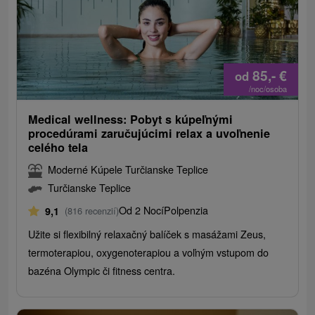
85,-
€
od
/noc/osoba
Medical wellness: Pobyt s kúpeľnými
procedúrami zaručujúcimi relax a uvoľnenie
celého tela
Moderné Kúpele Turčianske Teplice
Turčianske Teplice
Od 2 Nocí
Polpenzia
9,1
(816 recenzií)
Užite si flexibilný relaxačný balíček s masážami Zeus,
termoterapiou, oxygenoterapiou a voľným vstupom do
bazéna Olympic či fitness centra.