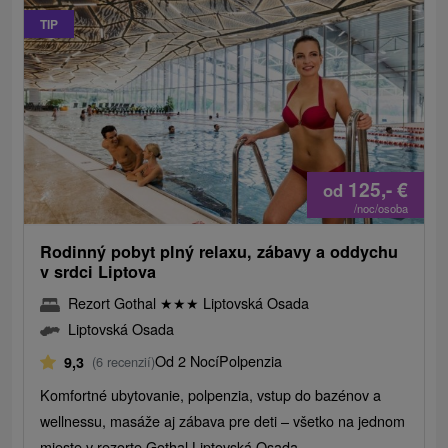
TIP
125,-
€
od
/noc/osoba
Rodinný pobyt plný relaxu, zábavy a oddychu
v srdci Liptova
Rezort Gothal
★
★
★
Liptovská Osada
Liptovská Osada
Od 2 Nocí
Polpenzia
9,3
(6 recenzií)
Komfortné ubytovanie, polpenzia, vstup do bazénov a
wellnessu, masáže aj zábava pre deti – všetko na jednom
mieste v rezorte Gothal Liptovská Osada.