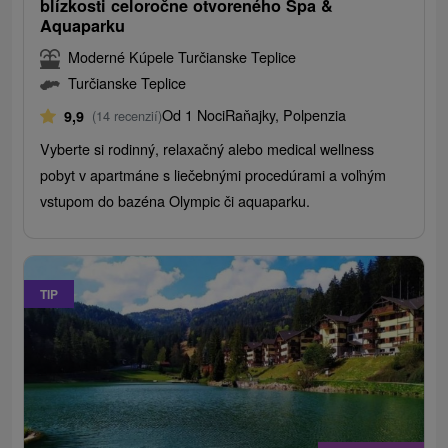
blízkosti celoročne otvoreného Spa &
Aquaparku
Moderné Kúpele Turčianske Teplice
Turčianske Teplice
Od 1 Noci
Raňajky, Polpenzia
9,9
(14 recenzií)
Vyberte si rodinný, relaxačný alebo medical wellness
pobyt v apartmáne s liečebnými procedúrami a voľným
vstupom do bazéna Olympic či aquaparku.
TIP