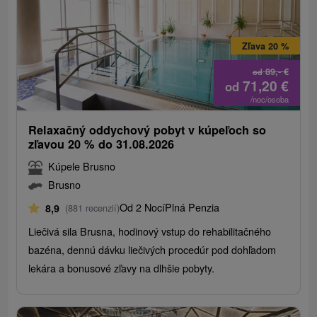
Zľava 20 %
89,-
€
od
71,20
€
od
/noc/osoba
Relaxačný oddychový pobyt v kúpeľoch so
zľavou 20 % do 31.08.2026
Kúpele Brusno
Brusno
Od 2 Nocí
Plná Penzia
8,9
(881 recenzií)
Liečivá sila Brusna, hodinový vstup do rehabilitačného
bazéna, dennú dávku liečivých procedúr pod dohľadom
lekára a bonusové zľavy na dlhšie pobyty.