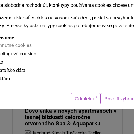
 slobodne rozhodnúť, ktoré typy používania cookies chcete um
NAJLACNEJŠIE
NAJDRAHŠIE
PODĽA HODNOTENÍ
žeme ukladať cookies na vašom zariadení, pokiaľ sú nevyhnutn
nky. Pre všetky ostatné typy cookies potrebujeme vaše povolenie
žívame
hnutné cookies
ketingové cookies
ko
teľské dáta
eklám
,-
€
37,50
€
od
osoba
/noc/osoba
Odmietnuť
Povoliť vybra
Dovolenka v nových apartmánoch v
tesnej blízkosti celoročne
otvoreného Spa & Aquaparku
Moderné Kúpele Turčianske Teplice