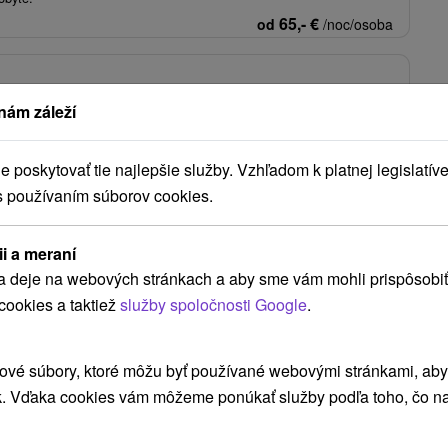
65,-
€
od
/noc/osoba
ých apartmánoch v tesnej blízkosti celoročne
 & Aquaparku
nám záleží
určianske Teplice
Od 1 Noci
Raňajky, Polpenzia
poskytovať tie najlepšie služby. Vzhľadom k platnej legislatíve
elaxačný alebo medical wellness pobyt v apartmáne s liečebnými
s používaním súborov cookies.
 vstupom do bazéna Olympic či aquaparku.
37,50
€
od
/noc/osoba
ii a meraní
a deje na webových stránkach a aby sme vám mohli prispôsobiť
Zobraziť viac
cookies a taktiež
služby spoločnosti Google
.
ové súbory, ktoré môžu byť používané webovými stránkami, aby z
k. Vďaka cookies vám môžeme ponúkať služby podľa toho, čo na
e Teplice
(8)
Ružomberok
(2)
Donovaly
(2)