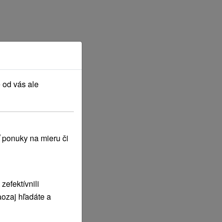
 od vás ale
 ponuky na mieru či
efektívnili
ozaj hľadáte a