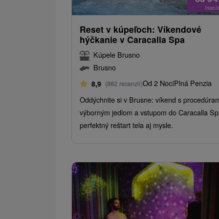
/noc/
Reset v kúpeľoch: Víkendové
hýčkanie v Caracalla Spa
Kúpele Brusno
Brusno
Od 2 Nocí
Plná Penzia
8,9
(882 recenzií)
Oddýchnite si v Brusne: víkend s procedúram
výborným jedlom a vstupom do Caracalla Sp
perfektný reštart tela aj mysle.