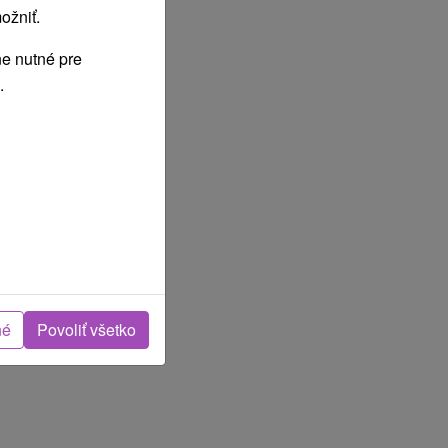
ožniť.
e nutné pre
.
né
Povoliť všetko