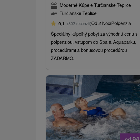
Moderné Kúpele Turčianske Teplice
Turčianske Teplice
Od 2 Nocí
Polpenzia
9,1
(802 recenzií)
Špeciálny kúpeľný pobyt za výhodnú cenu s
polpenziou, vstupom do Spa & Aquaparku,
procedúrami a bonusovou procedúrou
ZADARMO.
94
od