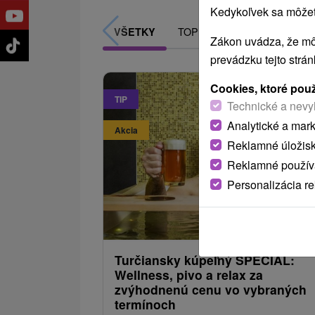
Kedykoľvek sa môžete
TOP - NAJPREDÁVANEJŠIE
VŠETKY
Zákon uvádza, že mô
prevádzku tejto strá
Cookies, ktoré pou
TIP
Technické a nevy
Analytické a mar
Akcia
Reklamné úložis
Reklamné používa
Personalizácia r
68
od
/noc/
Turčiansky kúpeľný ŠPECIÁL:
Wellness, pivo a relax za
zvýhodnenú cenu vo vybraných
termínoch