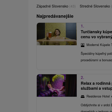
Západné Slovensko
(43)
Stredné Slovensko
Najpredávanejšie
1.
Turčiansky kúpe
cenu vo vybran
Moderné Kúpele T
Špeciálny kúpeľný po
procedúrami a bonu
2.
Relax a rodinná
službami a vst
Residence Hotel
Oddýchnite si v srdci
dospelých v jednom p