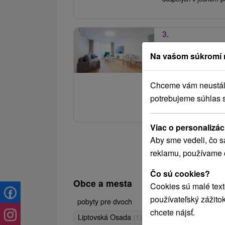
3.
Dovolenka v nov
otvoreného Spa
Na vašom súkromí 
Moderné Kúpele T
Chceme vám neustále 
Vyberte si rodinný, r
potrebujeme súhlas 
procedúrami a voľným
Viac o personalizác
Aby sme vedeli, čo s
reklamu, používame 
Čo sú cookies?
Obce a mesta
Cookies sú malé text
používateľský zážito
Brusno
(9)
Turčiansk
pobyty pre dvoch
chcete nájsť.
Liptovská Osada
(1)