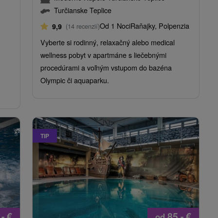
Turčianske Teplice
Od 1 Noci
Raňajky, Polpenzia
9,9
(14 recenzií)
Vyberte si rodinný, relaxačný alebo medical
wellness pobyt v apartmáne s liečebnými
procedúrami a voľným vstupom do bazéna
Olympic či aquaparku.
TIP
,-
€
85,-
€
od