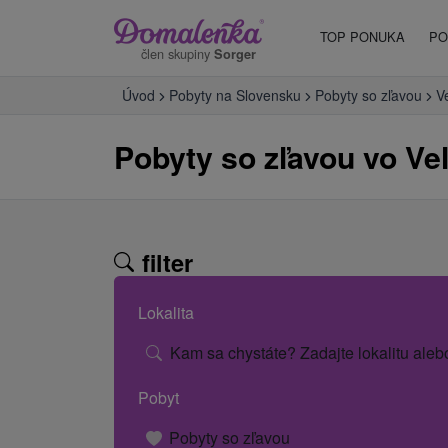
TOP PONUKA
PO
člen skupiny
Sorger
Úvod
Pobyty na Slovensku
Pobyty so zľavou
V
Pobyty so zľavou vo Veľ
filter
Lokalita
Kam sa chystáte? Zadajte lokalitu aleb
Pobyt
Pobyty so zľavou