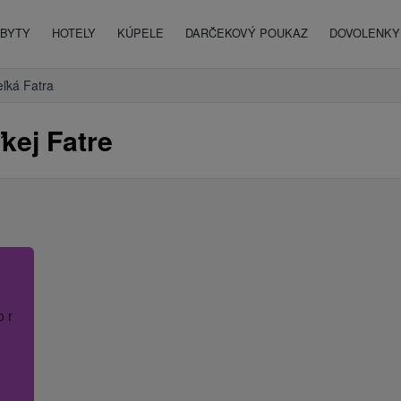
BYTY
HOTELY
KÚPELE
DARČEKOVÝ POUKAZ
DOVOLENKY 
eľká Fatra
kej Fatre
o názov hotela.