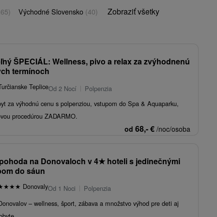
Zobraziť všetky
(65)
Východné Slovensko
(40)
ľný ŠPECIÁL: Wellness, pivo a relax za zvýhodnenú
ých termínoch
určianske Teplice
Od 2 Nocí
Polpenzia
byt za výhodnú cenu s polpenziou, vstupom do Spa & Aquaparku,
sovou procedúrou ZADARMO.
68,-
€
od
/noc/osoba
 pohoda na Donovaloch v 4
★
hoteli s jedinečnými
upom do sáun
★
★
★
★
Donovaly
Od 1 Noci
Polpenzia
 Donovalov – wellness, šport, zábava a množstvo výhod pre deti aj
obyte.