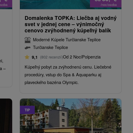
osoba
/noc/osoba
Domalenka TOPKA: Liečba aj vodný
svet v jednej cene – výnimočný
cenovo zvýhodnený kúpeľný balík
Moderné Kúpele Turčianske Teplice
Turčianske Teplice
Od 2 Nocí
Polpenzia
9,1
(802 recenzií)
i,
Kúpeľný pobyt za zvýhodnenú cenu. Liečebné
a –
procedúry, vstup do Spa & Aquaparku aj
plaveckého bazéna Olympic.
TIP