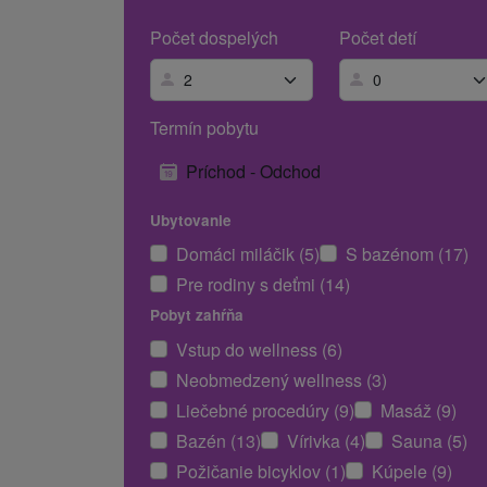
Počet dospelých
Počet detí
Termín pobytu
Príchod - Odchod
Ubytovanie
Domáci miláčik (5)
S bazénom (17)
Pre rodiny s deťmi (14)
Pobyt zahŕňa
Vstup do wellness (6)
Neobmedzený wellness (3)
Liečebné procedúry (9)
Masáž (9)
Bazén (13)
Vírivka (4)
Sauna (5)
Požičanie bicyklov (1)
Kúpele (9)