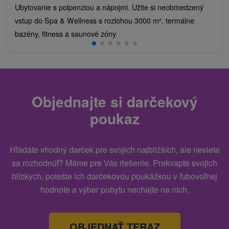
Ubytovanie s polpenziou a nápojmi. Užite si neobmedzený
vstup do Spa & Wellness s rozlohou 3000 m², termálne
bazény, fitness a saunové zóny.
Objednajte si darčekový
poukaz
Hľadáte vhodný darček pre svojich najbližších, ale neviete
sa rozhodnúť? Máme pre Vás riešenie. Prekvapte svojich
blízkych, potešte ich darčekovou poukážkou v ľubovoľnej
hodnote a výber pobytu nechajte na nich.
OBJEDNAŤ TERAZ