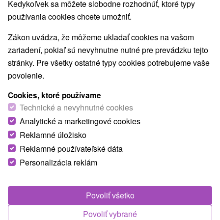
Kedykoľvek sa môžete slobodne rozhodnúť, ktoré typy
Najpredávanejšie
používania cookies chcete umožniť.
Zákon uvádza, že môžeme ukladať cookies na vašom
1.
zariadení, pokiaľ sú nevyhnutne nutné pre prevádzku tejto
stránky. Pre všetky ostatné typy cookies potrebujeme vaše
povolenie.
Cookies, ktoré používame
Technické a nevyhnutné cookies
83,-
€
Analytické a marketingové cookies
od
/noc/osoba
Reklamné úložisko
Reklamné používateľské dáta
Domalenka Topka: Špeciálny pobyt v
kúpeľoch v srdci Štiavnických vrchov
Personalizácia reklám
Kúpele Sklené Teplice
Od 2 Nocí
Plná Penzia
Povoliť všetko
Pobyt zahŕňa vstupnú lekársku prehliadku, 2
Povoliť vybrané
procedúry na noc, neobmedzený vstup do vody,