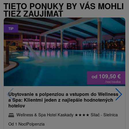
TIETO PONUKY BY VÁS MOHLI
TIEŽ ZAUJÍMAŤ
TIP
109,50
€
od
/noc/osoba
Ubytovanie s polpenziou a vstupom do Wellness
a Spa: Klientmi jeden z najlepšie hodnotených
hotelov
Wellness & Spa Hotel Kaskady
★
★
★
★
Sliač - Sielnica
Od 1 Noci
Polpenzia