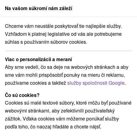
Na vašom súkromí nám záleží
člen skupiny
Sorger
Chceme vám neustále poskytovať tie najlepšie služby.
poukazy
Stredné Slovensko
Banskobystrický kraj
Sklené Teplice
Vzhľadom k platnej legislatíve od vás ale potrebujeme
súhlas s používaním súborov cookies.
Rekreačné poukazy v Sklených
Tepliciach
Viac o personalizácii a meraní
Aby sme vedeli, čo sa deje na webových stránkach a aby
Kategórie
sme vám mohli prispôsobiť ponuky na mieru či reklamu,
používame cookies a taktiež
služby spoločnosti Google
.
Všetky kategórie
Pobyty so zľavou
(3)
Wellness pobyty
Víkendové pobyty
(2)
(7)
Čo sú cookies?
Romantické pobyty
Seniorské pobyty
(1)
(1)
Cookies sú malé textové súbory, ktoré môžu byť používané
Rodinné pobyty
(1)
webovými stránkami, aby zefektívnili používateľský
zážitok. Vďaka cookies vám môžeme ponúkať služby
podľa toho, čo naozaj hľadáte a chcete nájsť.
Vyberte lokalitu alebo termín