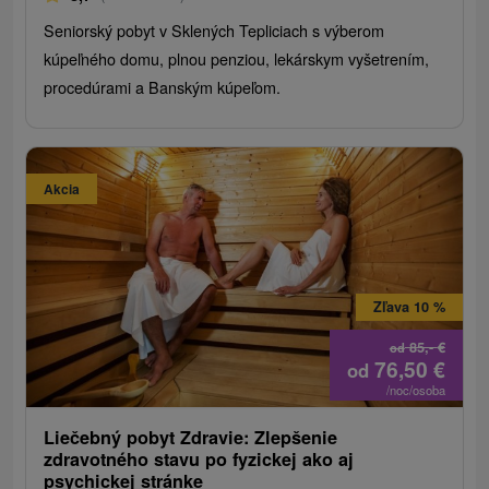
Seniorský pobyt v Sklených Tepliciach s výberom
kúpeľného domu, plnou penziou, lekárskym vyšetrením,
procedúrami a Banským kúpeľom.
Akcia
Zľava 10 %
85,-
€
od
76,50
€
od
/noc/osoba
Liečebný pobyt Zdravie: Zlepšenie
zdravotného stavu po fyzickej ako aj
psychickej stránke