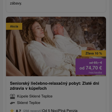
zábavy.
Akcia
Zľava 10 %
83,-
€
od
74,70
€
od
/noc/osoba
Seniorský liečebno-relaxačný pobyt: Zlaté dni
zdravia v kúpeľoch
Kúpele Sklené Teplice
Sklené Teplice
Od 5 Nocí
Plná Penzia
8,7
(266 recenzií)