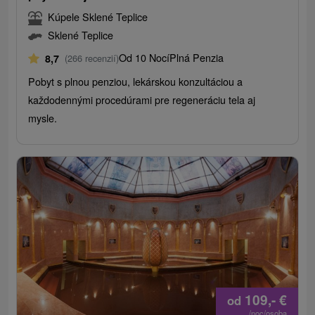
Kúpele Sklené Teplice
Sklené Teplice
Od 10 Nocí
Plná Penzia
8,7
(266 recenzií)
Pobyt s plnou penziou, lekárskou konzultáciou a
každodennými procedúrami pre regeneráciu tela aj
mysle.
109,-
€
od
/noc/osoba