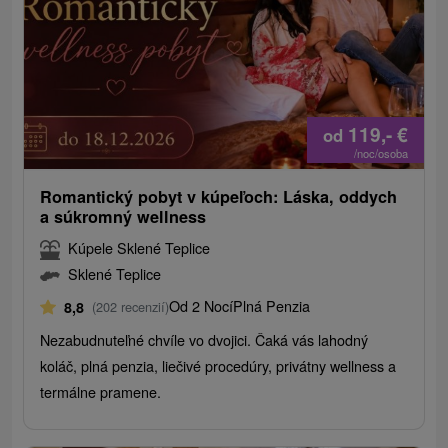
119,-
€
od
/noc/osoba
Romantický pobyt v kúpeľoch: Láska, oddych
a súkromný wellness
Kúpele Sklené Teplice
Sklené Teplice
Od 2 Nocí
Plná Penzia
8,8
(202 recenzií)
Nezabudnuteľné chvíle vo dvojici. Čaká vás lahodný
koláč, plná penzia, liečivé procedúry, privátny wellness a
termálne pramene.