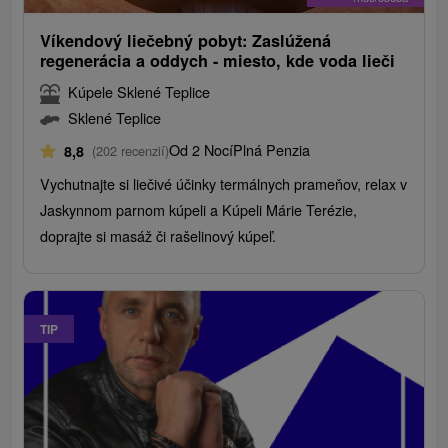
Víkendový liečebný pobyt: Zaslúžená
regenerácia a oddych - miesto, kde voda lieči
Kúpele Sklené Teplice
Sklené Teplice
Od 2 Nocí
Plná Penzia
8,8
(202 recenzií)
Vychutnajte si liečivé účinky termálnych prameňov, relax v
Jaskynnom parnom kúpeli a Kúpeli Márie Terézie,
doprajte si masáž či rašelinový kúpeľ.
TIP