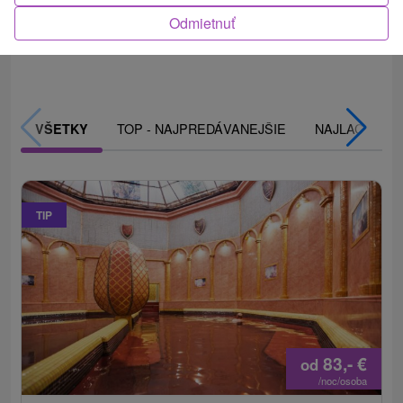
zážitkový program a bonusy podľa dĺžky pobytu.
Odmietnuť
TOP - NAJPREDÁVANEJŠIE
NAJLACNEJŠI
VŠETKY
TIP
83,-
€
od
/noc/osoba