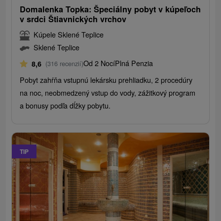
Domalenka Topka: Špeciálny pobyt v kúpeľoch
v srdci Štiavnických vrchov
Kúpele Sklené Teplice
Sklené Teplice
Od 2 Nocí
Plná Penzia
8,6
(316 recenzií)
Pobyt zahŕňa vstupnú lekársku prehliadku, 2 procedúry
na noc, neobmedzený vstup do vody, zážitkový program
a bonusy podľa dĺžky pobytu.
TIP