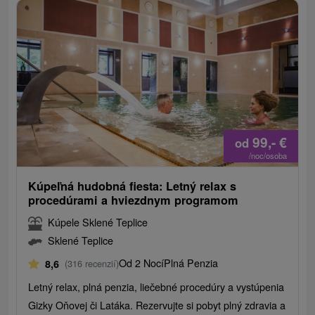
99,-
€
od
/noc/osoba
Kúpeľná hudobná fiesta: Letný relax s
procedúrami a hviezdnym programom
Kúpele Sklené Teplice
Sklené Teplice
Od 2 Nocí
Plná Penzia
8,6
(316 recenzií)
Letný relax, plná penzia, liečebné procedúry a vystúpenia
Gizky Oňovej či Latáka. Rezervujte si pobyt plný zdravia a