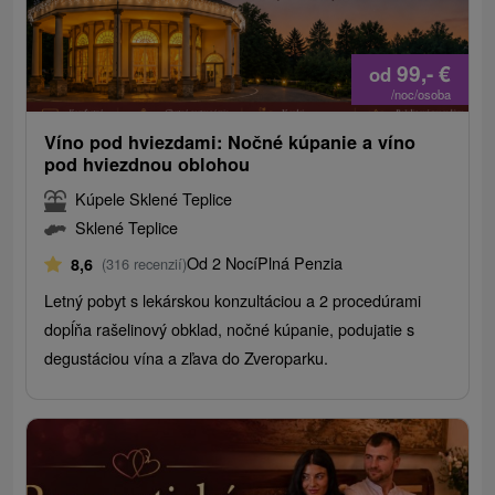
99,-
€
od
/noc/osoba
Víno pod hviezdami: Nočné kúpanie a víno
pod hviezdnou oblohou
Kúpele Sklené Teplice
Sklené Teplice
Od 2 Nocí
Plná Penzia
8,6
(316 recenzií)
Letný pobyt s lekárskou konzultáciou a 2 procedúrami
dopĺňa rašelinový obklad, nočné kúpanie, podujatie s
degustáciou vína a zľava do Zveroparku.