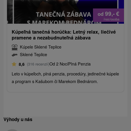
99,-
€
od
/noc/osoba
Kúpeľná tanečná horúčka: Letný relax, liečivé
pramene a nezabudnuteľná zábava
Kúpele Sklené Teplice
Sklené Teplice
Od 2 Nocí
Plná Penzia
8,6
(316 recenzií)
Leto v kúpeľoch, plná penzia, procedúry, jedinečné kúpele
a program s Kašubom či Marekom Bednárom.
Výhody u nás