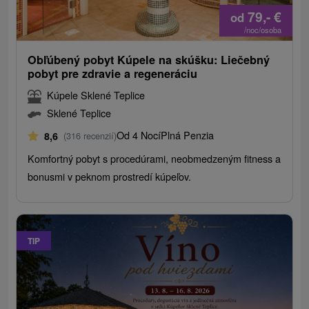
79,-
€
od
/noc/osoba
Obľúbený pobyt Kúpele na skúšku: Liečebný
pobyt pre zdravie a regeneráciu
Kúpele Sklené Teplice
Sklené Teplice
Od 4 Nocí
Plná Penzia
8,6
(316 recenzií)
Komfortný pobyt s procedúrami, neobmedzeným fitness a
bonusmi v peknom prostredí kúpeľov.
TIP