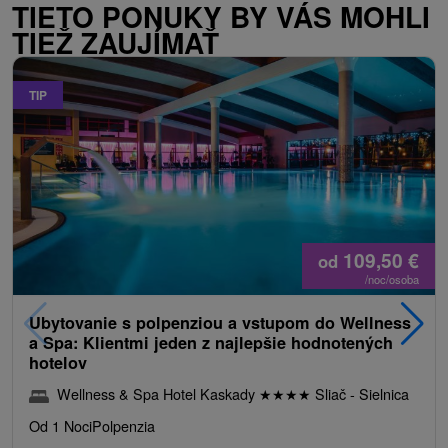
TIETO PONUKY BY VÁS MOHLI
TIEŽ ZAUJÍMAŤ
TIP
109,50
€
od
/noc/osoba
Ubytovanie s polpenziou a vstupom do Wellness
a Spa: Klientmi jeden z najlepšie hodnotených
hotelov
Wellness & Spa Hotel Kaskady
★
★
★
★
Sliač - Sielnica
Od 1 Noci
Polpenzia