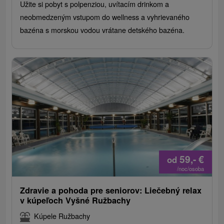
Užite si pobyt s polpenziou, uvítacím drinkom a
neobmedzeným vstupom do wellness a vyhrievaného
bazéna s morskou vodou vrátane detského bazéna.
59,-
€
od
/noc/osoba
Zdravie a pohoda pre seniorov: Liečebný relax
v kúpeľoch Vyšné Ružbachy
Kúpele Ružbachy