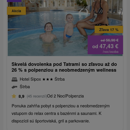
Akcia
Zľava 17 %
56,90
€
od
47,43
€
od
/noc/osoba
Skvelá dovolenka pod Tatrami so zľavou až do
26 % s polpenziou a neobmedzeným wellness
Hotel Sipox
★
★
★
Štrba
Štrba
Od 2 Nocí
Polpenzia
8,9
(45 recenzií)
Ponuka zahŕňa pobyt s polpenziou a neobmedzeným
vstupom do relax centra s bazénmi a saunami. K
dispozícii sú športoviská, gril a parkovanie.