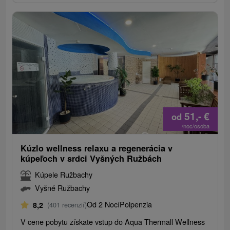
51,-
€
od
/noc/osoba
Kúzlo wellness relaxu a regenerácia v
kúpeľoch v srdci Vyšných Ružbách
Kúpele Ružbachy
Vyšné Ružbachy
Od 2 Nocí
Polpenzia
8,2
(401 recenzií)
V cene pobytu získate vstup do Aqua Thermall Wellness