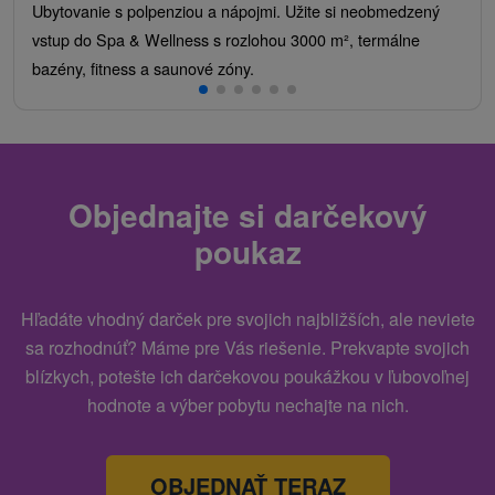
Ubytovanie s polpenziou a nápojmi. Užite si neobmedzený
vstup do Spa & Wellness s rozlohou 3000 m², termálne
bazény, fitness a saunové zóny.
Objednajte si darčekový
poukaz
Hľadáte vhodný darček pre svojich najbližších, ale neviete
sa rozhodnúť? Máme pre Vás riešenie. Prekvapte svojich
blízkych, potešte ich darčekovou poukážkou v ľubovoľnej
hodnote a výber pobytu nechajte na nich.
OBJEDNAŤ TERAZ