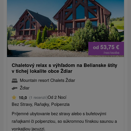
53,75
€
od
/noc/osoba
Chaletový relax s výhľadom na Belianske štíty
v tichej lokalite obce Ždiar
Mountain resort Chalets Ždiar
Ždiar
Od 2 Nocí
10,0
(1 recenzií)
Bez Stravy, Raňajky, Polpenzia
Príjemné ubytovanie bez stravy alebo s bufetovými
raňajkami či polpenziou, so súkromnou fínskou saunou a
vonkajšou jacuzzi.