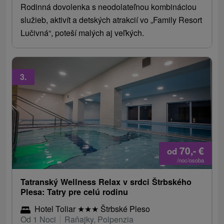
Rodinná dovolenka s neodolateľnou kombináciou
služieb, aktivít a detských atrakcií vo „Family Resort
Lučivná“, poteší malých aj veľkých.
3.
70,-
€
od
/noc/osoba
Tatranský Wellness Relax v srdci Štrbského
Plesa: Tatry pre celú rodinu
Hotel Toliar
★
★
★
Štrbské Pleso
Od 1 Noci
Raňajky, Polpenzia