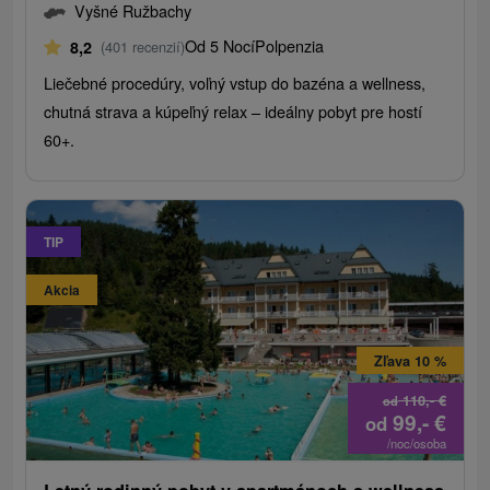
Vyšné Ružbachy
Od 5 Nocí
Polpenzia
8,2
(401 recenzií)
Liečebné procedúry, voľný vstup do bazéna a wellness,
chutná strava a kúpeľný relax – ideálny pobyt pre hostí
60+.
TIP
Akcia
Zľava 10 %
110,-
€
od
99,-
€
od
/noc/osoba