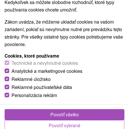
Kedykoľvek sa môžete slobodne rozhodnúť, ktoré typy
Najpredávanejšie
používania cookies chcete umožniť.
Zákon uvádza, že môžeme ukladať cookies na vašom
1.
zariadení, pokiaľ sú nevyhnutne nutné pre prevádzku tejto
stránky. Pre všetky ostatné typy cookies potrebujeme vaše
povolenie.
Cookies, ktoré používame
Technické a nevyhnutné cookies
110,40
€
Analytické a marketingové cookies
od
/noc/osoba
Reklamné úložisko
Reklamné používateľské dáta
Wellness & Relax vo Vysokých Tatrách:
Bellevue topka pobyt
Personalizácia reklám
Grand Hotel Bellevue
★
★
★
★
Horný
Smokovec
Povoliť všetko
Od 1 Noci
Polpenzia
Užite si neobmedzený prístup do nového
Povoliť vybrané