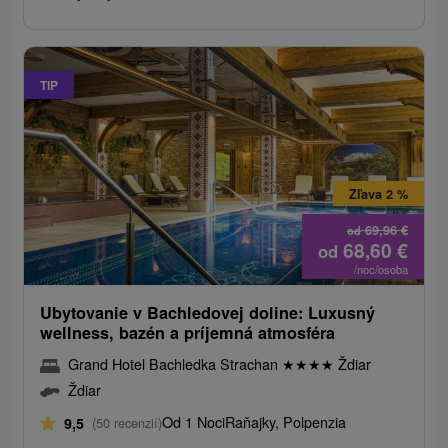
TIP
Zľava 2 %
69,96
€
od
68,60
€
od
/noc/osoba
Ubytovanie v Bachledovej doline: Luxusný
wellness, bazén a príjemná atmosféra
Grand Hotel Bachledka Strachan
★
★
★
★
Ždiar
Ždiar
Od 1 Noci
Raňajky, Polpenzia
9,5
(50 recenzií)