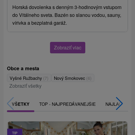
Horská dovolenka s denným 3-hodinovým vstupom
do Vitálneho sveta. Bazén so slanou vodou, sauny,
vírivka a bezplatná garáž.
Zobraziť viac
Obce a mesta
Vyšné Ružbachy
(7)
Nový Smokovec
(6)
Zobraziť všetky
TOP - NAJPREDÁVANEJŠIE
NAJLACNEJŠI
VŠETKY
TIP