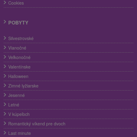
Cookies
POBYTY
Silvestrovské
Vianočné
Veľkonočné
Valentínske
Halloween
Zimné lyžiarske
Jesenné
Letné
V kúpeľoch
Romantický víkend pre dvoch
Last minute