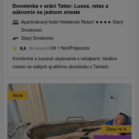
Dovolenka v srdci Tatier: Luxus, relax a
súkromie na jednom mieste
Apartmánový hotel Hrebienok Resort
★
★
★
★
Starý
Smokovec
Starý Smokovec
Od 1 Noci
Polpenzia
9,6
(34 recenzií)
Komfortné a luxusné ubytovanie s raňajkami. Ideálne
miesto na oddych aj aktívnu dovolenku v Tatrách.
Akcia
Zľava 10 %