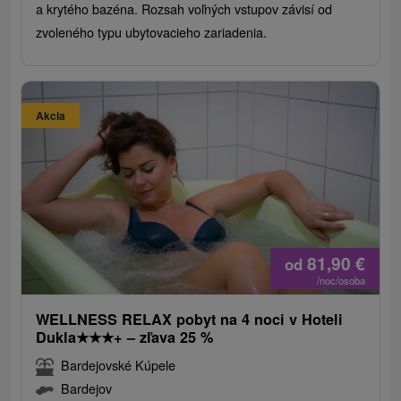
a krytého bazéna. Rozsah voľných vstupov závisí od
zvoleného typu ubytovacieho zariadenia.
Akcia
81,90
€
od
/noc/osoba
WELLNESS RELAX pobyt na 4 noci v Hoteli
Dukla
★
★
★
+ – zľava 25 %
Bardejovské Kúpele
Bardejov