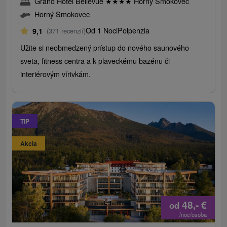
Grand Hotel Bellevue
★
★
★
★
Horný Smokovec
Horný Smokovec
Od 1 Noci
Polpenzia
9,1
(371 recenzií)
Užite si neobmedzený prístup do nového saunového
sveta, fitness centra a k plaveckému bazénu či
interiérovým vírivkám.
TIP
Akcia
48,-
€
od
/noc/osoba