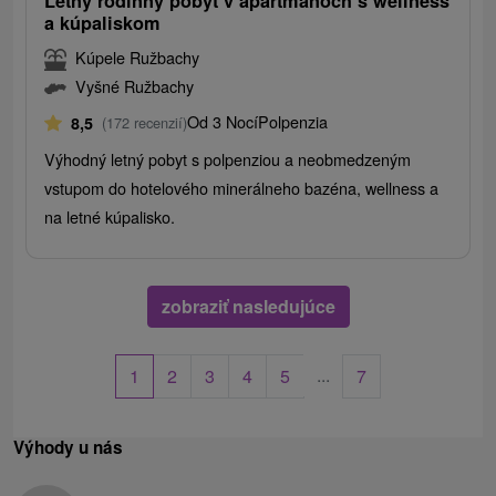
Letný rodinný pobyt v apartmánoch s wellness
a kúpaliskom
Kúpele Ružbachy
Vyšné Ružbachy
Od 3 Nocí
Polpenzia
8,5
(172 recenzií)
Výhodný letný pobyt s polpenziou a neobmedzeným
vstupom do hotelového minerálneho bazéna, wellness a
na letné kúpalisko.
zobraziť nasledujúce
...
1
2
3
4
5
7
Výhody u nás