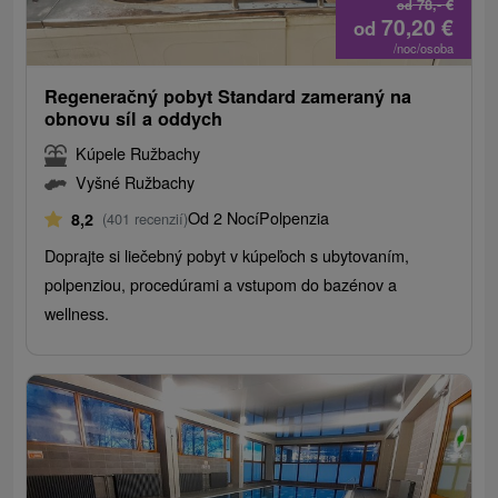
78,-
€
od
70,20
€
od
/noc/osoba
Regeneračný pobyt Standard zameraný na
obnovu síl a oddych
Kúpele Ružbachy
Vyšné Ružbachy
Od 2 Nocí
Polpenzia
8,2
(401 recenzií)
Doprajte si liečebný pobyt v kúpeľoch s ubytovaním,
polpenziou, procedúrami a vstupom do bazénov a
wellness.