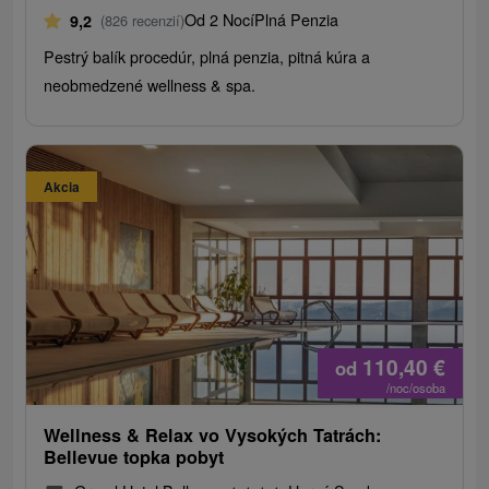
Od 2 Nocí
Plná Penzia
9,2
(826 recenzií)
Pestrý balík procedúr, plná penzia, pitná kúra a
neobmedzené wellness & spa.
Akcia
110,40
€
od
/noc/osoba
Wellness & Relax vo Vysokých Tatrách:
Bellevue topka pobyt