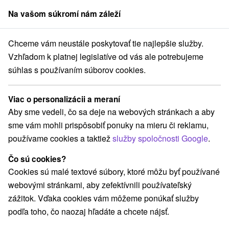
Na vašom súkromí nám záleží
člen skupiny
Sorger
Chceme vám neustále poskytovať tie najlepšie služby.
Pobyty na Slovensku
Rekreačné poukazy
Prešovský kraj
Vzhľadom k platnej legislatíve od vás ale potrebujeme
súhlas s používaním súborov cookies.
Rekreačné poukazy v Prešovskom
kraji
Viac o personalizácii a meraní
Aby sme vedeli, čo sa deje na webových stránkach a aby
Kategórie
sme vám mohli prispôsobiť ponuky na mieru či reklamu,
používame cookies a taktiež
služby spoločnosti Google
.
Všetky kategórie
Pobyty so zľavou
(37)
Wellness pobyty
Víkendové pobyty
(52)
(50)
Čo sú cookies?
Romantické pobyty
Seniorské pobyty
(15)
(21)
Cookies sú malé textové súbory, ktoré môžu byť používané
Rodinné pobyty
(44)
webovými stránkami, aby zefektívnili používateľský
zážitok. Vďaka cookies vám môžeme ponúkať služby
podľa toho, čo naozaj hľadáte a chcete nájsť.
Vyberte lokalitu alebo termín