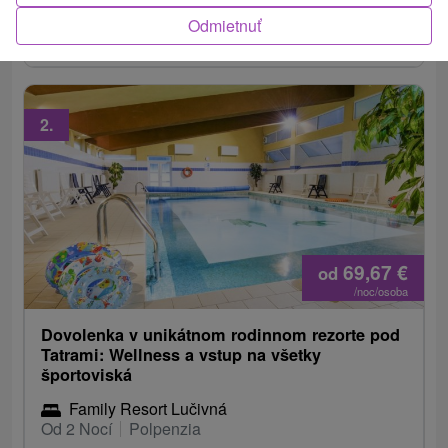
saunového sveta, fitness centra a k plaveckému
Odmietnuť
bazénu či interiérovým vírivkám.
2.
69,67
€
od
/noc/osoba
Dovolenka v unikátnom rodinnom rezorte pod
Tatrami: Wellness a vstup na všetky
športoviská
Family Resort Lučivná
Od 2 Nocí
Polpenzia