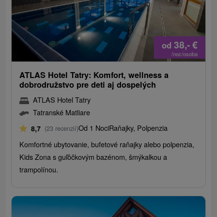
38,-
€
od
/noc/osoba
ATLAS Hotel Tatry: Komfort, wellness a
dobrodružstvo pre deti aj dospelých
ATLAS Hotel Tatry
Tatranské Matliare
Od 1 Noci
Raňajky, Polpenzia
8,7
(23 recenzií)
Komfortné ubytovanie, bufetové raňajky alebo polpenzia,
Kids Zona s guľôčkovým bazénom, šmýkalkou a
trampolínou.