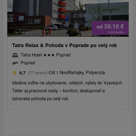
39,10
€
od
/noc/osoba
Tatra Relax & Pohoda v Poprade po celý rok
Tatra Hotel
★
★
★
Poprad
Poprad
Od 1 Noci
Raňajky, Polpenzia
8,7
(27 recenzií)
Ideálna voľba na ubytovanie, oddych, výlety do Vysokých
Tatier aj pracovné cesty – komfort, dostupnosť a
tatranská pohoda po celý rok.