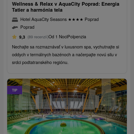
Wellness & Relax v AquaCity Poprad: Energia
Tatier a harmónia tela
Hotel AquaCity Seasons
★
★
★
★
Poprad
Poprad
Od 1 Noci
Polpenzia
9,3
(89 recenzií)
Nechajte sa rozmaznávať v luxusnom spa, vychutnajte si
oddych v termálnych bazénoch a načerpajte novú silu v
srdci podtatranského regiónu.
TIP