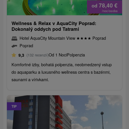
78,40
€
od
/noc/osoba
Wellness & Relax v AquaCity Poprad:
Dokonalý oddych pod Tatrami
Hotel AquaCity Mountain View
★
★
★
★
Poprad
Poprad
Od 1 Noci
Polpenzia
9,3
(132 recenzií)
Komfortné izby, bohatá polpenzia, neobmedzený vstup
do aquaparku a luxusného wellness centra s bazénmi,
saunami a vírivkami.
TIP