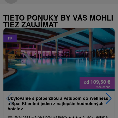
TIETO PONUKY BY VÁS MOHLI
TIEŽ ZAUJÍMAŤ
TIP
109,50
€
od
/noc/osoba
Ubytovanie s polpenziou a vstupom do Wellness
a Spa: Klientmi jeden z najlepšie hodnotených
hotelov
Wellness & Spa Hotel Kaskady
★
★
★
★
Sliač - Sielnica