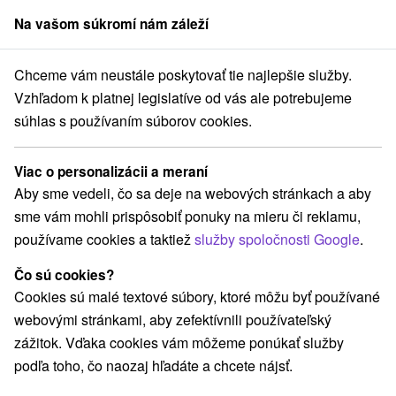
Na vašom súkromí nám záleží
člen skupiny
Sorger
Chceme vám neustále poskytovať tie najlepšie služby.
ekreačné poukazy
Východné Slovensko
Prešovský kraj
Poprad
Vzhľadom k platnej legislatíve od vás ale potrebujeme
súhlas s používaním súborov cookies.
Rekreačné poukazy v Poprade
Viac o personalizácii a meraní
Kategórie
Aby sme vedeli, čo sa deje na webových stránkach a aby
sme vám mohli prispôsobiť ponuky na mieru či reklamu,
Všetky kategórie
Pobyty so zľavou
(3)
používame cookies a taktiež
služby spoločnosti Google
.
Wellness pobyty
Víkendové pobyty
(3)
(3)
Seniorské pobyty
Rodinné pobyty
(1)
(4)
Čo sú cookies?
Cookies sú malé textové súbory, ktoré môžu byť používané
webovými stránkami, aby zefektívnili používateľský
Vyberte lokalitu alebo termín
zážitok. Vďaka cookies vám môžeme ponúkať služby
podľa toho, čo naozaj hľadáte a chcete nájsť.
Najpredávanejšie