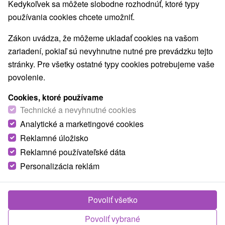
Kedykoľvek sa môžete slobodne rozhodnúť, ktoré typy
používania cookies chcete umožniť.
Zákon uvádza, že môžeme ukladať cookies na vašom
TOP - NAJPREDÁVANEJŠIE
NAJLACNEJŠI
VŠETKY
zariadení, pokiaľ sú nevyhnutne nutné pre prevádzku tejto
stránky. Pre všetky ostatné typy cookies potrebujeme vaše
povolenie.
Cookies, ktoré používame
Technické a nevyhnutné cookies
Analytické a marketingové cookies
Reklamné úložisko
Reklamné používateľské dáta
Personalizácia reklám
61,60
€
od
/noc/osoba
Povoliť všetko
Užite si pobyt plný relaxu a zábavy:
Oddychujte, plávajte a vychutnávajte výhľady
Povoliť vybrané
na Tatry