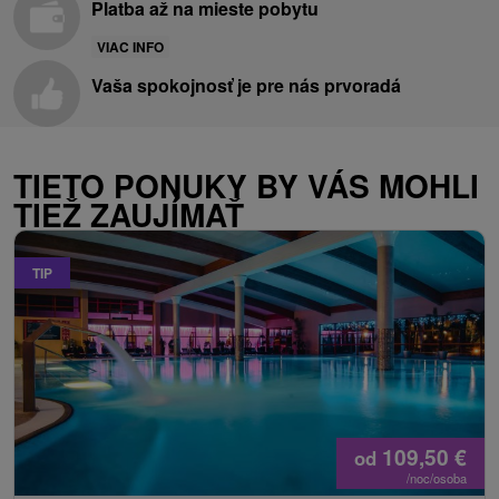
Platba až na mieste pobytu
VIAC INFO
Vaša spokojnosť je pre nás prvoradá
TIETO PONUKY BY VÁS MOHLI
TIEŽ ZAUJÍMAŤ
TIP
109,50
€
od
/noc/osoba