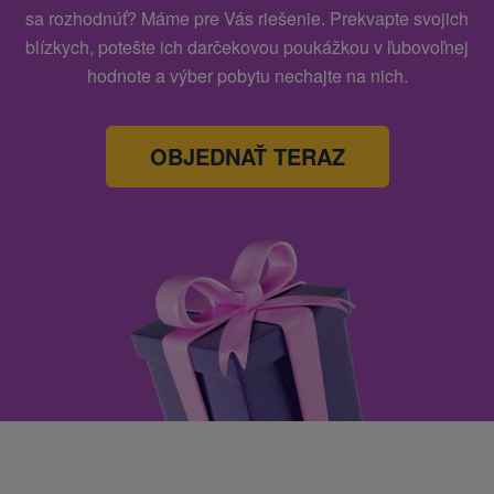
sa rozhodnúť? Máme pre Vás riešenie. Prekvapte svojich
blízkych, potešte ich darčekovou poukážkou v ľubovoľnej
hodnote a výber pobytu nechajte na nich.
OBJEDNAŤ TERAZ