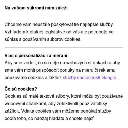
Na vašom súkromí nám záleží
člen skupiny
Sorger
Chceme vám neustále poskytovať tie najlepšie služby.
Priváty
Stredné Slovensko
Žilinský kraj
Žiar
Vzhľadom k platnej legislatíve od vás ale potrebujeme
súhlas s používaním súborov cookies.
Priváty v Žiari
Viac o personalizácii a meraní
Kategórie
Aby sme vedeli, čo sa deje na webových stránkach a aby
sme vám mohli prispôsobiť ponuky na mieru či reklamu,
Všetky kategórie
Hotely
Apartmány
(1)
(1)
používame cookies a taktiež
služby spoločnosti Google
.
Chaty na prenájom
Drevenice
Penzióny
(5)
(5)
(2)
Priváty
(3)
Čo sú cookies?
Cookies sú malé textové súbory, ktoré môžu byť používané
webovými stránkami, aby zefektívnili používateľský
Vyberte lokalitu alebo termín
zážitok. Vďaka cookies vám môžeme ponúkať služby
podľa toho, čo naozaj hľadáte a chcete nájsť.
NAJLACNEJŠIE
NAJDRAHŠIE
PODĽA 
VŠETKY