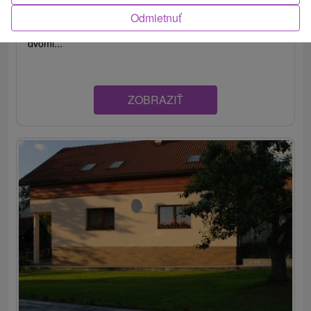
Ubytovanie v samostatnej časti rodinného domu v srdci
Odmietnuť
Západných Tatier, v liptovskej dedinke Žiar, disponuje
dvomi...
ZOBRAZIŤ