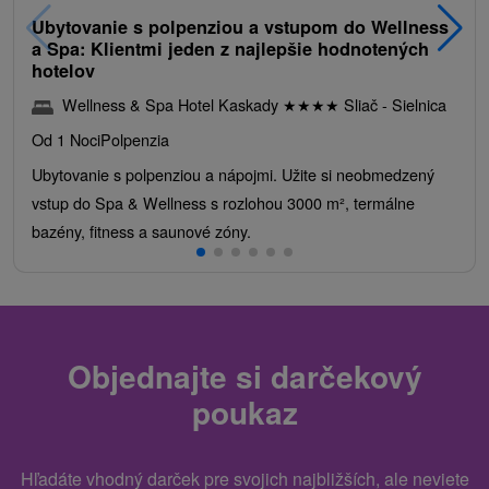
Ubytovanie s polpenziou a vstupom do Wellness
a Spa: Klientmi jeden z najlepšie hodnotených
hotelov
Wellness & Spa Hotel Kaskady
★
★
★
★
Sliač - Sielnica
Od 1 Noci
Polpenzia
Ubytovanie s polpenziou a nápojmi. Užite si neobmedzený
vstup do Spa & Wellness s rozlohou 3000 m², termálne
bazény, fitness a saunové zóny.
Objednajte si darčekový
poukaz
Hľadáte vhodný darček pre svojich najbližších, ale neviete