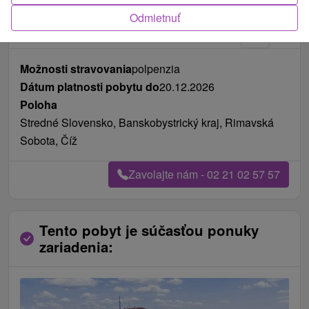
Fotografie od zákazníkov
+3
Odmietnuť
Možnosti stravovania
polpenzia
Dátum platnosti pobytu do
20.12.2026
Poloha
Stredné Slovensko, Banskobystrický kraj, Rimavská
Sobota, Číž
Zavolajte nám - 02 21 02 57 57
Tento pobyt je súčasťou ponuky
zariadenia: