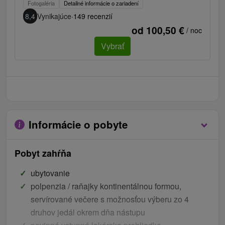
Fotogaléria
Detailné informácie o zariadení
8,4
Vynikajúce
·
149 recenzií
od 100,50 €
/ noc
Vybrať
Informácie o pobyte
Pobyt zahŕňa
ubytovanie
polpenzia / raňajky kontinentálnou formou,
servírované večere s možnosťou výberu zo 4
druhov jedál okrem dňa nástupu