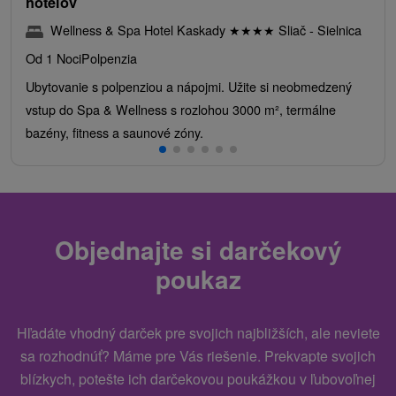
hotelov
Wellness & Spa Hotel Kaskady
★
★
★
★
Sliač - Sielnica
Od 1 Noci
Polpenzia
Ubytovanie s polpenziou a nápojmi. Užite si neobmedzený
vstup do Spa & Wellness s rozlohou 3000 m², termálne
bazény, fitness a saunové zóny.
Objednajte si darčekový
poukaz
Hľadáte vhodný darček pre svojich najbližších, ale neviete
sa rozhodnúť? Máme pre Vás riešenie. Prekvapte svojich
blízkych, potešte ich darčekovou poukážkou v ľubovoľnej