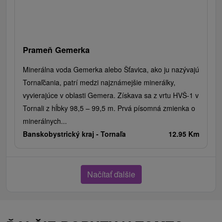
Prameň Gemerka
Minerálna voda Gemerka alebo Šťavica, ako ju nazývajú
Tornaľčania, patrí medzi najznámejšie minerálky,
vyvierajúce v oblasti Gemera. Získava sa z vrtu HVŠ-1 v
Tornali z hĺbky 98,5 – 99,5 m. Prvá písomná zmienka o
minerálnych...
Banskobystrický kraj -
Tornaľa
12.95 Km
Načítať ďalšie