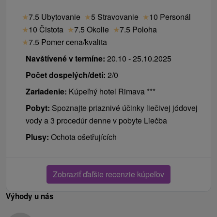
★
7.5 Ubytovanie
★
5 Stravovanie
★
10 Personál
★
10 Čistota
★
7.5 Okolie
★
7.5 Poloha
★
7.5 Pomer cena/kvalita
Navštívené v termíne:
20.10 - 25.10.2025
Počet dospelých/detí:
2/0
Zariadenie:
Kúpeľný hotel Rimava ***
Pobyt:
Spoznajte priaznivé účinky liečivej jódovej
vody a 3 procedúr denne v pobyte Liečba
Plusy:
Ochota ošetřujících
Zobraziť ďaľšie recenzie kúpeľov
Výhody u nás