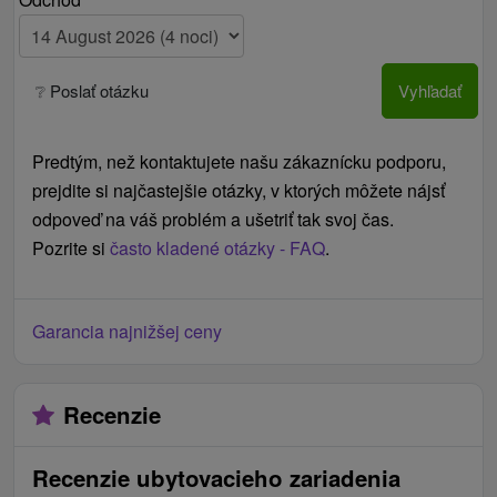
stravovanie je poskytnuté bez príplatku v prípade
stanovenej diagnózy (potvrdenie od lekára), diétne
stravovanie je potrebné nahlásiť min. 7 dní pred
❔ Poslať otázku
Vyhľadať
nástupom)
doplnkové služby (hipoareál, vodný svet,
prenájom športovísk a športových potrieb)
Predtým, než kontaktujete našu zákaznícku podporu,
prejdite si najčastejšie otázky, v ktorých môžete nájsť
Cenník - Informácie
odpoveď na váš problém a ušetriť tak svoj čas.
Prístelka možná len v LD Rimava.
Pozrite si
často kladené otázky - FAQ
.
V prípade potreby recepcia zabezpečí uloženie
batožiny a taktiež je možné zabezpečiť aj transfer
Garancia najnižšej ceny
zo železničnej stanice do kúpeľov a naopak.
Recenzie
Recenzie ubytovacieho zariadenia