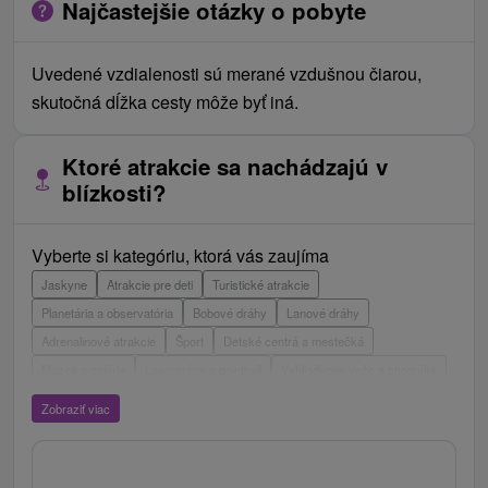
Najčastejšie otázky o pobyte
Uvedené vzdialenosti sú merané vzdušnou čiarou,
skutočná dĺžka cesty môže byť iná.
Ktoré atrakcie sa nachádzajú v
blízkosti?
Vyberte si kategóriu, ktorá vás zaujíma
Jaskyne
Atrakcie pre deti
Turistické atrakcie
Planetária a observatória
Bobové dráhy
Lanové dráhy
Adrenalinové atrakcie
Šport
Detské centrá a mestečká
Múzeá a galérie
Laserarény a paintball
Vyhliadkové veže a chodníky
ZOO a zvieracie farmy
Escaperoom
Aquaparky, kúpaliská
Zobraziť viac
Hrady, zámky, zrúcaniny
Skanzeny
Botanické záhrady
Mestské a zámocké parky
Vyhliadkové lety a plavby
Štíty
Jazerá, plesá, vodné nádrže
Technické pamiatky
Pamätníky