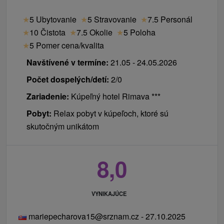
★
5 Ubytovanie
★
5 Stravovanie
★
7.5 Personál
★
10 Čistota
★
7.5 Okolie
★
5 Poloha
★
5 Pomer cena/kvalita
Navštívené v termíne:
21.05 - 24.05.2026
Počet dospelých/detí:
2/0
Zariadenie:
Kúpeľný hotel Rimava ***
Pobyt:
Relax pobyt v kúpeľoch, ktoré sú
skutočným unikátom
8,0
VYNIKAJÚCE
mariepecharova15@srznam.cz - 27.10.2025