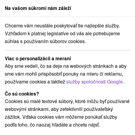
Na vašom súkromí nám záleží
člen skupiny
Sorger
Chceme vám neustále poskytovať tie najlepšie služby.
nskobystrický kraj
Číž
Kúpele Číž
Senior wellness & liečba 60+
Vzhľadom k platnej legislatíve od vás ale potrebujeme
súhlas s používaním súborov cookies.
Senior wellness & liečba 60+
Kúpeľný hotel Rimava
★
★
★
Viac o personalizácii a meraní
Kúpele Číž
Aby sme vedeli, čo sa deje na webových stránkach a aby
sme vám mohli prispôsobiť ponuky na mieru či reklamu,
používame cookies a taktiež
služby spoločnosti Google
.
Vybrať termín
Čo sú cookies?
Cookies sú malé textové súbory, ktoré môžu byť používané
Navigovať do miesta
webovými stránkami, aby zefektívnili používateľský
zážitok. Vďaka cookies vám môžeme ponúkať služby
8,5
Vynikajúce
186 recenzií
·
podľa toho, čo naozaj hľadáte a chcete nájsť.