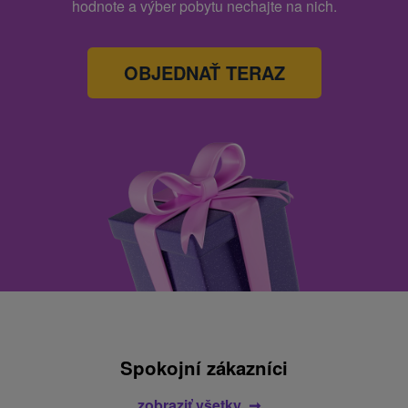
hodnote a výber pobytu nechajte na nich.
OBJEDNAŤ TERAZ
Spokojní zákazníci
zobraziť všetky