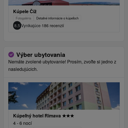
Kúpele Číž
Fotogaléria
Detailné informácie o kúpeľoch
8,5
Vynikajúce
·
186 recenzií
Výber ubytovania
Nemáte zvolené ubytovanie! Prosím, zvoľte si jedno z
nasledujúcich.
Kúpeľný hotel Rimava
★
★
★
4 - 6 nocí