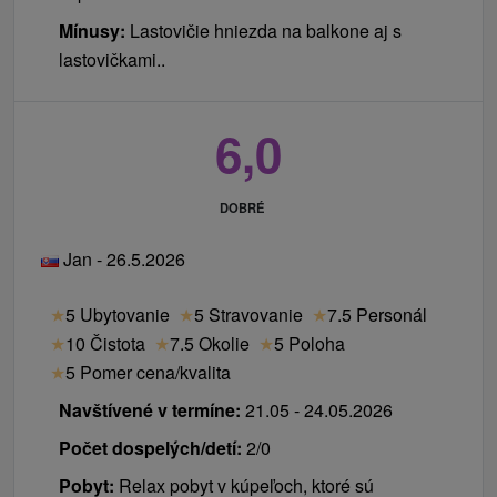
Mínusy:
Lastovičie hniezda na balkone aj s
lastovičkami..
6,0
DOBRÉ
Jan - 26.5.2026
★
5 Ubytovanie
★
5 Stravovanie
★
7.5 Personál
★
10 Čistota
★
7.5 Okolie
★
5 Poloha
★
5 Pomer cena/kvalita
Navštívené v termíne:
21.05 - 24.05.2026
Počet dospelých/detí:
2/0
Pobyt:
Relax pobyt v kúpeľoch, ktoré sú