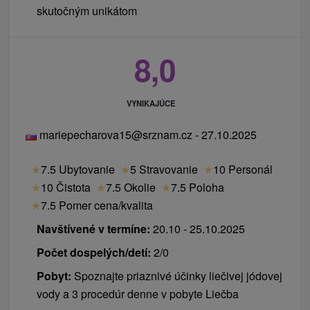
skutočným unikátom
8,0
VYNIKAJÚCE
mariepecharova15@srznam.cz - 27.10.2025
★
7.5 Ubytovanie
★
5 Stravovanie
★
10 Personál
★
10 Čistota
★
7.5 Okolie
★
7.5 Poloha
★
7.5 Pomer cena/kvalita
Navštívené v termíne:
20.10 - 25.10.2025
Počet dospelých/detí:
2/0
Pobyt:
Spoznajte priaznivé účinky liečivej jódovej
vody a 3 procedúr denne v pobyte Liečba