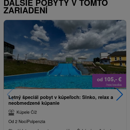
ĎALŠIE POBYTY V TOMTO
ZARIADENÍ
105,-
€
od
/noc/osoba
Letný špeciál pobyt v kúpeľoch: Slnko, relax a
neobmedzené kúpanie
Kúpele Číž
Od 2 Nocí
Polpenzia