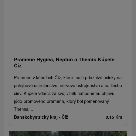
Vodopády
Drevené kostolíky
Pramene
Divadlá
Jazda na koni
Túry a turistické chodníky
Kaštiele
Horské chaty
Sakrálne miesta
Plte, rafting, splavy
Architektonické stavby
Lyžiarske strediská
Golfové ihriská
Motokárové dráhy
Amfiteátre a kiná v prírode
Vínne cesty
Cyklotrasy
Pramene Hygiea, Neptun a Themis Kúpele
Číž
Pramene v kúpeľoch Číž, ktoré majú priaznivé účinky na
pohybové ústrojenstvo, nervové ústrojenstvo a na liečbu
ciev. Kúpele vďačia za svoj vznik náhodnému objavu
jódo-brómového prameňa, ktorý bol pomenovaný
Themis,...
Banskobystrický kraj -
Číž
0.15 Km