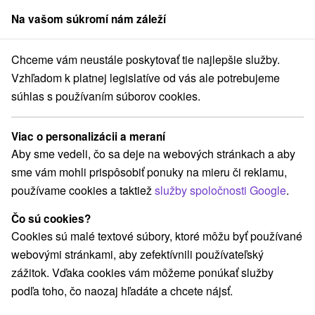
Na vašom súkromí nám záleží
člen skupiny
Sorger
Chceme vám neustále poskytovať tie najlepšie služby.
Jesenné pobyty
Západné Slovensko
Trenčiansky kraj
Nimnica
Vzhľadom k platnej legislatíve od vás ale potrebujeme
súhlas s používaním súborov cookies.
Jesenné pobyty v Nimnici
Viac o personalizácii a meraní
Kategórie
Aby sme vedeli, čo sa deje na webových stránkach a aby
sme vám mohli prispôsobiť ponuky na mieru či reklamu,
Všetky kategórie
Pobyty so zľavou
(1)
používame cookies a taktiež
služby spoločnosti Google
.
Wellness pobyty
Víkendové pobyty
(3)
(1)
Seniorské pobyty
(2)
Čo sú cookies?
Cookies sú malé textové súbory, ktoré môžu byť používané
webovými stránkami, aby zefektívnili používateľský
Vyberte lokalitu alebo termín
zážitok. Vďaka cookies vám môžeme ponúkať služby
podľa toho, čo naozaj hľadáte a chcete nájsť.
NAJLACNEJŠIE
NAJDRAHŠIE
PODĽA 
VŠETKY