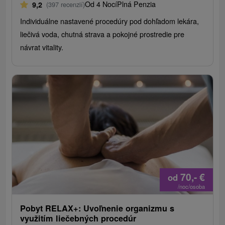
Od 4 Nocí
Plná Penzia
9,2
(397 recenzií)
Individuálne nastavené procedúry pod dohľadom lekára,
liečivá voda, chutná strava a pokojné prostredie pre
návrat vitality.
70,-
€
od
/noc/osoba
Pobyt RELAX+: Uvoľnenie organizmu s
využitím liečebných procedúr