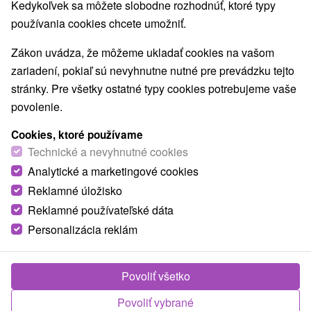
Kedykoľvek sa môžete slobodne rozhodnúť, ktoré typy
používania cookies chcete umožniť.
Zákon uvádza, že môžeme ukladať cookies na vašom
zariadení, pokiaľ sú nevyhnutne nutné pre prevádzku tejto
stránky. Pre všetky ostatné typy cookies potrebujeme vaše
povolenie.
Cookies, ktoré používame
Technické a nevyhnutné cookies
65,-
€
od
Analytické a marketingové cookies
/noc/osoba
Reklamné úložisko
Pobyt RELAX: Celkové uvoľnenie organizmu a
Reklamné používateľské dáta
obnovenie energie a pohody
Personalizácia reklám
Kúpele Nimnica
Nimnica
Povoliť všetko
Od 4 Nocí
Polpenzia
9,2
(397 recenzií)
Povoliť vybrané
Pobyt v kúpeľoch s lekárskym vyšetrením, výberom