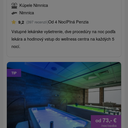
Kúpele Nimnica
Nimnica
Od 4 Nocí
Plná Penzia
9,2
(397 recenzií)
Vstupné lekárske vyšetrenie, dve procedúry na noc podľa
lekára a hodinový vstup do wellness centra na každých 5
nocí.
TIP
73,-
€
od
/noc/osoba