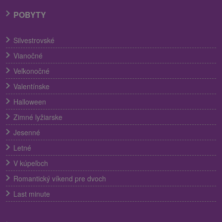
POBYTY
Silvestrovské
Vianočné
Veľkonočné
Valentínske
Halloween
Zimné lyžiarske
Jesenné
Letné
V kúpeľoch
Romantický víkend pre dvoch
Last minute