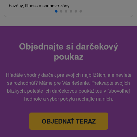
bazény, fitness a saunové zóny.
Objednajte si darčekový
poukaz
Hľadáte vhodný darček pre svojich najbližších, ale neviete
sa rozhodnúť? Máme pre Vás riešenie. Prekvapte svojich
blízkych, potešte ich darčekovou poukážkou v ľubovoľnej
hodnote a výber pobytu nechajte na nich.
OBJEDNAŤ TERAZ