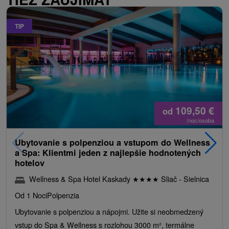
TIP
109,50
€
od
/noc/osoba
Ubytovanie s polpenziou a vstupom do Wellness
a Spa: Klientmi jeden z najlepšie hodnotených
hotelov
Wellness & Spa Hotel Kaskady
★
★
★
★
Sliač - Sielnica
Od 1 Noci
Polpenzia
Ubytovanie s polpenziou a nápojmi. Užite si neobmedzený
vstup do Spa & Wellness s rozlohou 3000 m², termálne