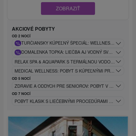
ZOBRAZIŤ
AKCIOVÉ POBYTY
OD 2 NOCÍ
%
TURČIANSKY KÚPEĽNÝ ŠPECIÁL: WELLNESS, PIVO A 
%
DOMALENKA TOPKA: LIEČBA AJ VODNÝ SVET V JEDNE
RELAX SPA & AQUAPARK S TERMÁLNOU VODOU: DOKONALÝ
MEDICAL WELLNESS: POBYT S KÚPEĽNÝMI PROCEDÚRAMI
OD 5 NOCÍ
ZDRAVIE A ODDYCH PRE SENIOROV: POBYT V SRDCI TUR
OD 7 NOCÍ
POBYT KLASIK S LIEČEBNÝMI PROCEDÚRAMI A VSTUPOM