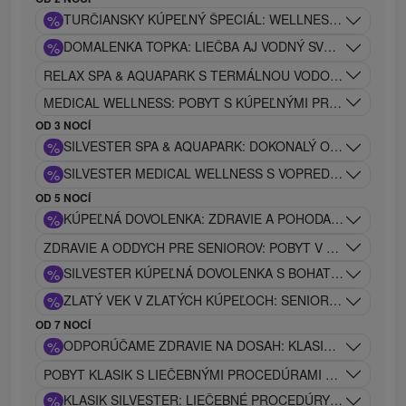
%
TURČIANSKY KÚPEĽNÝ ŠPECIÁL: WELLNESS, PIVO A 
%
DOMALENKA TOPKA: LIEČBA AJ VODNÝ SVET V JEDNE
RELAX SPA & AQUAPARK S TERMÁLNOU VODOU: DOKONALÝ
MEDICAL WELLNESS: POBYT S KÚPEĽNÝMI PROCEDÚRAMI
OD 3 NOCÍ
%
SILVESTER SPA & AQUAPARK: DOKONALÝ ODDYCH, REL
%
SILVESTER MEDICAL WELLNESS S VOPRED NASTAVEN
OD 5 NOCÍ
%
KÚPEĽNÁ DOVOLENKA: ZDRAVIE A POHODA PRE CELÚ R
ZDRAVIE A ODDYCH PRE SENIOROV: POBYT V SRDCI TUR
%
SILVESTER KÚPEĽNÁ DOVOLENKA S BOHATÝM SPOL
%
ZLATÝ VEK V ZLATÝCH KÚPEĽOCH: SENIOR SILVESTER
OD 7 NOCÍ
%
ODPORÚČAME ZDRAVIE NA DOSAH: KLASIK GOLD PROG
POBYT KLASIK S LIEČEBNÝMI PROCEDÚRAMI A VSTUPOM
%
KLASIK SILVESTER: LIEČEBNÉ PROCEDÚRY A VSTUP D