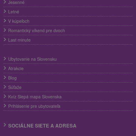
Jesenné
Letné
V kúpeľoch
Romantický víkend pre dvoch
Last minute
Ubytovanie na Slovensku
Atrakcie
Blog
Súťaže
Kvíz Slepá mapa Slovenska
Prihlásenie pre ubytovateľa
SOCIÁLNE SIETE A ADRESA