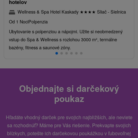
hotelov
Wellness & Spa Hotel Kaskady
★
★
★
★
Sliač - Sielnica
Od 1 Noci
Polpenzia
Ubytovanie s polpenziou a nápojmi. Užite si neobmedzený
vstup do Spa & Wellness s rozlohou 3000 m², termálne
bazény, fitness a saunové zóny.
Objednajte si darčekový
poukaz
Hľadáte vhodný darček pre svojich najbližších, ale neviete
sa rozhodnúť? Máme pre Vás riešenie. Prekvapte svojich
blízkych, potešte ich darčekovou poukážkou v ľubovoľnej