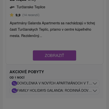
Turčianske Teplice
9,9
(14 recenzií)
Apartmány Galanda Apartments sa nachádzajú v tichej
časti Turčianskych Teplíc, priamo v centre kúpeľného
mesta. Rezidenčný...
ZOBRAZIŤ
AKCIOVÉ POBYTY
OD 1 NOCÍ
%
DOVOLENKA V NOVÝCH APARTMÁNOCH V TESNEJ BLÍZ
%
FAMILY HOLIDAYS GALANDA: RODINNÁ DOVOLENKA S