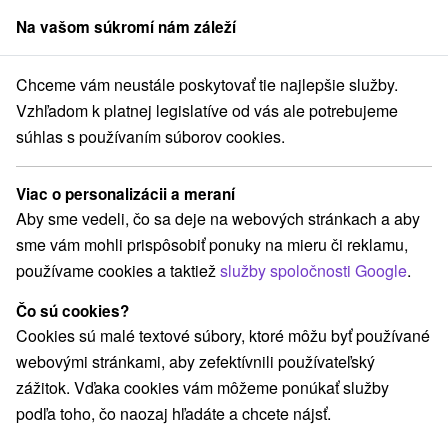
Na vašom súkromí nám záleží
člen skupiny
Sorger
Chceme vám neustále poskytovať tie najlepšie služby.
Hotely
Turčianska kotlina
Vzhľadom k platnej legislatíve od vás ale potrebujeme
súhlas s používaním súborov cookies.
Hotely v Turčianskej kotline
Viac o personalizácii a meraní
Kategórie
Aby sme vedeli, čo sa deje na webových stránkach a aby
sme vám mohli prispôsobiť ponuky na mieru či reklamu,
Všetky kategórie
Hotely
Hotely s bazénom
(5)
(2)
používame cookies a taktiež
služby spoločnosti Google
.
Hotely na Slovensku pre rodiny s deťmi
(2)
Historické hotely
Hotely s termálnym bazénom
(1)
(3)
Čo sú cookies?
Cookies sú malé textové súbory, ktoré môžu byť používané
webovými stránkami, aby zefektívnili používateľský
Vyberte lokalitu alebo termín
zážitok. Vďaka cookies vám môžeme ponúkať služby
podľa toho, čo naozaj hľadáte a chcete nájsť.
Najpredávanejšie