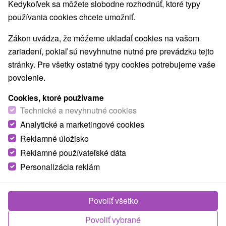
Kedykoľvek sa môžete slobodne rozhodnúť, ktoré typy
používania cookies chcete umožniť.
Obce a mesta
Zákon uvádza, že môžeme ukladať cookies na vašom
zariadení, pokiaľ sú nevyhnutne nutné pre prevádzku tejto
Turčianske Teplice
(5)
stránky. Pre všetky ostatné typy cookies potrebujeme vaše
povolenie.
TOP - NAJPREDÁVANEJŠIE
NAJLACNEJŠI
VŠETKY
Cookies, ktoré používame
Technické a nevyhnutné cookies
Analytické a marketingové cookies
Reklamné úložisko
Reklamné používateľské dáta
Personalizácia reklám
Povoliť všetko
Povoliť vybrané