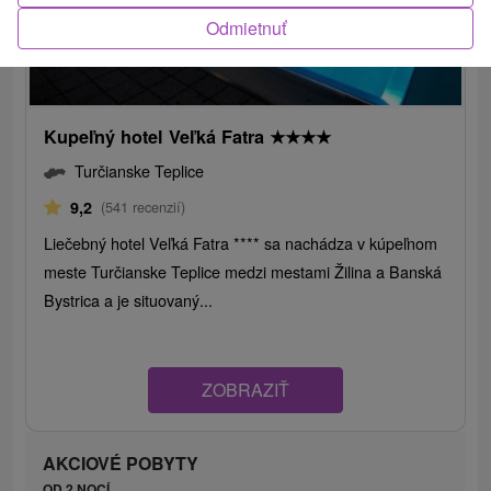
Odmietnuť
Kupeľný hotel Veľká Fatra
★
★
★
★
Turčianske Teplice
9,2
(541 recenzií)
Liečebný hotel Veľká Fatra **** sa nachádza v kúpeľnom
meste Turčianske Teplice medzi mestami Žilina a Banská
Bystrica a je situovaný...
ZOBRAZIŤ
AKCIOVÉ POBYTY
OD 2 NOCÍ