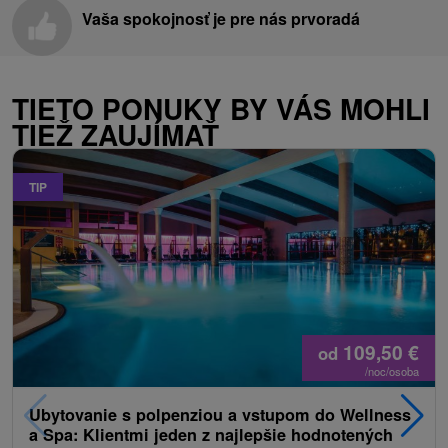
Vaša spokojnosť je pre nás prvoradá
TIETO PONUKY BY VÁS MOHLI
TIEŽ ZAUJÍMAŤ
TIP
109,50
€
od
/noc/osoba
Ubytovanie s polpenziou a vstupom do Wellness
a Spa: Klientmi jeden z najlepšie hodnotených