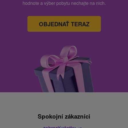
hodnote a výber pobytu nechajte na nich.
OBJEDNAŤ TERAZ
Spokojní zákazníci
zobraziť všetky