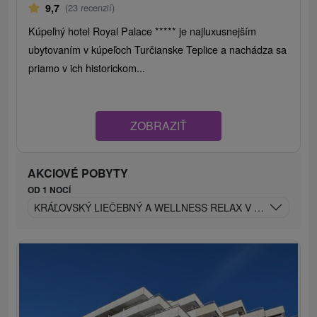
9,7
(23 recenzií)
Kúpeľný hotel Royal Palace ***** je najluxusnejším
ubytovaním v kúpeľoch Turčianske Teplice a nachádza sa
priamo v ich historickom...
ZOBRAZIŤ
AKCIOVÉ POBYTY
OD 1 NOCÍ
KRÁĽOVSKÝ LIEČEBNÝ A WELLNESS RELAX V ŠTÝLE ART 