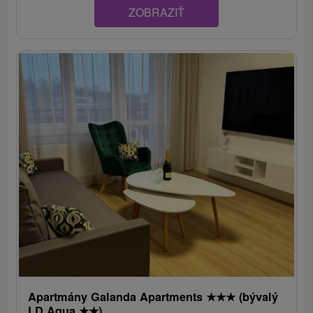
ZOBRAZIŤ
Apartmány Galanda Apartments
★
★
★
(bývalý
LD Aqua
★
★
)