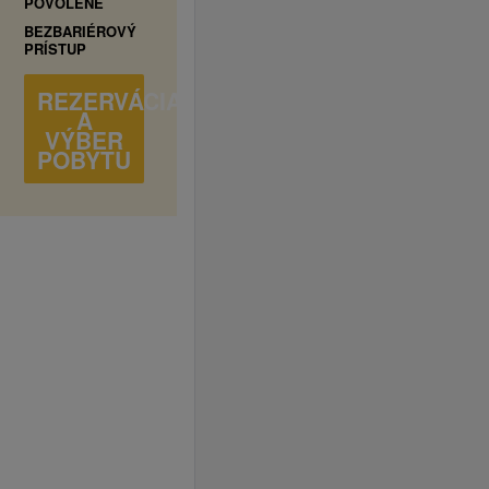
POVOLENÉ
BEZBARIÉROVÝ
PRÍSTUP
REZERVÁCIA
A
VÝBER
POBYTU