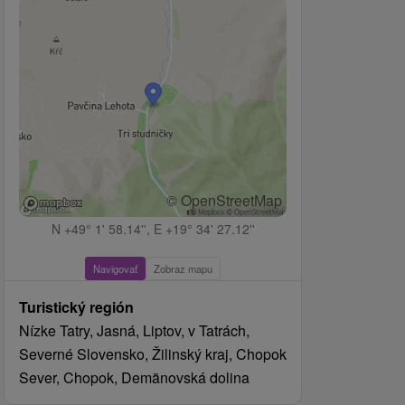
© OpenStreetMap
N +49° 1' 58.14'', E +19° 34' 27.12''
Navigovať
Zobraz mapu
Turistický región
Nízke Tatry, Jasná, Liptov, v Tatrách,
Severné Slovensko, Žilinský kraj, Chopok
Sever, Chopok, Demänovská dolina