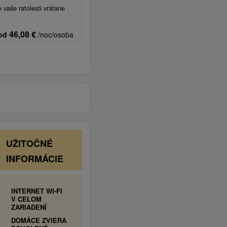
vaše ratolesti vrátane
46,08
€
od
/noc/osoba
UŽITOČNÉ
INFORMÁCIE
INTERNET WI-FI
V CELOM
ZARIADENÍ
DOMÁCE ZVIERA