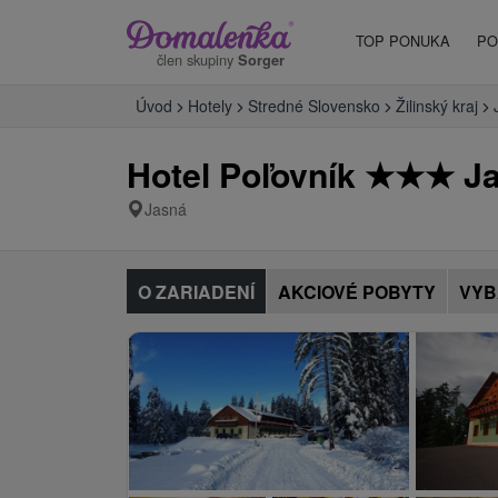
TOP PONUKA
PO
člen skupiny
Sorger
Úvod
Hotely
Stredné Slovensko
Žilinský kraj
Hotel Poľovník
★
★
★
Ja
Jasná
O ZARIADENÍ
AKCIOVÉ POBYTY
VYB