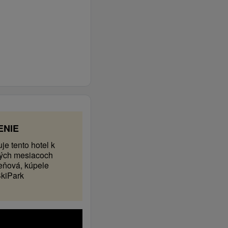
ENIE
je tento hotel k
mných mesiacoch
eňová, kúpele
SkiPark