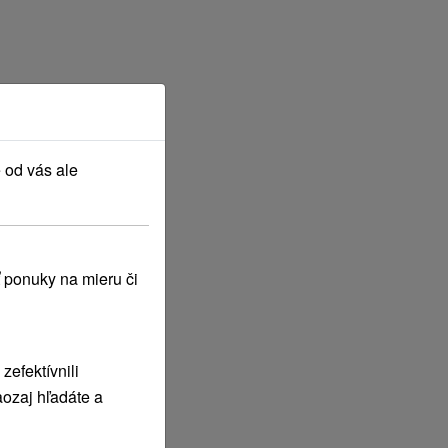
 od vás ale
 ponuky na mieru či
efektívnili
ozaj hľadáte a