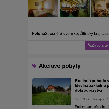
Poloha
Stredné Slovensko, Žilinský kraj, Ja
Zavolajte
Akciové pobyty
Rodinná pohoda v 
Ideálna základňa p
dobrodružstvá
Od 1 Noci
Raňajky, Po
Rodinná atmosféra hotel