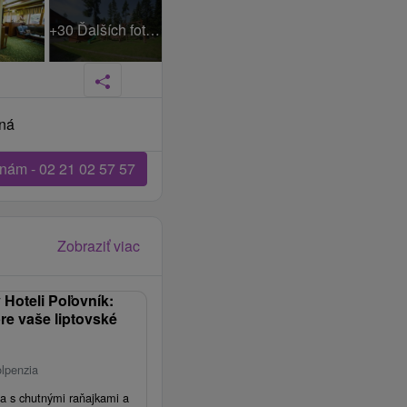
+30 Ďalších fotiek
sná
 nám - 02 21 02 57 57
Zobraziť viac
Hoteli Poľovník:
re vaše liptovské
lpenzia
a s chutnými raňajkami a