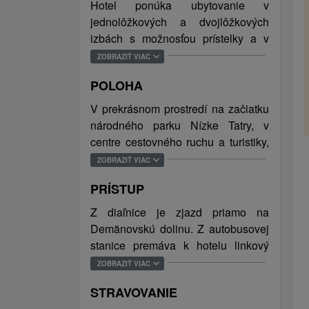
zimných i letných mesiacov. V hoteli
Hotel ponúka ubytovanie v
si môžete vychutnať víkendové
jednolôžkových a dvojlôžkových
pobyty, rodinné dovolenky,
izbách s možnosťou prístelky a v
romantické pobyty, firemné
dvojlôžkovom apartmáne.
ZOBRAZIŤ VIAC
posedenia, ale aj rôzne ďalšie
podujatia.
POLOHA
Hosťom je v priestoroch hotela k
V prekrásnom prostredí na začiatku
dispozícii WiFi pripojenie, detský
národného parku Nízke Tatry, v
kútik, lobby bar s recepciou,
centre cestovného ruchu a turistiky,
lyžiareň, požičiavanie
v Demänovskej doline, cca 1000 m
ZOBRAZIŤ VIAC
spoločenských hier. V areáli
od lyžiarskeho strediska Žiarce.
hotela je wellness centrum,
PRÍSTUP
možnosť masáží, mini posilňovňa,
Z diaľnice je zjazd priamo na
basketbalový kôš, detské ihrisko,
Demänovskú dolinu. Z autobusovej
otvorené ohniská, reštaurácia
stanice premáva k hotelu linkový
Koliba Bystrina a autokemping. V
autobus približne každú hodinu.
blízkosti hotela sa nachádza
ZOBRAZIŤ VIAC
futbalové ihrisko, letná horská
STRAVOVANIE
bobová dráha, lyžiarske stredisko,