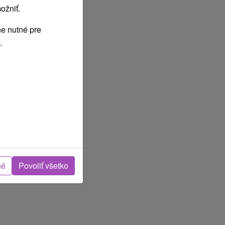
ožniť.
e nutné pre
.
né
Povoliť všetko