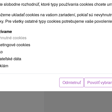
telesne postihnutých
 slobodne rozhodnúť, ktoré typy používania cookies chcete um
Bezbariérový prístup
žeme ukladať cookies na vašom zariadení, pokiaľ sú nevyhnutn
DOMÁCE ZVIERATÁ
nky. Pre všetky ostatné typy cookies potrebujeme vaše povolenie
Domáce zviera
žívame
povolené
hnutné cookies
SAUNY
ketingové cookies
Sauny
ko
teľské dáta
eklám
Odmietnuť
Povoliť vybra