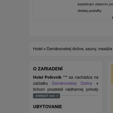
bezplatným zázemím pre 
detskej postieľky.
Hotel v Demänovskej doline, sauny, masáže
O ZARIADENÍ
Hotel Poľovník
*** sa nachádza na
začiatku
Demänovskej Doliny
v
tichom prostredí nádhernej prírody
národného parku
Nízke Tatry
.
ZOBRAZIŤ VIAC
Svojou ideálnou polohou je hotel
UBYTOVANIE
predurčený k pestrému vyžitiu počas