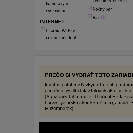
jedálneho lístka
kamerovým
Nočný bar
systémom
Bar
INTERNET
Internet Wi-Fi v
celom zariadení
PREČO SI VYBRAŤ TOTO ZARIAD
Ideálna poloha v Nízkych Tatrách predurču
pestrému vyžitiu tak v letných ako i v zi
(Aquapark Tatralandia, Thermal Park Beš
Lúčky, lyžiarské strediská Žiarce, Jasná, 
Ružomberok).