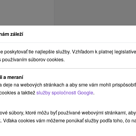
nám záleží
poskytovať tie najlepšie služby. Vzhľadom k platnej legislatíve
s používaním súborov cookies.
ii a meraní
a deje na webových stránkach a aby sme vám mohli prispôsobiť
cookies a taktiež
služby spoločnosti Google
.
*** Jasná
ové súbory, ktoré môžu byť používané webovými stránkami, aby z
BEZBARIÉROVÝ
k. Vďaka cookies vám môžeme ponúkať služby podľa toho, čo na
PRÍSTUP
Izby / zariadenie pre