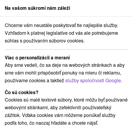
Na vašom súkromí nám záleží
člen skupiny
Sorger
Chceme vám neustále poskytovať tie najlepšie služby.
Drevenice
Východné Slovensko
Vzhľadom k platnej legislatíve od vás ale potrebujeme
súhlas s používaním súborov cookies.
Najlepšie hodnotené drevenice na
Východnom Slovensku
Viac o personalizácii a meraní
Aby sme vedeli, čo sa deje na webových stránkach a aby
Kategórie
sme vám mohli prispôsobiť ponuky na mieru či reklamu,
používame cookies a taktiež
služby spoločnosti Google
.
Všetky kategórie
Hotely
Apartmány
(92)
(274)
Chaty na prenájom
Drevenice
Kempy
(383)
(132)
(3)
Čo sú cookies?
Motely
Penzióny
Priváty
(1)
(281)
(129)
Cookies sú malé textové súbory, ktoré môžu byť používané
Ubytovne
(21)
webovými stránkami, aby zefektívnili používateľský
zážitok. Vďaka cookies vám môžeme ponúkať služby
podľa toho, čo naozaj hľadáte a chcete nájsť.
Vyberte lokalitu alebo termín