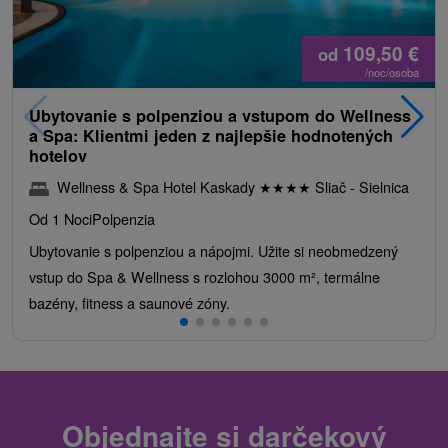
109,50
€
od
/noc/osoba
Ubytovanie s polpenziou a vstupom do Wellness
a Spa: Klientmi jeden z najlepšie hodnotených
hotelov
Wellness & Spa Hotel Kaskady
★
★
★
★
Sliač - Sielnica
Od 1 Noci
Polpenzia
Ubytovanie s polpenziou a nápojmi. Užite si neobmedzený
vstup do Spa & Wellness s rozlohou 3000 m², termálne
bazény, fitness a saunové zóny.
Objednajte si darčekový