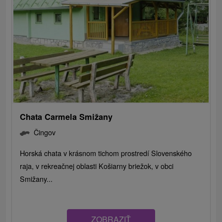
Chata Carmela Smižany
Čingov
Horská chata v krásnom tichom prostredí Slovenského
raja, v rekreačnej oblasti Košiarny briežok, v obci
Smižany...
ZOBRAZIŤ