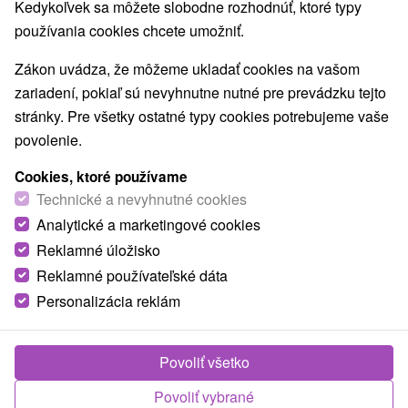
Kedykoľvek sa môžete slobodne rozhodnúť, ktoré typy
používania cookies chcete umožniť.
Obce a mesta
Zobraziť všetky
Ždiar
(26)
Jezersko
(13)
Zákon uvádza, že môžeme ukladať cookies na vašom
zariadení, pokiaľ sú nevyhnutne nutné pre prevádzku tejto
stránky. Pre všetky ostatné typy cookies potrebujeme vaše
NAJLACNEJŠIE
NAJDRAHŠIE
PODĽA HODNOTENÍ
povolenie.
Cookies, ktoré používame
Technické a nevyhnutné cookies
Analytické a marketingové cookies
Reklamné úložisko
Reklamné používateľské dáta
Personalizácia reklám
Povoliť všetko
Povoliť vybrané