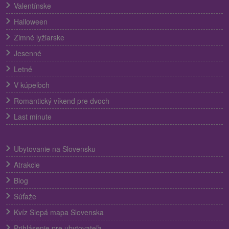
Valentínske
Halloween
Zimné lyžiarske
Jesenné
Letné
V kúpeľoch
Romantický víkend pre dvoch
Last minute
Ubytovanie na Slovensku
Atrakcie
Blog
Súťaže
Kvíz Slepá mapa Slovenska
Prihlásenie pre ubytovateľa