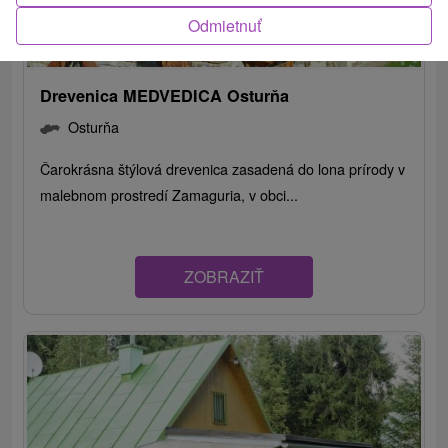
Odmietnuť
Drevenica MEDVEDICA Osturňa
Osturňa
Čarokrásna štýlová drevenica zasadená do lona prírody v
malebnom prostredí Zamaguria, v obci...
ZOBRAZIŤ