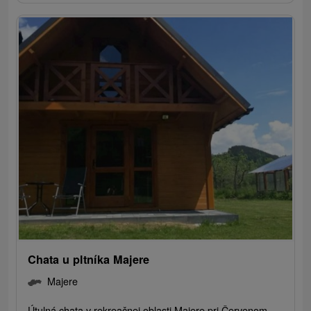
Chata u pltníka Majere
Majere
Útulná chata v rekreačnej oblasti Majere pri Červenom