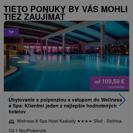
TIETO PONUKY BY VÁS MOHLI
TIEŽ ZAUJÍMAŤ
TIP
109,50
€
od
/noc/osoba
Ubytovanie s polpenziou a vstupom do Wellness
a Spa: Klientmi jeden z najlepšie hodnotených
hotelov
Wellness & Spa Hotel Kaskady
★
★
★
★
Sliač - Sielnica
Od 1 Noci
Polpenzia