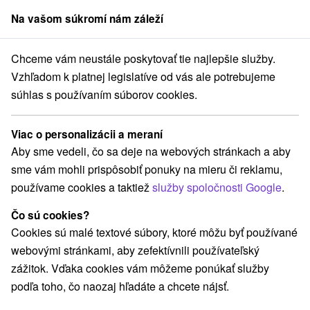
Na vašom súkromí nám záleží
člen skupiny
Sorger
Chceme vám neustále poskytovať tie najlepšie služby.
Drevenice
Východné Slovensko
Košický kraj
Poráč
Vzhľadom k platnej legislatíve od vás ale potrebujeme
súhlas s používaním súborov cookies.
Najlepšie hodnotené drevenice v
Poráču
Viac o personalizácii a meraní
Aby sme vedeli, čo sa deje na webových stránkach a aby
Kategórie
sme vám mohli prispôsobiť ponuky na mieru či reklamu,
používame cookies a taktiež
služby spoločnosti Google
.
Všetky kategórie
Chaty na prenájom
Drevenice
(5)
(2)
Čo sú cookies?
Cookies sú malé textové súbory, ktoré môžu byť používané
Vyberte lokalitu alebo termín
webovými stránkami, aby zefektívnili používateľský
zážitok. Vďaka cookies vám môžeme ponúkať služby
NAJLACNEJŠIE
NAJDRAHŠIE
PODĽA HODNOTENÍ
podľa toho, čo naozaj hľadáte a chcete nájsť.