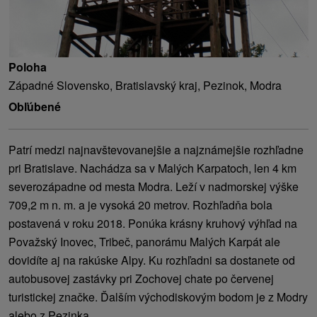
Poloha
Západné Slovensko, Bratislavský kraj, Pezinok, Modra
Obľúbené
Patrí medzi najnavštevovanejšie a najznámejšie rozhľadne
pri Bratislave. Nachádza sa v Malých Karpatoch, len 4 km
severozápadne od mesta Modra. Leží v nadmorskej výške
709,2 m n. m. a je vysoká 20 metrov. Rozhľadňa bola
postavená v roku 2018. Ponúka krásny kruhový výhľad na
Považský Inovec, Tribeč, panorámu Malých Karpát ale
dovidíte aj na rakúske Alpy. Ku rozhľadni sa dostanete od
autobusovej zastávky pri Zochovej chate po červenej
turistickej značke. Ďalším východiskovým bodom je z Modry
alebo z Pezinka.