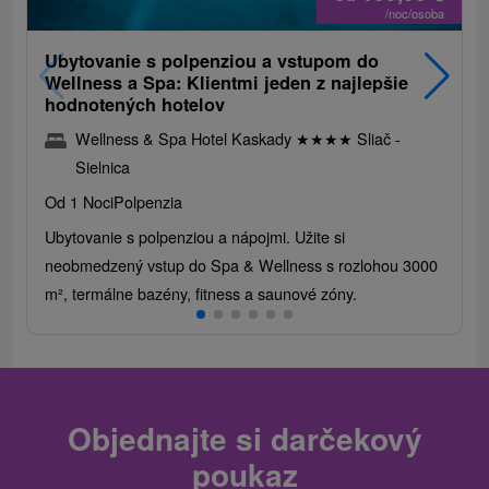
/noc/osoba
Ubytovanie s polpenziou a vstupom do
Wellness a Spa: Klientmi jeden z najlepšie
hodnotených hotelov
Wellness & Spa Hotel Kaskady
★
★
★
★
Sliač -
Sielnica
Od 1 Noci
Polpenzia
Ubytovanie s polpenziou a nápojmi. Užite si
neobmedzený vstup do Spa & Wellness s rozlohou 3000
m², termálne bazény, fitness a saunové zóny.
Objednajte si darčekový
poukaz