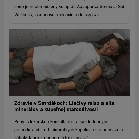
cene je neobmedzený vstup do Aquaparku Senec aj Sai
Wellness, víkendové animácie a detský svet.
Zdravie v Smrdákoch: Liečivý relax a sila
minerálov a kúpeľnej starostlivosti
Pobyt s lekárskou konzultáciou a každodennými
procedúrami – od minerálnych kúpeľov až po masáže a
zábaly, ktoré zregenerujú telo i myseľ.