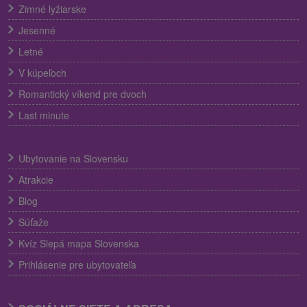
Zimné lyžiarske
Jesenné
Letné
V kúpeľoch
Romantický víkend pre dvoch
Last minute
Ubytovanie na Slovensku
Atrakcie
Blog
Súťaže
Kvíz Slepá mapa Slovenska
Prihlásenie pre ubytovateľa