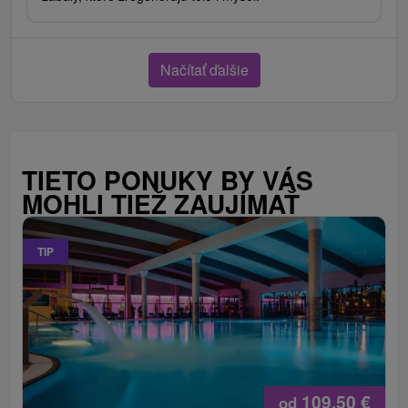
Načítať ďalšie
TIETO PONUKY BY VÁS
MOHLI TIEŽ ZAUJÍMAŤ
TIP
109,50
€
od