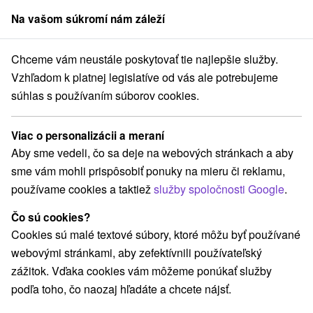
Na vašom súkromí nám záleží
člen skupiny
Sorger
Chceme vám neustále poskytovať tie najlepšie služby.
né Slovensko
Bratislavský kraj
Modra
Rozhľadňa Veľká homoľa
Vzhľadom k platnej legislatíve od vás ale potrebujeme
súhlas s používaním súborov cookies.
Rozhľadňa Veľká homoľa
Viac o personalizácii a meraní
Navigovať do miesta
Aby sme vedeli, čo sa deje na webových stránkach a aby
sme vám mohli prispôsobiť ponuky na mieru či reklamu,
Google recenzie
používame cookies a taktiež
služby spoločnosti Google
.
900 01 Modra
GPS:
N +48° 21' 51.58''
Čo sú cookies?
E +17° 15' 36.61''
Cookies sú malé textové súbory, ktoré môžu byť používané
webovými stránkami, aby zefektívnili používateľský
zážitok. Vďaka cookies vám môžeme ponúkať služby
podľa toho, čo naozaj hľadáte a chcete nájsť.