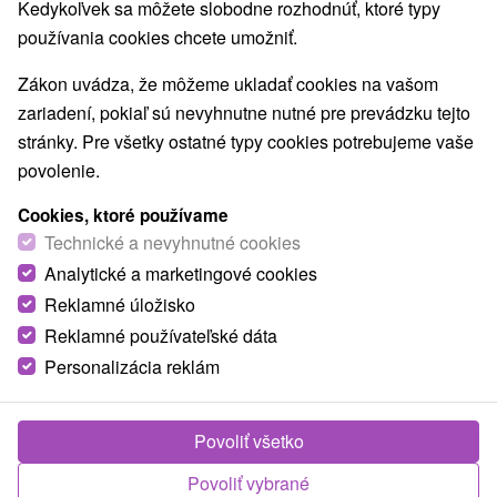
Kedykoľvek sa môžete slobodne rozhodnúť, ktoré typy
používania cookies chcete umožniť.
Zákon uvádza, že môžeme ukladať cookies na vašom
zariadení, pokiaľ sú nevyhnutne nutné pre prevádzku tejto
stránky. Pre všetky ostatné typy cookies potrebujeme vaše
povolenie.
Cookies, ktoré používame
Technické a nevyhnutné cookies
© OpenStreetMap
Analytické a marketingové cookies
Turistický región
Reklamné úložisko
Západné Slovensko, Bratislava a okolie, Malé Karpaty,
Reklamné používateľské dáta
Bratislavský kraj, Pezinská Baba
Personalizácia reklám
Našli ste chybu alebo nám chcete odporučiť novú atrakciu
Povoliť všetko
Nahlásiť chybu
Povoliť vybrané