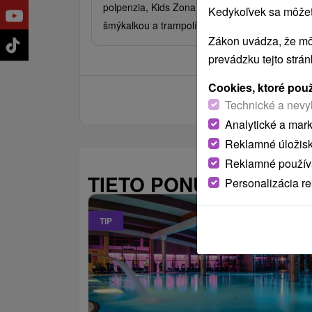
polpenzia, Kids Zona s guľôčkovým bazénom,
Kedykoľvek sa môžete
šmýkalkou a trampolínou.
Zákon uvádza, že mô
prevádzku tejto strá
Cookies, ktoré pou
Technické a nevy
Analytické a mar
Reklamné úložis
Reklamné používa
TIETO PONUKY BY VÁS
Personalizácia r
TIP