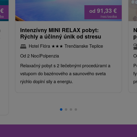
0
€
91,33
€
od
oba
/noc/osoba
m
Intenzívny MINI RELAX pobyt:
N
z
Rýchly a účinný únik od stresu
p
Hotel Flóra
★
★
★
Trenčianske Teplice
Od 2 Nocí
Polpenzia
O
Relaxačný pobyt s 2 liečebnými procedúrami a
P
vstupom do bazénového a saunového sveta
f
rýchlo doplní sily a energiu.
p