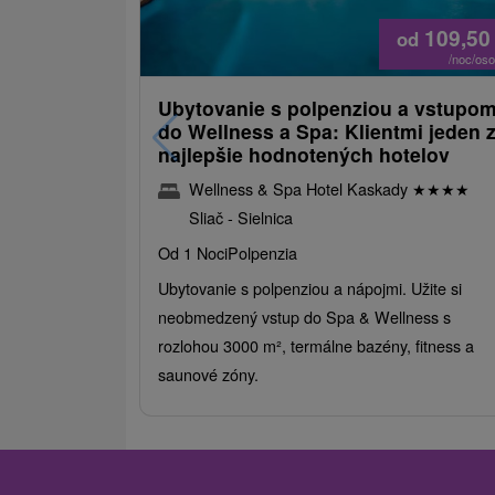
109,5
od
/noc/os
Ubytovanie s polpenziou a vstupo
do Wellness a Spa: Klientmi jeden 
najlepšie hodnotených hotelov
Wellness & Spa Hotel Kaskady
★
★
★
★
Sliač - Sielnica
Od 1 Noci
Polpenzia
Ubytovanie s polpenziou a nápojmi. Užite si
neobmedzený vstup do Spa & Wellness s
rozlohou 3000 m², termálne bazény, fitness a
saunové zóny.