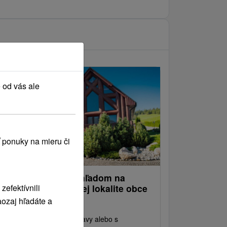
 od vás ale
 ponuky na mieru či
haletový relax s výhľadom na
efektívnili
elianske štíty v tichej lokalite obce
diar
ozaj hľadáte a
íjemné ubytovanie bez stravy alebo s