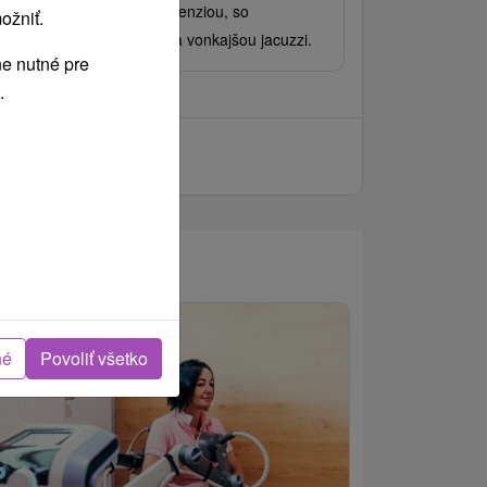
fetovými raňajkami či polpenziou, so
ožniť.
kromnou fínskou saunou a vonkajšou jacuzzi.
e nutné pre
.
né
Povoliť všetko