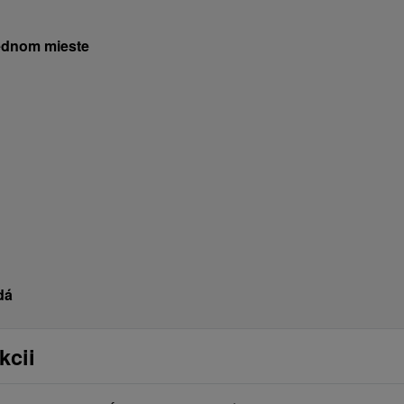
jednom mieste
dá
kcii