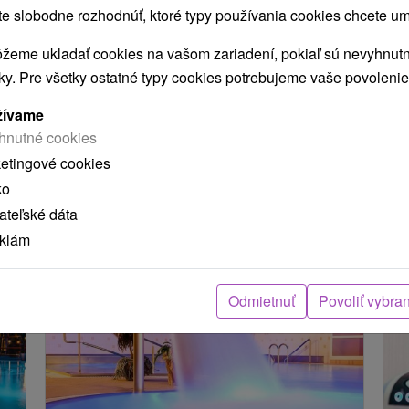
kuchynkou, podlahovým kúrením, bufetovou
bu
 slobodne rozhodnúť, ktoré typy používania cookies chcete um
stravou a možnosťou privátneho wellness len pár
sú
žeme ukladať cookies na vašom zariadení, pokiaľ sú nevyhnutn
minút chôdze.
nky. Pre všetky ostatné typy cookies potrebujeme vaše povolenie
žívame
Načítať ďalšie
hnutné cookies
ketingové cookies
ko
teľské dáta
 MOHLI TIEŽ ZAUJÍMAŤ
eklám
Odmietnuť
Povoliť vybra