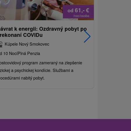
61,-
€
od
/noc/osoba
ávrat k energii: Ozdravný pobyt po
Najpredáva
rekonaní COVIDu
pobyt s 
balíkom s
Kúpele Nový Smokovec
Grand Ho
d 10 Nocí
Plná Penzia
Od 2 Nocí
All 
ostcovidový program zameraný na zlepšenie
Užite si pestr
yzickej a psychickej kondície. Službami a
kde sa skvelé 
rocedúrami nabitý pobyt.
služby pre cel