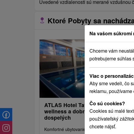
Uvedené vzdialenosti sú merané vzdušnou či
Ktoré Pobyty sa nachádzaj
Na vašom súkromí 
Chceme vám neustále 
potrebujeme súhlas 
Viac o personalizác
Aby sme vedeli, čo s
reklamu, používame 
Čo sú cookies?
ATLAS Hotel Tatry: Komfort,
Cookies sú malé text
wellness a dobrodružstvo pre deti 
dospelých
používateľský zážito
chcete nájsť.
Komfortné ubytovanie, bufetové raňajky alebo