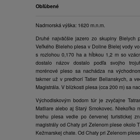
Obľúbené
Nadmorská výška: 1620 m.n.m.
Druhé najväčšie jazero zo skupiny Bielych p
Veľkého Bieleho plesa v Doline Bielej vody v
s rozlohou 0,170 ha a hĺbkou 1,2 m so vzác
dostalo názov dostalo podľa svojho troju
morénové pleso sa nachádza na východnom 
takmer už v predhorí Tatier Belianskych, a v
Magistrála. V blízkosti plesa (cca 200 m) sa n
Východiskovým bodom túr je zvyčajne Tatra
Matliare alebo aj Starý Smokovec. Niekoľko
brehu plesa vedie po červenej turistickej z
magistrály od Chaty pri Zelenom plese okolo T
Kežmarskej chate. Od Chaty pri Zelenom plese 