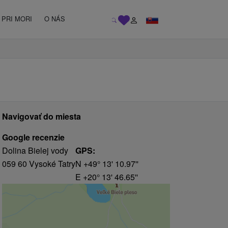
PRI MORI
O NÁS
Navigovať do miesta
Google recenzie
Dolina Bielej vody
GPS:
059 60 Vysoké Tatry
N +49° 13' 10.97''
E +20° 13' 46.65''