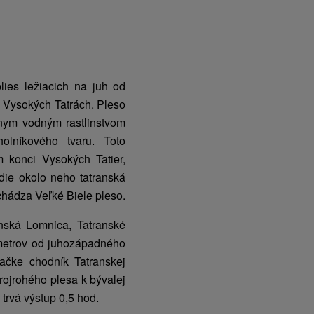
lies ležiacich na juh od
o Vysokých Tatrách. Pleso
nym vodným rastlinstvom
holníkového tvaru. Toto
konci Vysokých Tatier,
edie okolo neho tatranská
achádza Veľké Biele pleso.
nská Lomnica, Tatranské
 metrov od juhozápadného
načke chodník Tatranskej
rojrohého plesa k bývalej
trvá výstup 0,5 hod.