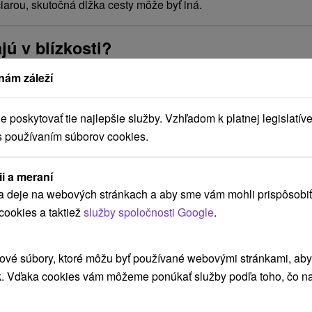
arou, skutočná dĺžka cesty môže byť iná.
ú v blízkosti?
nám záleží
poskytovať tie najlepšie služby. Vzhľadom k platnej legislatíve
s používaním súborov cookies.
ii a meraní
a deje na webových stránkach a aby sme vám mohli prispôsobiť
cookies a taktiež
služby spoločnosti Google
.
Pokojná dovolenka v panenskej
C
ové súbory, ktoré môžu byť používané webovými stránkami, aby z
aj
prírode Belianskych Tatier:
B
Apartmány pre náročných hostí
Ž
k. Vďaka cookies vám môžeme ponúkať služby podľa toho, čo na
Ubytovanie v štýlových apartmánoch s vlastnou
Pr