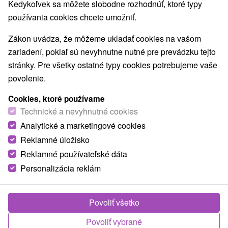
Kedykoľvek sa môžete slobodne rozhodnúť, ktoré typy
používania cookies chcete umožniť.
Zákon uvádza, že môžeme ukladať cookies na vašom
zariadení, pokiaľ sú nevyhnutne nutné pre prevádzku tejto
stránky. Pre všetky ostatné typy cookies potrebujeme vaše
povolenie.
Cookies, ktoré používame
Technické a nevyhnutné cookies
Analytické a marketingové cookies
© OpenStreetMap
Reklamné úložisko
Turistický región
Reklamné používateľské dáta
Západné Slovensko, Dolné Považie, Trnavský kraj,
Personalizácia reklám
Považie, Malé Karpaty, Trnavsko
Povoliť všetko
Našli ste chybu alebo nám chcete odporučiť novú atrakciu
Povoliť vybrané
Nahlásiť chybu