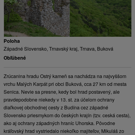
Poloha
Západné Slovensko, Trnavský kraj, Trnava, Buková
Obľúbené
Zrúcanina hradu Ostrý kameň sa nachádza na najvyššom
vrchu Malých Karpát pri obci Buková, cca 27 km od mesta
Senica. Nevie sa presne, kedy bol hrad postavený, ale
pravdepodobne niekedy v 13. st. za účelom ochrany
diaľkovej obchodnej cesty z Budína cez západné
Slovensko priesmykom do českých krajín (tzv. ceská cesta),
ako aj ochrany západných hraníc Uhorska. Pôvodne
kráľovský hrad vystriedalo niekoľko majiteľov, Mikuláš zo