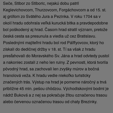
Seče, Stibor zo Stiboric, nejakú dobu patril
Keglevichovcom, Thurzovcom, Forgáchovcom a od 15. st.
aj grófom zo Svätého Jura a Pezinka. V roku 1704 sa v
okolí hradu odohrala veľká kurucká bitka a pravdepodobne
bol poškodený aj hrad. Časom hrad stratil význam, pretože
česká cesta sa presunula a viedla už cez Bratislavu.
Poslednými majiteľmi hradu bol rod Pálffyovcov, ktorý ho
získali do dedičnej držby v 18. st. Tí sa však z hradu
presťahovali do Moravského Sv. Jána a hrad odvtedy pustol
a nakoniec zostali z neho len ruiny. Z pevnosti, ktorá tvorila
pôvodný hrad, sa zachovali len zvyšky múrov a bočná
hranolová veža. K hradu vedie niekoľko turisticky
značených trás. Výstup na hrad je pomerne náročný a trvá
približne 45 min. pešou chôdzou. Východiskovými bodmi je
nádrž Buková a z nej sa pokračuje žltou označenou trasou
alebo červenou označenou trasou od chaty Brezinky.