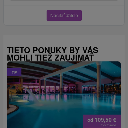
Načítať ďalšie
TIETO PONUKY BY VÁS
MOHLI TIEŽ ZAUJÍMAŤ
TIP
109,50
€
od
/noc/osoba