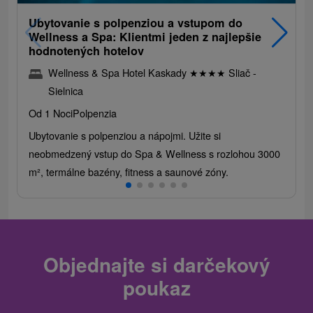
Ubytovanie s polpenziou a vstupom do
Wellness a Spa: Klientmi jeden z najlepšie
hodnotených hotelov
Wellness & Spa Hotel Kaskady
★
★
★
★
Sliač -
Sielnica
Od 1 Noci
Polpenzia
Ubytovanie s polpenziou a nápojmi. Užite si
neobmedzený vstup do Spa & Wellness s rozlohou 3000
m², termálne bazény, fitness a saunové zóny.
Objednajte si darčekový
poukaz