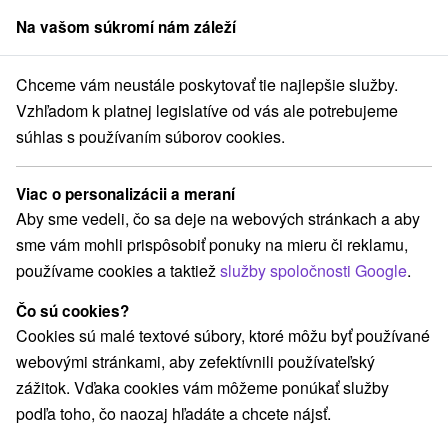
Na vašom súkromí nám záleží
člen skupiny
Sorger
Chceme vám neustále poskytovať tie najlepšie služby.
Západné Slovensko
Trnavský kraj
Buková
Hrad Ostrý Kameň
Vzhľadom k platnej legislatíve od vás ale potrebujeme
súhlas s používaním súborov cookies.
Hrad Ostrý Kameň
Viac o personalizácii a meraní
Domovská stránka
Navigovať do miesta
Aby sme vedeli, čo sa deje na webových stránkach a aby
sme vám mohli prispôsobiť ponuky na mieru či reklamu,
Facebook
používame cookies a taktiež
služby spoločnosti Google
.
Google recenzie
Čo sú cookies?
919 10 Buková
GPS:
Cookies sú malé textové súbory, ktoré môžu byť používané
N +48° 31' 20.44''
webovými stránkami, aby zefektívnili používateľský
E +17° 22' 21.96''
zážitok. Vďaka cookies vám môžeme ponúkať služby
podľa toho, čo naozaj hľadáte a chcete nájsť.