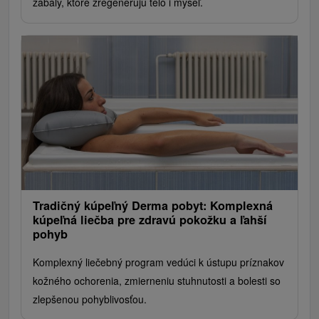
zábaly, ktoré zregenerujú telo i myseľ.
Tradičný kúpeľný Derma pobyt: Komplexná
kúpeľná liečba pre zdravú pokožku a ľahší
pohyb
Komplexný liečebný program vedúci k ústupu príznakov
kožného ochorenia, zmierneniu stuhnutosti a bolesti so
zlepšenou pohyblivosťou.