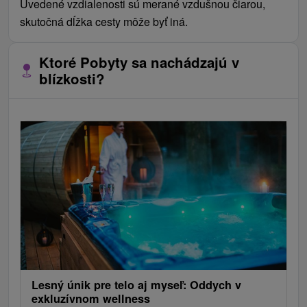
Uvedené vzdialenosti sú merané vzdušnou čiarou,
skutočná dĺžka cesty môže byť iná.
Ktoré Pobyty sa nachádzajú v
blízkosti?
Lesný únik pre telo aj myseľ: Oddych v
exkluzívnom wellness