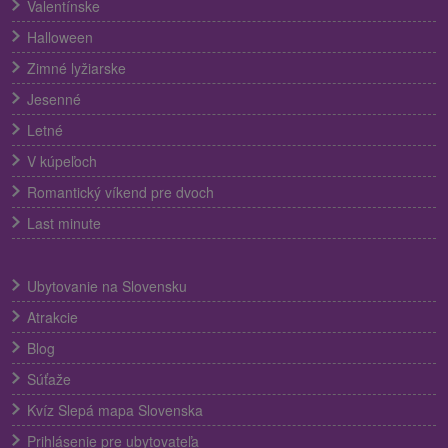
Valentínske
Halloween
Zimné lyžiarske
Jesenné
Letné
V kúpeľoch
Romantický víkend pre dvoch
Last minute
Ubytovanie na Slovensku
Atrakcie
Blog
Súťaže
Kvíz Slepá mapa Slovenska
Prihlásenie pre ubytovateľa