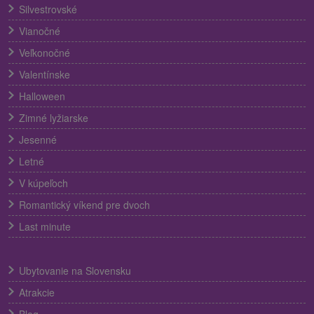
Silvestrovské
Vianočné
Veľkonočné
Valentínske
Halloween
Zimné lyžiarske
Jesenné
Letné
V kúpeľoch
Romantický víkend pre dvoch
Last minute
Ubytovanie na Slovensku
Atrakcie
Blog