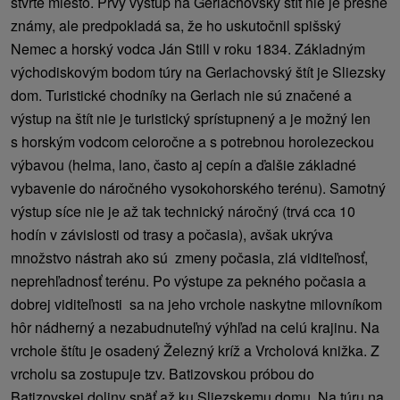
štvrté miesto. Prvý výstup na Gerlachovský štít nie je presne
známy, ale predpokladá sa, že ho uskutočnil spišský
Nemec a horský vodca Ján Still v roku 1834. Základným
východiskovým bodom túry na Gerlachovský štít je Sliezsky
dom. Turistické chodníky na Gerlach nie sú značené a
výstup na štít nie je turistický sprístupnený a je možný len
s horským vodcom celoročne a s potrebnou horolezeckou
výbavou (helma, lano, často aj cepín a ďalšie základné
vybavenie do náročného vysokohorského terénu). Samotný
výstup síce nie je až tak technický náročný (trvá cca 10
hodín v závislosti od trasy a počasia), avšak ukrýva
množstvo nástrah ako sú zmeny počasia, zlá viditeľnosť,
neprehľadnosť terénu. Po výstupe za pekného počasia a
dobrej viditeľnosti sa na jeho vrchole naskytne milovníkom
hôr nádherný a nezabudnuteľný výhľad na celú krajinu. Na
vrchole štítu je osadený Železný kríž a Vrcholová knižka. Z
vrcholu sa zostupuje tzv. Batizovskou próbou do
Batizovskej doliny späť až ku Sliezskemu domu. Na túru na