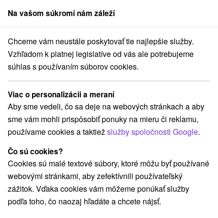
Na vašom súkromí nám záleží
člen skupiny
Sorger
Chceme vám neustále poskytovať tie najlepšie služby.
hodné Slovensko
Prešovský kraj
Vysoké Tatry
Gerlachovský štít
Vzhľadom k platnej legislatíve od vás ale potrebujeme
súhlas s používaním súborov cookies.
Gerlachovský štít
Viac o personalizácii a meraní
Navigovať do miesta
Aby sme vedeli, čo sa deje na webových stránkach a aby
sme vám mohli prispôsobiť ponuky na mieru či reklamu,
Facebook
používame cookies a taktiež
služby spoločnosti Google
.
Google recenzie
Čo sú cookies?
Vysoké Tatry
GPS:
Cookies sú malé textové súbory, ktoré môžu byť používané
N +49° 9' 50.12''
webovými stránkami, aby zefektívnili používateľský
E +20° 8' 2.06''
zážitok. Vďaka cookies vám môžeme ponúkať služby
podľa toho, čo naozaj hľadáte a chcete nájsť.