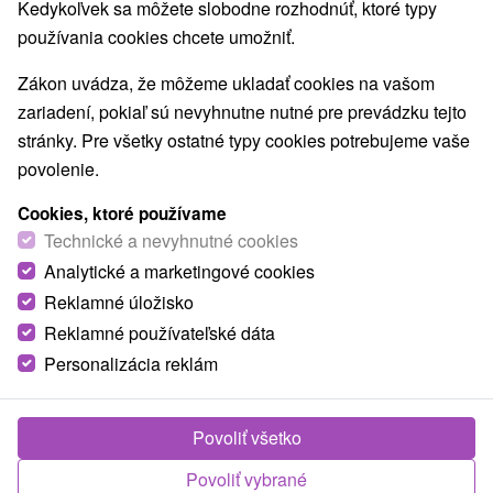
Kedykoľvek sa môžete slobodne rozhodnúť, ktoré typy
používania cookies chcete umožniť.
Zákon uvádza, že môžeme ukladať cookies na vašom
zariadení, pokiaľ sú nevyhnutne nutné pre prevádzku tejto
stránky. Pre všetky ostatné typy cookies potrebujeme vaše
povolenie.
Cookies, ktoré používame
Technické a nevyhnutné cookies
Analytické a marketingové cookies
© OpenStreetMap
Reklamné úložisko
Turistický región
Reklamné používateľské dáta
Vysoké Tatry, v Tatrách, Východné Slovensko, Prešovský
Personalizácia reklám
kraj
Povoliť všetko
Našli ste chybu alebo nám chcete odporučiť novú atrakciu
Povoliť vybrané
Nahlásiť chybu