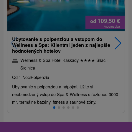
109,50
€
od
/noc/osoba
Ubytovanie s polpenziou a vstupom do
Wellness a Spa: Klientmi jeden z najlepšie
hodnotených hotelov
Wellness & Spa Hotel Kaskady
★
★
★
★
Sliač -
Sielnica
Od 1 Noci
Polpenzia
Ubytovanie s polpenziou a nápojmi. Užite si
neobmedzený vstup do Spa & Wellness s rozlohou 3000
m², termálne bazény, fitness a saunové zóny.