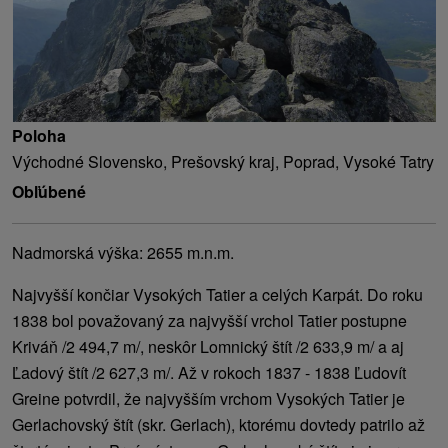
Poloha
Východné Slovensko, Prešovský kraj, Poprad, Vysoké Tatry
Obľúbené
Nadmorská výška: 2655 m.n.m.
Najvyšší končiar Vysokých Tatier a celých Karpát. Do roku
1838 bol považovaný za najvyšší vrchol Tatier postupne
Kriváň /2 494,7 m/, neskôr Lomnický štít /2 633,9 m/ a aj
Ľadový štít /2 627,3 m/. Až v rokoch 1837 - 1838 Ľudovít
Greine potvrdil, že najvyšším vrchom Vysokých Tatier je
Gerlachovský štít (skr. Gerlach), ktorému dovtedy patrilo až