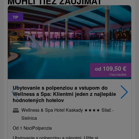
MOHLI TIEŽ ZAUJÍMAŤ
TIP
109,50
€
od
/noc/osoba
Ubytovanie s polpenziou a vstupom do
Wellness a Spa: Klientmi jeden z najlepšie
hodnotených hotelov
Wellness & Spa Hotel Kaskady
★
★
★
★
Sliač -
Sielnica
Od 1 Noci
Polpenzia
Ubytovanie s polpenziou a nápojmi. Užite si