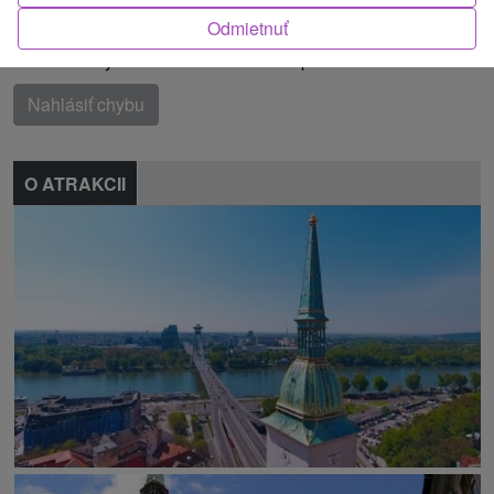
Malé Karpaty, Bratislavský kraj
Odmietnuť
Našli ste chybu alebo nám chcete odporučiť novú atrakciu
Nahlásiť chybu
O ATRAKCII