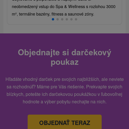
neobmedzený vstup do Spa & Wellness s rozlohou 3000
m², termálne bazény, fitness a saunové zóny.
Objednajte si darčekový
poukaz
Hľadáte vhodný darček pre svojich najbližších, ale neviete
sa rozhodnúť? Máme pre Vás riešenie. Prekvapte svojich
blízkych, potešte ich darčekovou poukážkou v ľubovoľnej
hodnote a výber pobytu nechajte na nich.
OBJEDNAŤ TERAZ