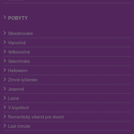
POBYTY
Silvestrovské
Vianočné
Veľkonočné
Valentínske
Halloween
Zimné lyžiarske
Jesenné
Letné
V kúpeľoch
Romantický víkend pre dvoch
Last minute