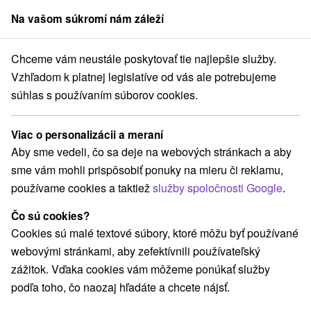
Na vašom súkromí nám záleží
člen skupiny
Sorger
Chceme vám neustále poskytovať tie najlepšie služby.
ava - Staré Mesto
Dóm sv. Martina, Katedrála sv. Martina Bratislava
Vzhľadom k platnej legislatíve od vás ale potrebujeme
súhlas s používaním súborov cookies.
Dóm sv. Martina, Katedrála sv.
Martina Bratislava
Viac o personalizácii a meraní
Aby sme vedeli, čo sa deje na webových stránkach a aby
Domovská stránka
Navigovať do miesta
sme vám mohli prispôsobiť ponuky na mieru či reklamu,
používame cookies a taktiež
služby spoločnosti Google
.
+421 2 544 313 59
Čo sú cookies?
ba-sv-martina@ba.ecclesia.sk
Cookies sú malé textové súbory, ktoré môžu byť používané
Facebook
webovými stránkami, aby zefektívnili používateľský
zážitok. Vďaka cookies vám môžeme ponúkať služby
Google recenzie
podľa toho, čo naozaj hľadáte a chcete nájsť.
Rudnayovo nám. 1
GPS:
811 01 Bratislava
N +48° 9' 54.23''