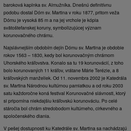
baroková kaplnka sv. Almužníka. Dnešnú definitívnu
podobu dostal Dóm sv. Martina v roku 1877, pritom veža
Dómu je vysoká 85 m a na jej vrchole je kópia
svätoštefanskej koruny, symbolizujúcej význam
korunovačného chrámu.
Najslávnejším obdobím dejín Dómu sv. Martina je obdobie
rokov 1563 – 1830, kedy bol korunovačným chrámom
Uhorského kráľovstva. Konalo sa tu 19 korunovácií, z toho
bolo korunovaných 11 kráľov, vrátane Márie Terézie, a 8
kráľovských manželiek. Od 11. novembra 2002 je Katedrála
sv. Martina Národnou kultúrnou pamiatkou a od roku 2003
satu každoročne koná festival Korunovačné slávnosti, ktorý
si pripomína niekdajšiu kráľovskú korunováciu. Po celé
stáročia bol chrám stredobodom kultúrneho, cirkevného a
spoločenského diania.
V pešej dostupnosti ku Katedrále sv. Martina sa nachádzajú