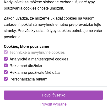
Kedykoľvek sa môžete slobodne rozhodnúť, ktoré typy
E +17° 8' 44.42''
používania cookies chcete umožniť.
Zákon uvádza, že môžeme ukladať cookies na vašom
zariadení, pokiaľ sú nevyhnutne nutné pre prevádzku tejto
stránky. Pre všetky ostatné typy cookies potrebujeme vaše
povolenie.
Cookies, ktoré používame
Technické a nevyhnutné cookies
Analytické a marketingové cookies
Reklamné úložisko
Reklamné používateľské dáta
Personalizácia reklám
© OpenStreetMap
Povoliť všetko
Turistický región
Západné Slovensko, Bratislava a okolie, Južné Slovensko,
Povoliť vybrané