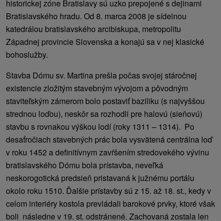
historickej zóne Bratislavy sú uzko prepojené s dejinami
Bratislavského hradu. Od 8. marca 2008 je sídelnou
katedrálou bratislavského arcibiskupa, metropolitu
Západnej provincie Slovenska a konajú sa v nej klasické
bohoslužby.
Stavba Dómu sv. Martina prešla počas svojej stáročnej
existencie zložitým stavebným vývojom a pôvodným
staviteľským zámerom bolo postaviť baziliku (s najvyššou
strednou loďou), neskôr sa rozhodli pre halovú (sieňovú)
stavbu s rovnakou výškou lodí (roky 1311 – 1314). Po
desaťročiach stavebných prác bola vysvätená centrálna loď
v roku 1452 a definitívnym zavŕšením stredovekého vývinu
bratislavského Dómu bola prístavba, neveľká
neskorogotická predsieň pristavaná k južnému portálu
okolo roku 1510. Ďalšie prístavby sú z 15. až 18. st., kedy v
celom interiéry kostola prevládali barokové prvky, ktoré však
boli následne v 19. st. odstránené. Zachovaná zostala len