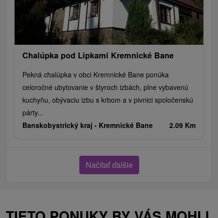
Chalúpka pod Lipkami Kremnické Bane
Pekná chalúpka v obci Kremnické Bane ponúka
celoročné ubytovanie v štyroch izbách, plne vybavenú
kuchyňu, obývaciu izbu s krbom a v pivnici spoločenskú
párty...
Banskobystrický kraj -
Kremnické Bane
2.09 Km
Načítať ďalšie
TIETO PONUKY BY VÁS MOHLI