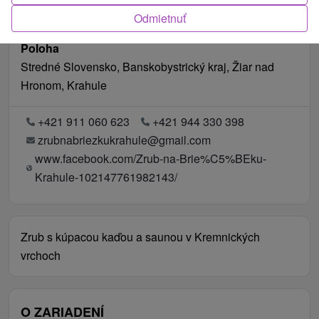
Odmietnuť
Poloha
Stredné Slovensko, Banskobystrický kraj, Žiar nad
Hronom, Krahule
+421 911 060 623
+421 944 330 398
zrubnabriezkukrahule@gmail.com
www.facebook.com/Zrub-na-Brie%C5%BEku-
Krahule-102147761982143/
Zrub s kúpacou kaďou a saunou v Kremnických
vrchoch
O ZARIADENÍ