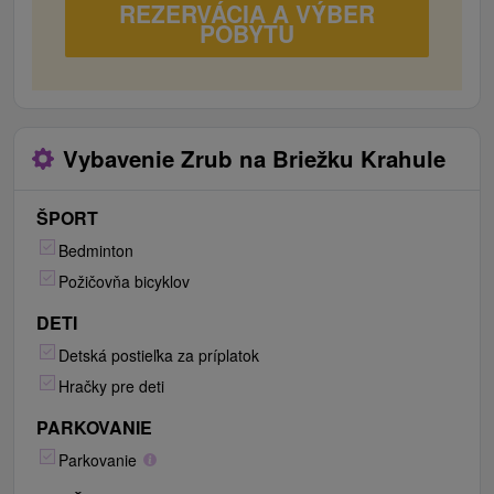
REZERVÁCIA A VÝBER
neďaleké kúpele v Turčianskych Tepliciach s
POBYTU
aquparkom, termálnym kúpaliskom, rôznymi druhmi
masáží a nádherným mestským parkom.
Vybavenie Zrub na Briežku Krahule
ŠPORT
Bedminton
Požičovňa bicyklov
DETI
Detská postieľka za príplatok
Hračky pre deti
PARKOVANIE
Parkovanie