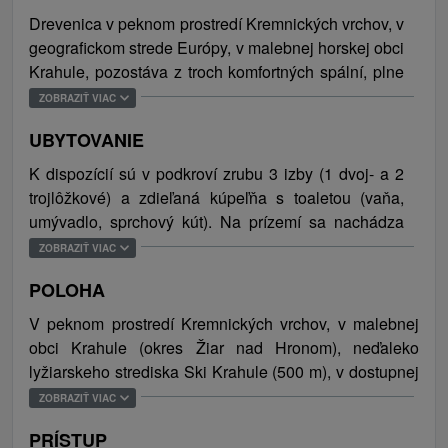
Drevenica v peknom prostredí Kremnických vrchov, v
geografickom strede Európy, v malebnej horskej obci
Krahule, pozostáva z troch komfortných spální, plne
vybavenej kuchyne s jedálenským sedením a veľkej
ZOBRAZIŤ VIAC
spoločenskej miestnosti s krbom, TV, spoločenskými
UBYTOVANIE
hrami a gaučom. Štýlový drevený nábytok dotvára
jedinečnú romantickú atmosféru ubytovania. V
K dispozícií sú v podkroví zrubu 3 izby (1 dvoj- a 2
exteriéri sa o dokonalý relax po celodennom dni
trojlôžkové) a zdieľaná kúpeľňa s toaletou (vaňa,
postará vonkajšia kúpacia kaďa alebo sauna (za
umývadlo, sprchový kút). Na prízemí sa nachádza
poplatok). Príjemné chvíle v kruhu najbližších je
spoločenská miestnosť (spoločenské hry, krb/kachle,
ZOBRAZIŤ VIAC
možné tráviť aj posedením v altánku pri opekaní
TV, gauč), plne vybavená kuchyňa s jedálenským
alebo grilovaní rôznych špecialít či varení tradičného
POLOHA
sedením a samostatná toaleta. Celková ubytovacia
kotlíkového gulášu. Zabaviť sa môžu hostia aj hraním
kapacita je 10 osôb (8 lôžok, 2 prístelky).
V peknom prostredí Kremnických vrchov, v malebnej
bedmintonu a za poplatok sú na požiadanie k
obci Krahule (okres Žiar nad Hronom), neďaleko
dispozícii dva elektrické bicykle. Nechýba ani
lyžiarskeho strediska Ski Krahule (500 m), v dostupnej
priestor na odkladanie lyží a bicyklov.
vzdialenosti mesta Kremnica (6,7 km), Harmaneckej
ZOBRAZIŤ VIAC
Samozrejmosťou je bezplatné WiFi pripojenie na
jaskyne (36 km) a Kúpeľov Turčianske Teplice (21 km).
internet a parkovanie zabezpečené priamo pri
PRÍSTUP