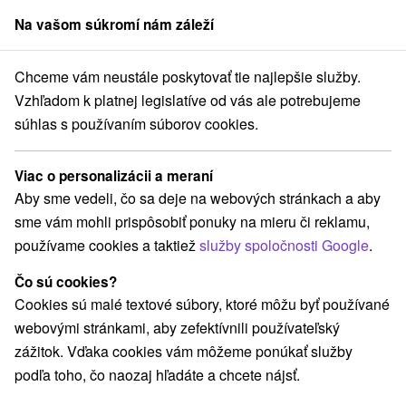
Na vašom súkromí nám záleží
člen skupiny
Sorger
Chceme vám neustále poskytovať tie najlepšie služby.
lovensko
Banskobystrický kraj
Krahule
Zrub na Briežku Krahule
Vzhľadom k platnej legislatíve od vás ale potrebujeme
súhlas s používaním súborov cookies.
Zrub na Briežku Krahule
Krahule
Viac o personalizácii a meraní
Aby sme vedeli, čo sa deje na webových stránkach a aby
sme vám mohli prispôsobiť ponuky na mieru či reklamu,
REZERVÁCIA A VÝBER POBYTU
používame cookies a taktiež
služby spoločnosti Google
.
Kontaktujte priamo ubytovateľa.
Čo sú cookies?
Navigovať do miesta
Cookies sú malé textové súbory, ktoré môžu byť používané
webovými stránkami, aby zefektívnili používateľský
O ZARIADENÍ
VYBAVENIE
zážitok. Vďaka cookies vám môžeme ponúkať služby
podľa toho, čo naozaj hľadáte a chcete nájsť.