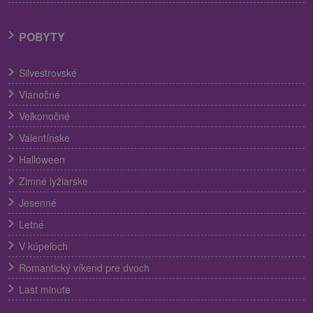
POBYTY
Silvestrovské
Vianočné
Veľkonočné
Valentínske
Halloween
Zimné lyžiarske
Jesenné
Letné
V kúpeľoch
Romantický víkend pre dvoch
Last minute