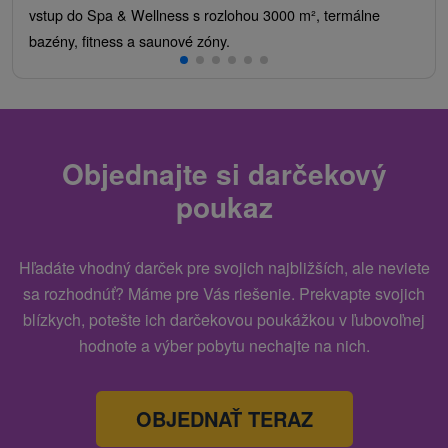
vstup do Spa & Wellness s rozlohou 3000 m², termálne
bazény, fitness a saunové zóny.
Objednajte si darčekový
poukaz
Hľadáte vhodný darček pre svojich najbližších, ale neviete
sa rozhodnúť? Máme pre Vás riešenie. Prekvapte svojich
blízkych, potešte ich darčekovou poukážkou v ľubovoľnej
hodnote a výber pobytu nechajte na nich.
OBJEDNAŤ TERAZ