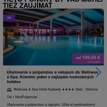
TIEŽ ZAUJÍMAŤ
TIP
109,50
€
od
/noc/osoba
Ubytovanie s polpenziou a vstupom do Wellness
a Spa: Klientmi jeden z najlepšie hodnotených
hotelov
Wellness & Spa Hotel Kaskady
★
★
★
★
Sliač - Sielnica
Od 1 Noci
Polpenzia
Ubytovanie s polpenziou a nápojmi. Užite si neobmedzený