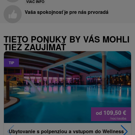
VIAC INFO
Vaša spokojnosť je pre nás prvoradá
TIETO PONUKY BY VÁS MOHLI
TIEŽ ZAUJÍMAŤ
TIP
109,50
€
od
/noc/osoba
Ubytovanie s polpenziou a vstupom do Wellness