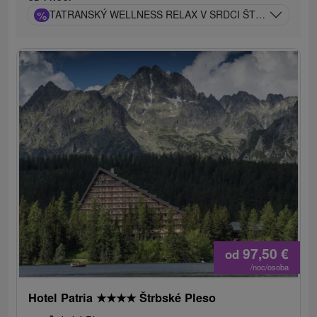
%
TATRANSKÝ WELLNESS RELAX V SRDCI ŠTRBSKÉHO PL
97,50
€
od
/noc/osoba
Hotel Patria
★
★
★
★
Štrbské Pleso