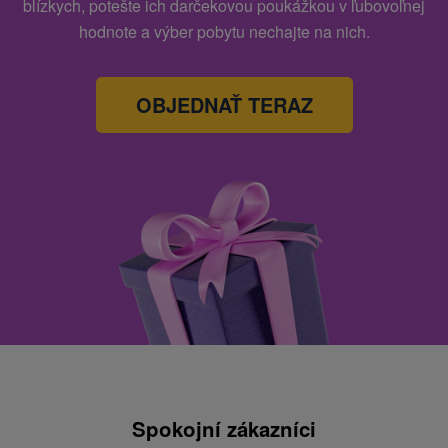
blízkych, potešte ich darčekovou poukážkou v ľubovoľnej
hodnote a výber pobytu nechajte na nich.
OBJEDNAŤ TERAZ
Spokojní zákazníci