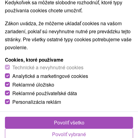
Kedykoľvek sa môžete slobodne rozhodnúť, ktoré typy
používania cookies chcete umožniť.
Zákon uvádza, že môžeme ukladať cookies na vašom
TOP - NAJPREDÁVANEJŠIE
NAJLACNEJŠI
VŠETKY
zariadení, pokiaľ sú nevyhnutne nutné pre prevádzku tejto
stránky. Pre všetky ostatné typy cookies potrebujeme vaše
povolenie.
Cookies, ktoré používame
Technické a nevyhnutné cookies
Analytické a marketingové cookies
Reklamné úložisko
Reklamné používateľské dáta
Personalizácia reklám
Povoliť všetko
70,-
€
od
Povoliť vybrané
/noc/osoba