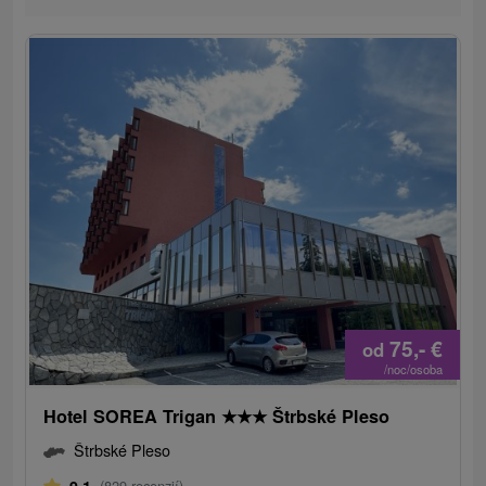
75,-
€
od
/noc/osoba
Hotel SOREA Trigan
★
★
★
Štrbské Pleso
Štrbské Pleso
9,1
(829 recenzií)