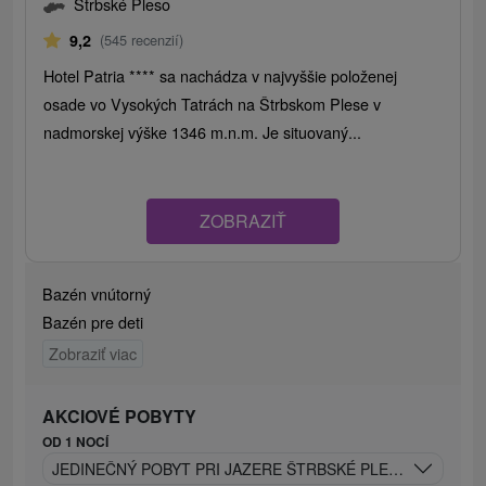
Štrbské Pleso
9,2
(545 recenzií)
Hotel Patria **** sa nachádza v najvyššie položenej
osade vo Vysokých Tatrách na Štrbskom Plese v
nadmorskej výške 1346 m.n.m. Je situovaný...
ZOBRAZIŤ
Bazén vnútorný
Bazén pre deti
Zobraziť viac
AKCIOVÉ POBYTY
OD 1 NOCÍ
JEDINEČNÝ POBYT PRI JAZERE ŠTRBSKÉ PLESO: RELAX A