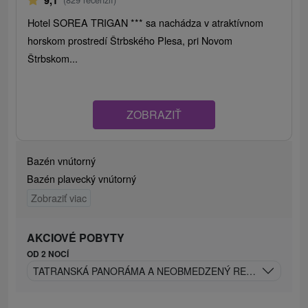
Hotel SOREA TRIGAN *** sa nachádza v atraktívnom
horskom prostredí Štrbského Plesa, pri Novom
Štrbskom...
ZOBRAZIŤ
Bazén vnútorný
Bazén plavecký vnútorný
Zobraziť viac
AKCIOVÉ POBYTY
OD 2 NOCÍ
TATRANSKÁ PANORÁMA A NEOBMEDZENÝ RELAX NA ŠTR