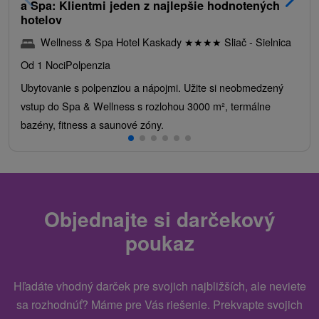
a Spa: Klientmi jeden z najlepšie hodnotených
hotelov
Wellness & Spa Hotel Kaskady
★
★
★
★
Sliač - Sielnica
Od 1 Noci
Polpenzia
Ubytovanie s polpenziou a nápojmi. Užite si neobmedzený
vstup do Spa & Wellness s rozlohou 3000 m², termálne
bazény, fitness a saunové zóny.
Objednajte si darčekový
poukaz
Hľadáte vhodný darček pre svojich najbližších, ale neviete
sa rozhodnúť? Máme pre Vás riešenie. Prekvapte svojich