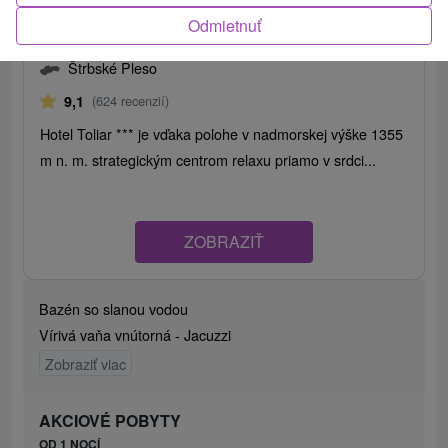
Odmietnuť
Hotel Toliar
★
★
★
Štrbské Pleso
Štrbské Pleso
9,1
(624 recenzií)
Hotel Toliar *** je vďaka polohe v nadmorskej výške 1355
m n. m. strategickým centrom relaxu priamo v srdci...
ZOBRAZIŤ
Bazén so slanou vodou
Vírivá vaňa vnútorná - Jacuzzi
Zobraziť viac
AKCIOVÉ POBYTY
OD 1 NOCÍ