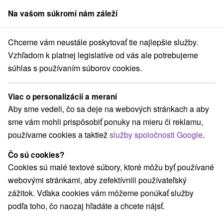
Na vašom súkromí nám záleží
člen skupiny
Sorger
Chceme vám neustále poskytovať tie najlepšie služby.
lness hotely
Východné Slovensko
Prešovský kraj
Štrbské Pleso
Vzhľadom k platnej legislatíve od vás ale potrebujeme
súhlas s používaním súborov cookies.
Wellness hotely na Štrbskom Plese
Viac o personalizácii a meraní
Kategórie
Aby sme vedeli, čo sa deje na webových stránkach a aby
sme vám mohli prispôsobiť ponuky na mieru či reklamu,
Všetky kategórie
Hotely
Hotely s bazénom
(5)
(3)
používame cookies a taktiež
služby spoločnosti Google
.
Wellness hotely
(3)
Hotely na Slovensku pre rodiny s deťmi
(2)
Čo sú cookies?
Cookies sú malé textové súbory, ktoré môžu byť používané
webovými stránkami, aby zefektívnili používateľský
Vyberte lokalitu alebo termín
zážitok. Vďaka cookies vám môžeme ponúkať služby
podľa toho, čo naozaj hľadáte a chcete nájsť.
Najpredávanejšie