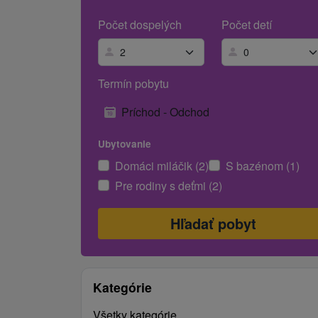
Počet dospelých
Počet detí
Termín pobytu
Príchod - Odchod
Ubytovanie
Domáci miláčik (2)
S bazénom (1)
Pre rodiny s deťmi (2)
Kategórie
Všetky kategórie