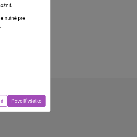
ožniť.
e nutné pre
.
né
Povoliť všetko