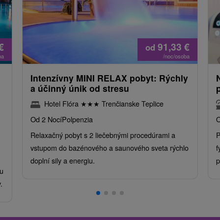
€
91,33
€
od
ba
/noc/osoba
Intenzívny MINI RELAX pobyt: Rýchly
a účinný únik od stresu
Hotel Flóra
★
★
★
Trenčianske Teplice
Od 2 Nocí
Polpenzia
O
Relaxačný pobyt s 2 liečebnými procedúrami a
P
vstupom do bazénového a saunového sveta rýchlo
f
doplní sily a energiu.
p
u
.