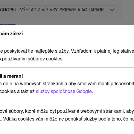
CHOPKU: VÝHĽAD Z VÍRIVKY, SKIPASY A AQUAPARKY V CENE POB
Rezort Masarykov dvor
★
★
★
Vígľaš
nám záleží
Vígľaš
poskytovať tie najlepšie služby. Vzhľadom k platnej legislatíve
s používaním súborov cookies.
9,3
(12 recenzií)
Moderný trojhviezdičkový penzión Masarykov dvor
ii a meraní
sa nachádza v Podpoľaní, na okraji malebnej obce
a deje na webových stránkach a aby sme vám mohli prispôsobiť
Vígľaš, a je súčasťou jazdeckého...
cookies a taktiež
služby spoločnosti Google
.
,50
€
ZOBRAZIŤ
ové súbory, ktoré môžu byť používané webovými stránkami, aby z
oc/osoba
k. Vďaka cookies vám môžeme ponúkať služby podľa toho, čo na