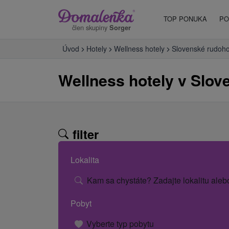
TOP PONUKA
PO
člen skupiny
Sorger
Úvod
Hotely
Wellness hotely
Slovenské rudoho
Wellness hotely v Slo
filter
Lokalita
Kam sa chystáte? Zadajte lokalitu aleb
Pobyt
Vyberte typ pobytu