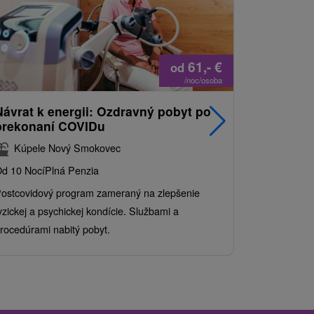
61,-
€
od
/noc/osoba
Návrat k energii: Ozdravný pobyt po
Najpredá
prekonaní COVIDu
pobyt s
balíkom 
Kúpele Nový Smokovec
Grand 
d 10 Nocí
Plná Penzia
Od 2 Nocí
Al
ostcovidový program zameraný na zlepšenie
Užite si pes
yzickej a psychickej kondície. Službami a
kde sa skvel
rocedúrami nabitý pobyt.
služby pre c