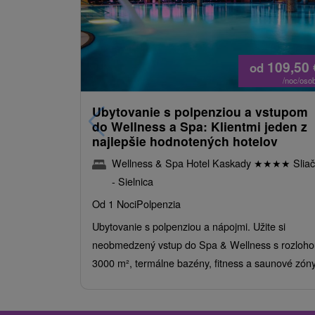
109,50
od
/noc/oso
Ubytovanie s polpenziou a vstupom
do Wellness a Spa: Klientmi jeden z
najlepšie hodnotených hotelov
Wellness & Spa Hotel Kaskady
★
★
★
★
Sliač
- Sielnica
Od 1 Noci
Polpenzia
Ubytovanie s polpenziou a nápojmi. Užite si
neobmedzený vstup do Spa & Wellness s rozloho
3000 m², termálne bazény, fitness a saunové zóny