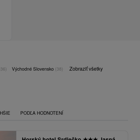
Zobraziť všetky
(36)
Východné Slovensko
(38)
HŠIE
PODĽA HODNOTENÍ
Horský hotel Srdiečko
★
★
★
Jasná