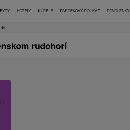
BYTY
HOTELY
KÚPELE
DARČEKOVÝ POUKAZ
DOVOLENKY 
rie
venskom rudohorí
o názov hotela.