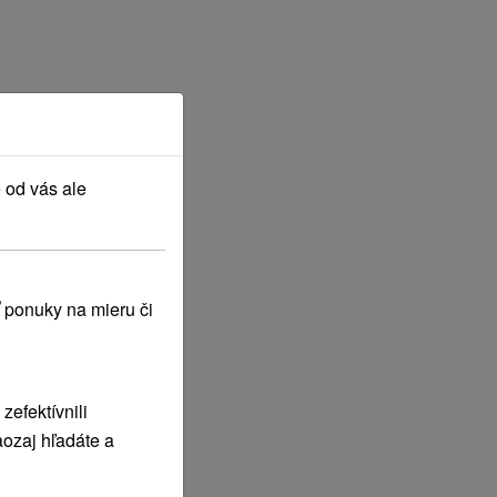
YTU
 od vás ale
 ponuky na mieru či
efektívnili
ozaj hľadáte a