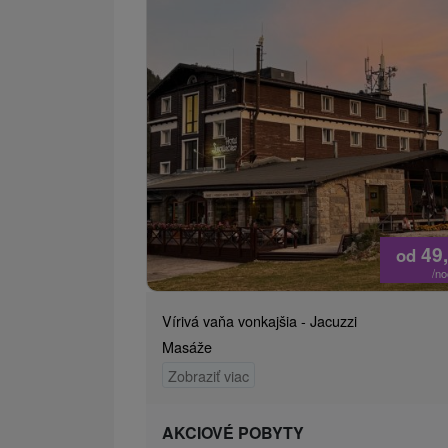
49
od
/n
Vírivá vaňa vonkajšia - Jacuzzi
Masáže
Zobraziť viac
AKCIOVÉ POBYTY