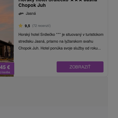
Chopok Juh
Jasná
9,5
(72 recenzií)
Horský hotel Srdiečko *** je situovaný v turistickom
stredisku Jasná, priamo na lyžiarskom svahu
Chopok Juh. Hotel ponúka svoje služby od roku...
,45
€
ZOBRAZIŤ
oc/osoba