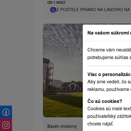
OD 1 NOCÍ
%
Z POSTELE PRIAMO NA LANOVKU NA 
Na vašom súkromí 
Chceme vám neustále 
potrebujeme súhlas 
Viac o personalizác
Aby sme vedeli, čo s
reklamu, používame 
Čo sú cookies?
64
od
Cookies sú malé text
/n
používateľský zážito
chcete nájsť.
Bazén vnútorný