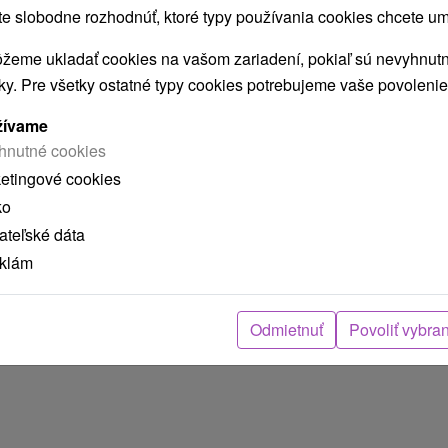
 slobodne rozhodnúť, ktoré typy používania cookies chcete um
žeme ukladať cookies na vašom zariadení, pokiaľ sú nevyhnutn
nky. Pre všetky ostatné typy cookies potrebujeme vaše povolenie
žívame
OSTREDÍ PODPOĽANIA S VÝBORNÝM HODNOTENÍM
hnutné cookies
ketingové cookies
ko
teľské dáta
eklám
Odmietnuť
Povoliť vybra