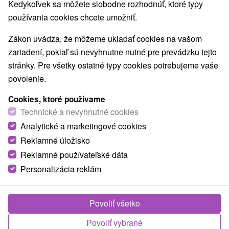
Kedykoľvek sa môžete slobodne rozhodnúť, ktoré typy
používania cookies chcete umožniť.
Zákon uvádza, že môžeme ukladať cookies na vašom
zariadení, pokiaľ sú nevyhnutne nutné pre prevádzku tejto
stránky. Pre všetky ostatné typy cookies potrebujeme vaše
povolenie.
Cookies, ktoré používame
Technické a nevyhnutné cookies
Analytické a marketingové cookies
Reklamné úložisko
Reklamné používateľské dáta
Personalizácia reklám
Ubytovňa Karpatia Šaštín - Stráže
Šaštín - Stráže
Povoliť všetko
Dvojposchodová ubytovňa s recepciou v blízkosti lesa na
Povoliť vybrané