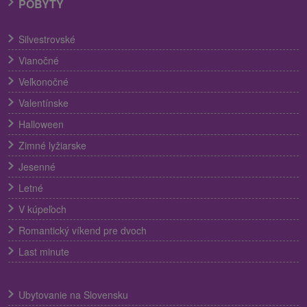
POBYTY
Silvestrovské
Vianočné
Veľkonočné
Valentínske
Halloween
Zimné lyžiarske
Jesenné
Letné
V kúpeľoch
Romantický víkend pre dvoch
Last minute
Ubytovanie na Slovensku