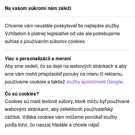
Na vašom súkromí nám záleží
člen skupiny
Sorger
Chceme vám neustále poskytovať tie najlepšie služby.
Ubytovne
Západné Slovensko
Trnavský kraj
Šaštín - Stráže
Vzhľadom k platnej legislatíve od vás ale potrebujeme
súhlas s používaním súborov cookies.
Ubytovne v Šaštíne - Stráži
Viac o personalizácii a meraní
Kategórie
Aby sme vedeli, čo sa deje na webových stránkach a aby
sme vám mohli prispôsobiť ponuky na mieru či reklamu,
Všetky kategórie
Apartmány
Chaty na prenájom
(1)
(3)
používame cookies a taktiež
služby spoločnosti Google
.
Penzióny
Ubytovne
(1)
(2)
Čo sú cookies?
Cookies sú malé textové súbory, ktoré môžu byť používané
Vyberte lokalitu alebo termín
webovými stránkami, aby zefektívnili používateľský
zážitok. Vďaka cookies vám môžeme ponúkať služby
NAJLACNEJŠIE
NAJDRAHŠIE
PODĽA 
VŠETKY
podľa toho, čo naozaj hľadáte a chcete nájsť.