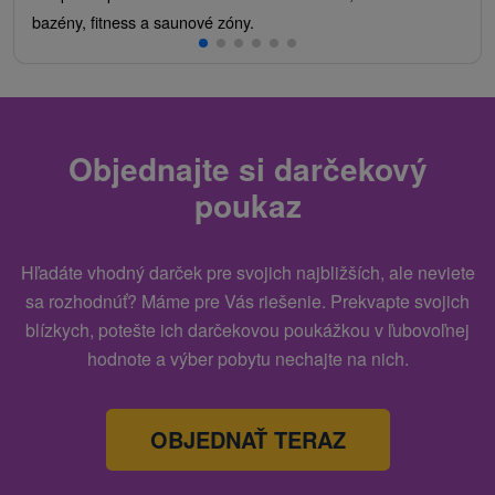
bazény, fitness a saunové zóny.
Objednajte si darčekový
poukaz
Hľadáte vhodný darček pre svojich najbližších, ale neviete
sa rozhodnúť? Máme pre Vás riešenie. Prekvapte svojich
blízkych, potešte ich darčekovou poukážkou v ľubovoľnej
hodnote a výber pobytu nechajte na nich.
OBJEDNAŤ TERAZ