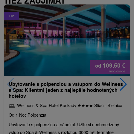
TIEŽ ZAUJÍMAŤ
TIP
109,50
€
od
/noc/osoba
Ubytovanie s polpenziou a vstupom do Wellness
a Spa: Klientmi jeden z najlepšie hodnotených
hotelov
Wellness & Spa Hotel Kaskady
★
★
★
★
Sliač - Sielnica
Od 1 Noci
Polpenzia
Ubytovanie s polpenziou a nápojmi. Užite si neobmedzený
vstup do Spa & Wellness s rozlohou 3000 m², termálne