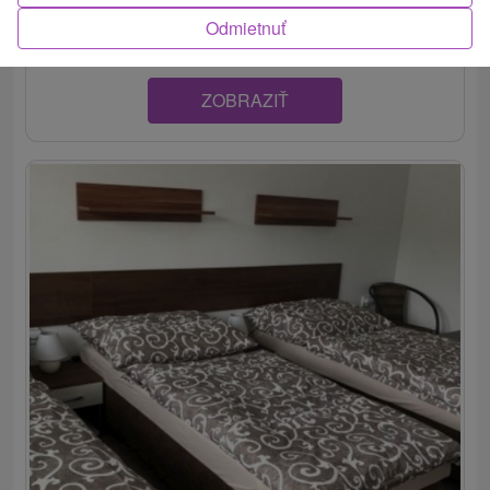
okraji mesta v obci Šaštín-Stráže, ktorá...
Odmietnuť
ZOBRAZIŤ