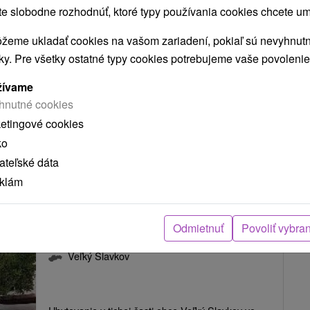
Apartmány Village Veľký Slavkov
 slobodne rozhodnúť, ktoré typy používania cookies chcete um
Veľký Slavkov
žeme ukladať cookies na vašom zariadení, pokiaľ sú nevyhnutn
nky. Pre všetky ostatné typy cookies potrebujeme vaše povolenie
Ubytovanie vo Vysokých Tatrách, v obci Veľký
žívame
Slavkov. Disponuje 4 izbami a 4 apartmánmi.
hnutné cookies
Každá z izieb má...
ketingové cookies
ko
teľské dáta
ZOBRAZIŤ
eklám
Odmietnuť
Povoliť vybra
Ubytovanie Zumrík Veľký Slavkov
Veľký Slavkov