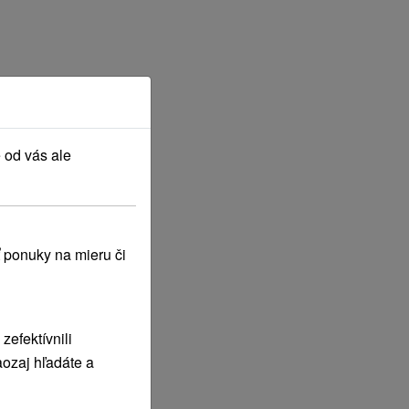
 od vás ale
 ponuky na mieru či
efektívnili
ozaj hľadáte a