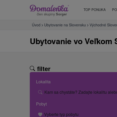
TOP PONUKA
PO
člen skupiny
Sorger
Úvod
Ubytovanie na Slovensku
Východné Slove
Ubytovanie vo Veľkom 
filter
Lokalita
Kam sa chystáte? Zadajte lokalitu aleb
Pobyt
Vyberte typ pobytu