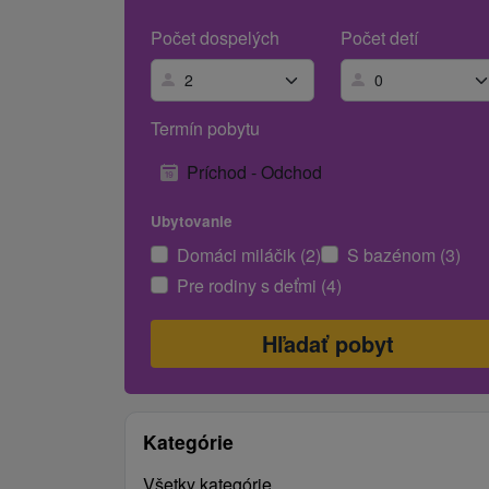
Počet dospelých
Počet detí
Termín pobytu
Príchod - Odchod
Ubytovanie
Domáci miláčik (2)
S bazénom (3)
Pre rodiny s deťmi (4)
Kategórie
Všetky kategórie