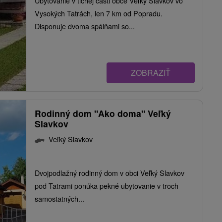
Ubytovanie v tichej časti obce Veľký Slavkov vo
Vysokých Tatrách, len 7 km od Popradu.
Disponuje dvoma spálňami so...
ZOBRAZIŤ
Rodinný dom "Ako doma" Veľký
Slavkov
Veľký Slavkov
Dvojpodlažný rodinný dom v obci Veľký Slavkov
pod Tatrami ponúka pekné ubytovanie v troch
samostatných...