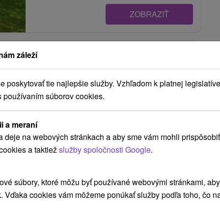
ZOBRAZIŤ
Privát u Damiána Veľký Slavkov
nám záleží
Veľký Slavkov
poskytovať tie najlepšie služby. Vzhľadom k platnej legislatíve
s používaním súborov cookies.
Privát v podtatranskej obci Veľký Slavkov s
krásnym výhľadom na panorámu Vysokých Tatier
ii a meraní
ponúka...
a deje na webových stránkach a aby sme vám mohli prispôsobiť
cookies a taktiež
služby spoločnosti Google
.
ZOBRAZIŤ
ové súbory, ktoré môžu byť používané webovými stránkami, aby z
k. Vďaka cookies vám môžeme ponúkať služby podľa toho, čo na