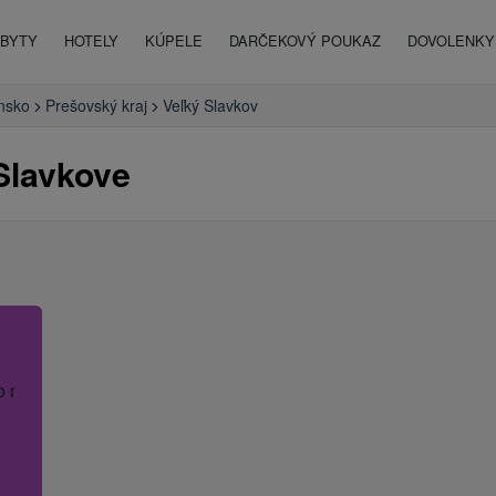
BYTY
HOTELY
KÚPELE
DARČEKOVÝ POUKAZ
DOVOLENKY 
nsko
Prešovský kraj
Veľký Slavkov
Slavkove
o názov hotela.