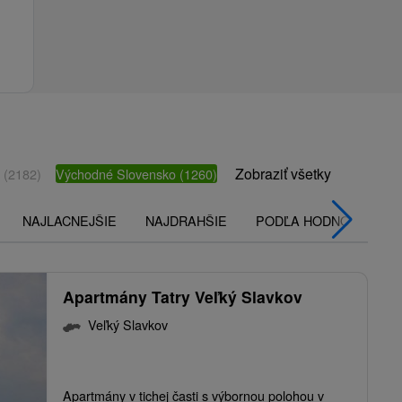
Zobraziť všetky
o
(2182)
Východné Slovensko
(1260)
NAJLACNEJŠIE
NAJDRAHŠIE
PODĽA HODNOTENÍ
Apartmány Tatry Veľký Slavkov
Veľký Slavkov
Apartmány v tichej časti s výbornou polohou v