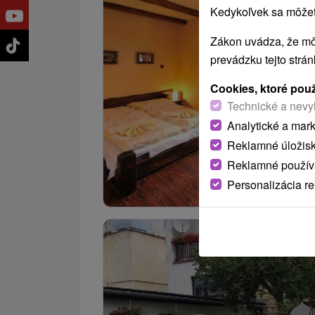
Kedykoľvek sa môžete
Zákon uvádza, že mô
prevádzku tejto strá
Cookies, ktoré pou
Technické a nevy
Analytické a mar
Reklamné úložis
Reklamné používa
Personalizácia r