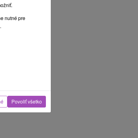
ožniť.
e nutné pre
.
né
Povoliť všetko