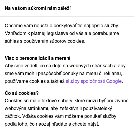
Na vašom súkromí nám záleží
člen skupiny
Sorger
Chceme vám neustále poskytovať tie najlepšie služby.
e na Slovensku
Východné Slovensko
Prešovský kraj
Veľký Šariš
Vzhľadom k platnej legislatíve od vás ale potrebujeme
súhlas s používaním súborov cookies.
Ubytovanie vo Veľkom Šariši
Viac o personalizácii a meraní
Kategórie
Aby sme vedeli, čo sa deje na webových stránkach a aby
sme vám mohli prispôsobiť ponuky na mieru či reklamu,
Všetky kategórie
Penzióny
Ubytovne
(1)
(1)
používame cookies a taktiež
služby spoločnosti Google
.
Čo sú cookies?
Vyberte lokalitu alebo termín
Cookies sú malé textové súbory, ktoré môžu byť používané
webovými stránkami, aby zefektívnili používateľský
NAJLACNEJŠIE
NAJDRAHŠIE
PODĽA 
VŠETKY
zážitok. Vďaka cookies vám môžeme ponúkať služby
podľa toho, čo naozaj hľadáte a chcete nájsť.