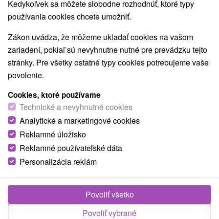
Kedykoľvek sa môžete slobodne rozhodnúť, ktoré typy
používania cookies chcete umožniť.
Zákon uvádza, že môžeme ukladať cookies na vašom
zariadení, pokiaľ sú nevyhnutne nutné pre prevádzku tejto
stránky. Pre všetky ostatné typy cookies potrebujeme vaše
povolenie.
Cookies, ktoré používame
Technické a nevyhnutné cookies
Analytické a marketingové cookies
Reklamné úložisko
Reklamné používateľské dáta
Personalizácia reklám
Ubytovňa Fezanova Veľký Šariš
Veľký Šariš
Povoliť všetko
Ubytovňa v meste Veľký Šariš návštevníkom celoročne
ponúka komfortné a...
Povoliť vybrané