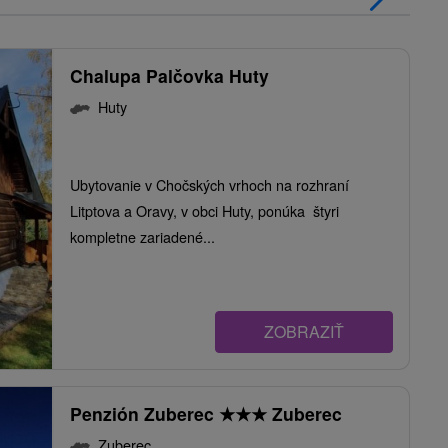
Chalupa Palčovka Huty
Huty
Ubytovanie v Chočských vrhoch na rozhraní
Litptova a Oravy, v obci Huty, ponúka štyri
kompletne zariadené...
ZOBRAZIŤ
Penzión Zuberec
★
★
★
Zuberec
Zuberec