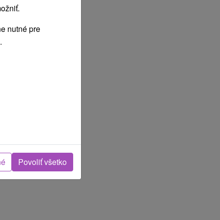
ožniť.
e nutné pre
.
né
Povoliť všetko