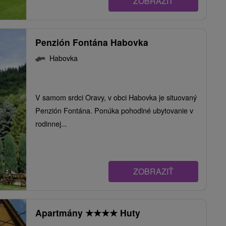
ZOBRAZIŤ
Penzión Fontána Habovka
Habovka
V samom srdci Oravy, v obci Habovka je situovaný
Penzión Fontána. Ponúka pohodlné ubytovanie v
rodinnej...
ZOBRAZIŤ
Apartmány
★
★
★
★
Huty