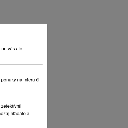
 od vás ale
 ponuky na mieru či
efektívnili
ozaj hľadáte a