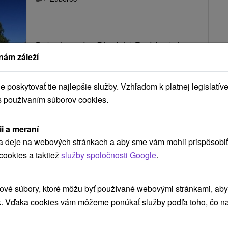
Rodinný penzión v Západných Tatrách, v krásnej
nám záleží
malebnej obci pod Roháčmi, v Zuberci, ponúka...
poskytovať tie najlepšie služby. Vzhľadom k platnej legislatíve
s používaním súborov cookies.
ZOBRAZIŤ
ii a meraní
a deje na webových stránkach a aby sme vám mohli prispôsobiť
Chata Mores Habovka
cookies a taktiež
služby spoločnosti Google
.
Habovka
ové súbory, ktoré môžu byť používané webovými stránkami, aby z
k. Vďaka cookies vám môžeme ponúkať služby podľa toho, čo na
Chata Mores je situovaná v tichom prostredí na
okraji obce Habovka, ktorá sa nachádza v