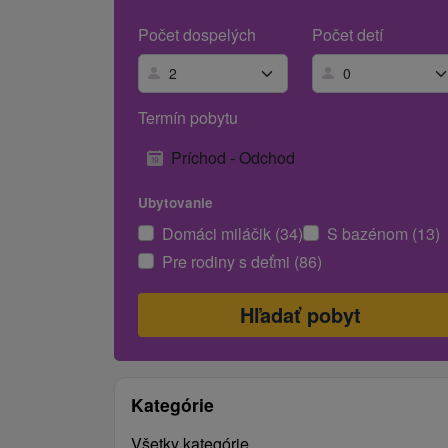
Počet dospelých
Počet detí
Termín pobytu
Príchod - Odchod
Ubytovanie
Domáci miláčik (34)
S bazénom (13)
Pre rodiny s deťmi (86)
Kategórie
Všetky kategórie