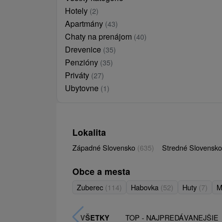
Hotely
(2)
Apartmány
(43)
Chaty na prenájom
(40)
Drevenice
(35)
Penzióny
(35)
Priváty
(27)
Ubytovne
(1)
Lokalita
Západné Slovensko
(635)
Stredné Slovensk
Obce a mesta
Zuberec
(114)
Habovka
(52)
Huty
(7)
M
TOP - NAJPREDÁVANEJŠIE
VŠETKY