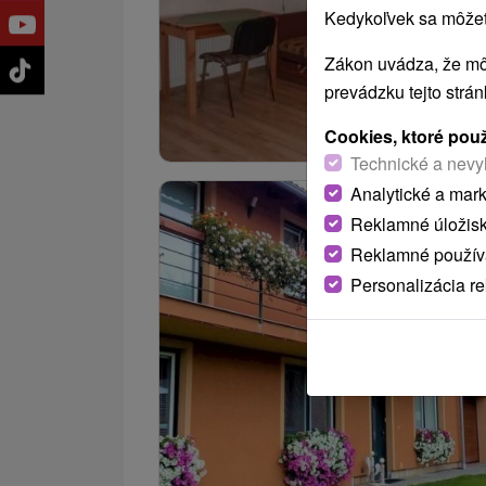
Kedykoľvek sa môžete
Zákon uvádza, že mô
prevádzku tejto strá
Cookies, ktoré pou
Technické a nevy
Analytické a mar
Reklamné úložis
Reklamné používa
Personalizácia r