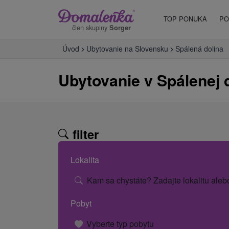
TOP PONUKA
PO
člen skupiny
Sorger
Úvod
Ubytovanie na Slovensku
Spálená dolina
Ubytovanie v Spálenej 
filter
Lokalita
Kam sa chystáte? Zadajte lokalitu aleb
Pobyt
Vyberte typ pobytu