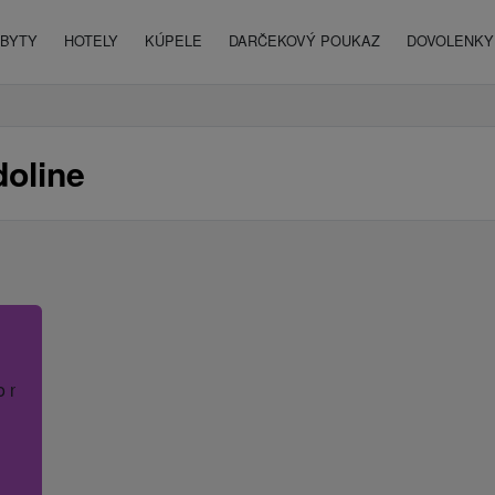
BYTY
HOTELY
KÚPELE
DARČEKOVÝ POUKAZ
DOVOLENKY 
doline
o názov hotela.