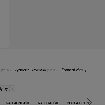
Zobraziť všetky
o
(2182)
Východné Slovensko
(1261)
lynky
(1)
NAJLACNEJŠIE
NAJDRAHŠIE
PODĽA HODNOTENÍ