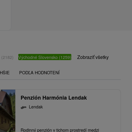
Zobraziť všetky
o
(2182)
Východné Slovensko
(1259)
HŠIE
PODĽA HODNOTENÍ
Penzión Harmónia Lendak
Lendak
Rodinný penzión v tichom prostredí medzi