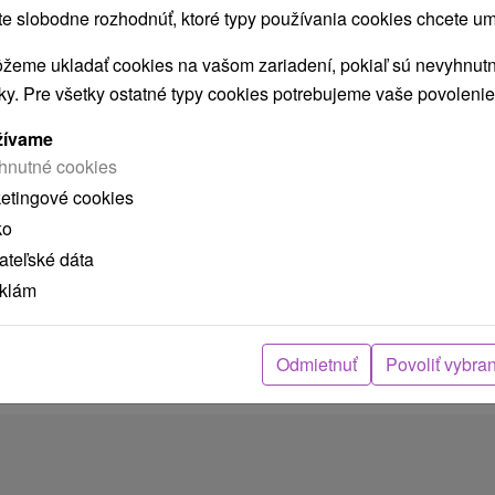
Apartmán v obci Lendak
 slobodne rozhodnúť, ktoré typy používania cookies chcete um
Lendak
žeme ukladať cookies na vašom zariadení, pokiaľ sú nevyhnutn
nky. Pre všetky ostatné typy cookies potrebujeme vaše povolenie
Moderne zariadené ubytovanie len niekoľko km od
žívame
centra Vysokých Tatier, v obci Lendak. Disponuje
hnutné cookies
dvoma spálňami,...
ketingové cookies
ko
teľské dáta
ZOBRAZIŤ
eklám
Odmietnuť
Povoliť vybra