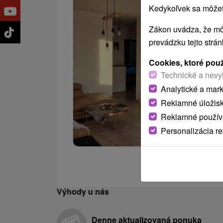
Kedykoľvek sa môžete
Zákon uvádza, že mô
prevádzku tejto strá
Cookies, ktoré pou
Technické a nevy
Analytické a mar
Reklamné úložis
Reklamné používa
Personalizácia r
Výhody u nás
Denne aktualizovaná ponuka