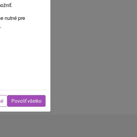
ožniť.
e nutné pre
.
né
Povoliť všetko