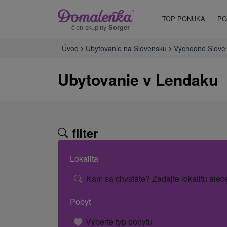
TOP PONUKA
PO
člen skupiny
Sorger
Úvod
Ubytovanie na Slovensku
Východné Slove
Ubytovanie v Lendaku
filter
Lokalita
Kam sa chystáte? Zadajte lokalitu aleb
Pobyt
Vyberte typ pobytu