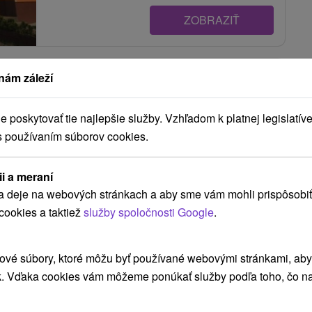
ZOBRAZIŤ
Apartmán Grich Lendak
nám záleží
Lendak
poskytovať tie najlepšie služby. Vzhľadom k platnej legislatíve
s používaním súborov cookies.
Ubytovanie v podkroví rodinného domu, v
podtatranskej obci Lendak, so samostatným
ii a meraní
vchodom. K dispozícii sú tri...
a deje na webových stránkach a aby sme vám mohli prispôsobiť
cookies a taktiež
služby spoločnosti Google
.
ZOBRAZIŤ
ové súbory, ktoré môžu byť používané webovými stránkami, aby z
k. Vďaka cookies vám môžeme ponúkať služby podľa toho, čo na