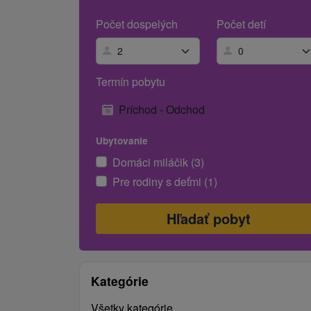
Počet dospelých
Počet detí
Termín pobytu
Príchod - Odchod
Ubytovanie
Domáci miláčik (3)
Pre rodiny s deťmi (1)
Kategórie
Všetky kategórie