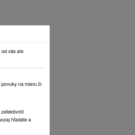
 od vás ale
 ponuky na mieru či
efektívnili
ozaj hľadáte a