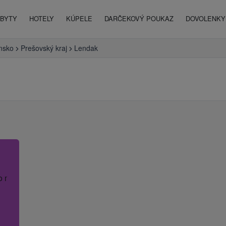
BYTY
HOTELY
KÚPELE
DARČEKOVÝ POUKAZ
DOVOLENKY 
nsko
Prešovský kraj
Lendak
o názov hotela.