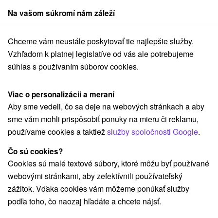
Na vašom súkromí nám záleží
člen skupiny
Sorger
Chceme vám neustále poskytovať tie najlepšie služby.
vensku
Stredné Slovensko
Banskobystrický kraj
Dolná Strehová
Vzhľadom k platnej legislatíve od vás ale potrebujeme
súhlas s používaním súborov cookies.
Ubytovanie v Dolnej Strehovej
Viac o personalizácii a meraní
Kategórie
Aby sme vedeli, čo sa deje na webových stránkach a aby
sme vám mohli prispôsobiť ponuky na mieru či reklamu,
Všetky kategórie
Chaty na prenájom
Drevenice
(4)
(3)
používame cookies a taktiež
služby spoločnosti Google
.
Čo sú cookies?
Vyberte lokalitu alebo termín
Cookies sú malé textové súbory, ktoré môžu byť používané
webovými stránkami, aby zefektívnili používateľský
TOP - NAJPREDÁVANEJŠIE
NAJLACNEJŠI
VŠETKY
zážitok. Vďaka cookies vám môžeme ponúkať služby
podľa toho, čo naozaj hľadáte a chcete nájsť.