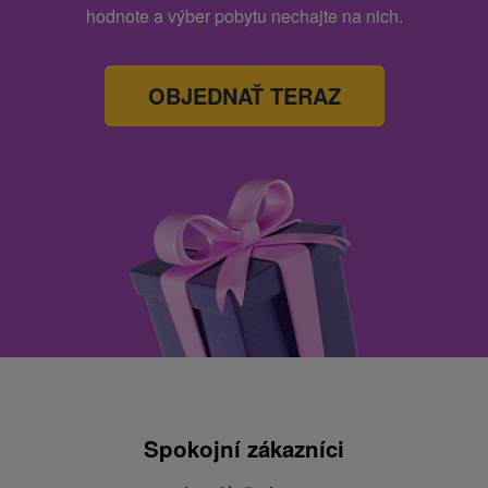
hodnote a výber pobytu nechajte na nich.
OBJEDNAŤ TERAZ
Spokojní zákazníci