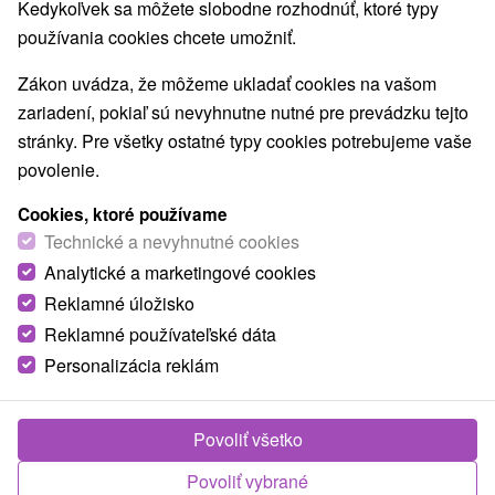
Kedykoľvek sa môžete slobodne rozhodnúť, ktoré typy
používania cookies chcete umožniť.
Zákon uvádza, že môžeme ukladať cookies na vašom
zariadení, pokiaľ sú nevyhnutne nutné pre prevádzku tejto
stránky. Pre všetky ostatné typy cookies potrebujeme vaše
povolenie.
Cookies, ktoré používame
Technické a nevyhnutné cookies
Analytické a marketingové cookies
Reklamné úložisko
Reklamné používateľské dáta
Personalizácia reklám
Chata Maťko Kupko Dolná Strehová
Dolná Strehová
Povoliť všetko
Chatka v severnej časti Ipeľskej kotliny na juhu
Slovenska, v bezprostrednej blízkosti termálneho
Povoliť vybrané