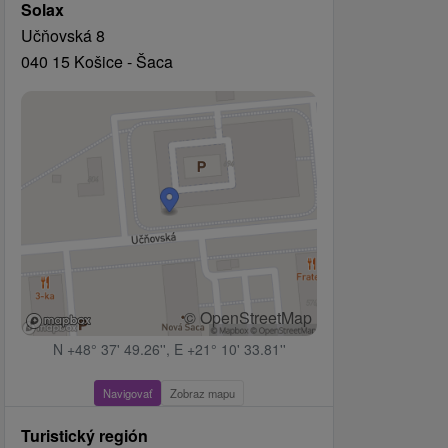
Solax
Učňovská 8
040 15 Košice - Šaca
© OpenStreetMap
N +48° 37' 49.26'', E +21° 10' 33.81''
Navigovať
Zobraz mapu
Turistický región