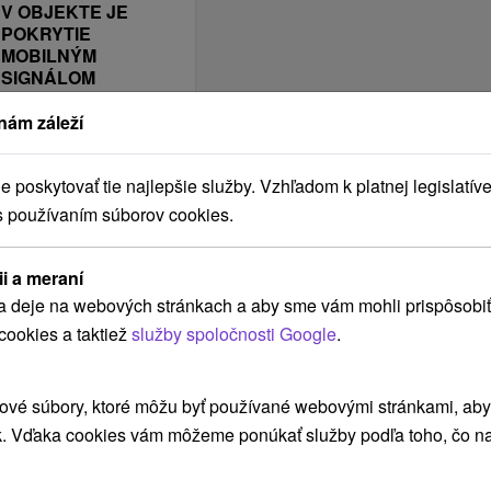
E
V OBJEKTE JE
POKRYTIE
MOBILNÝM
SIGNÁLOM
Telekom
nám záleží
Y
Orange
O2
poskytovať tie najlepšie služby. Vzhľadom k platnej legislatíve
4ka
s používaním súborov cookies.
UBYTOVANIE JE
VHODNÉ NA
ii a meraní
Školenia a semináre
a deje na webových stránkach a aby sme vám mohli prispôsobiť
Na zimnú dovolenku
cookies a taktiež
služby spoločnosti Google
.
Krátkodobé
ubytovanie
ové súbory, ktoré môžu byť používané webovými stránkami, aby z
Aktívna dovolenka
k. Vďaka cookies vám môžeme ponúkať služby podľa toho, čo na
Víkendové pobyty
Na jarné prázdniny