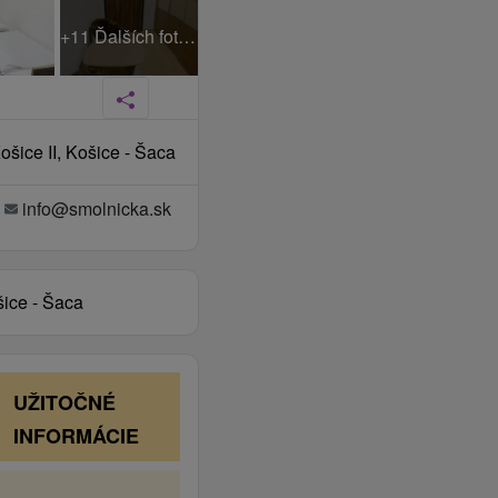
+11 Ďalších fotiek
šice II, Košice - Šaca
info@smolnicka.sk
šice - Šaca
UŽITOČNÉ
INFORMÁCIE