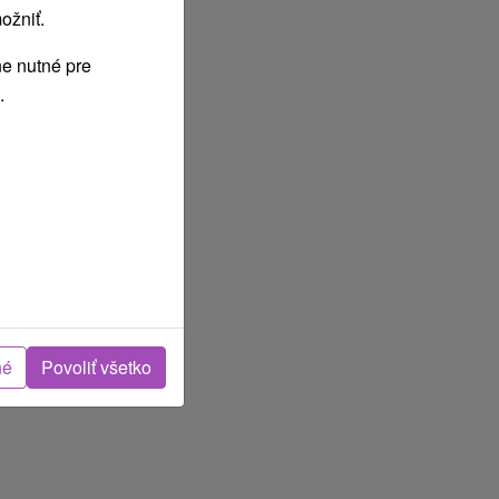
ožniť.
e nutné pre
.
né
Povoliť všetko