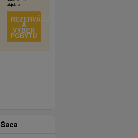
objekte
REZERVÁCIA
A
VÝBER
POBYTU
 Šaca