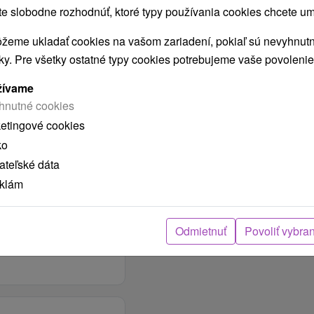
 slobodne rozhodnúť, ktoré typy používania cookies chcete um
POLOHA OBJEKTU
V obci / v meste
žeme ukladať cookies na vašom zariadení, pokiaľ sú nevyhnutn
nky. Pre všetky ostatné typy cookies potrebujeme vaše povolenie
SPRESNENIE
POLOHY OBJEKTU
žívame
V centre mesta
hnutné cookies
ketingové cookies
ko
teľské dáta
eklám
Odmietnuť
Povoliť vybra