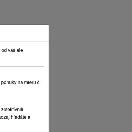
 od vás ale
 ponuky na mieru či
efektívnili
ozaj hľadáte a