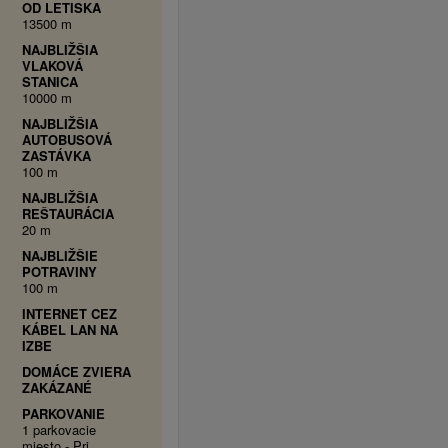
OD LETISKA
13500 m
NAJBLIŽŠIA
VLAKOVÁ
STANICA
10000 m
NAJBLIŽŠIA
AUTOBUSOVÁ
ZASTÁVKA
100 m
NAJBLIŽŠIA
REŠTAURÁCIA
20 m
NAJBLIŽŠIE
POTRAVINY
100 m
INTERNET CEZ
KÁBEL LAN NA
IZBE
DOMÁCE ZVIERA
ZAKÁZANÉ
PARKOVANIE
1 parkovacie
miesto - Pri