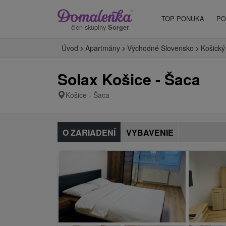
TOP PONUKA
PO
člen skupiny
Sorger
Úvod
Apartmány
Východné Slovensko
Košický 
Solax Košice - Šaca
Košice - Šaca
O ZARIADENÍ
VYBAVENIE