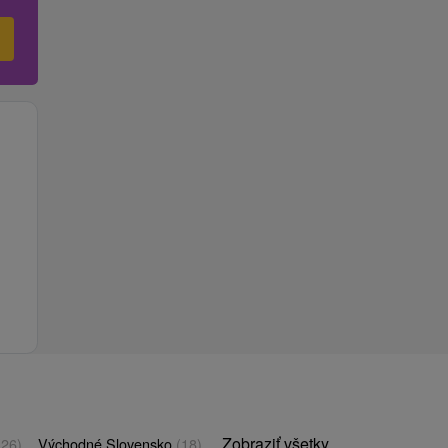
Zobraziť všetky
(26)
Východné Slovensko
(18)