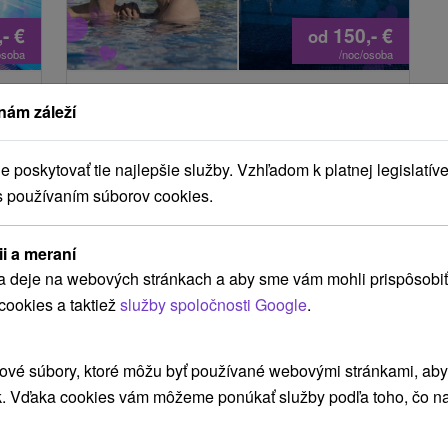
,-
€
150,-
€
od
osoba
/noc/osoba
í –
Spa Relax Basic pobyt: Relax a
nám záleží
liečivá starostlivosť v jednom
Kúpele Rajecké Teplice: zľava vo výške 20
poskytovať tie najlepšie služby. Vzhľadom k platnej legislatíve
% na vybrané pobyty do 31.08.2026
s používaním súborov cookies.
Rajecké Teplice
Od 2 Nocí
Polpenzia
9,5
(422 recenzií)
do
ii a meraní
budú
Užite si pobyt s liečivou termálnou vodou,
a deje na webových stránkach a aby sme vám mohli prispôsobiť
masážami a vstupom do wellness sveta – návrat
cookies a taktiež
služby spoločnosti Google
.
k zdraviu v jeho najpríjemnejšej podobe.
ové súbory, ktoré môžu byť používané webovými stránkami, aby z
k. Vďaka cookies vám môžeme ponúkať služby podľa toho, čo na