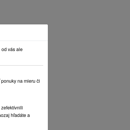
 od vás ale
 ponuky na mieru či
efektívnili
ozaj hľadáte a