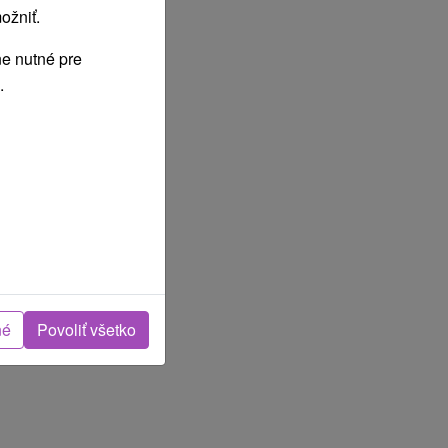
ožniť.
e nutné pre
.
né
Povoliť všetko