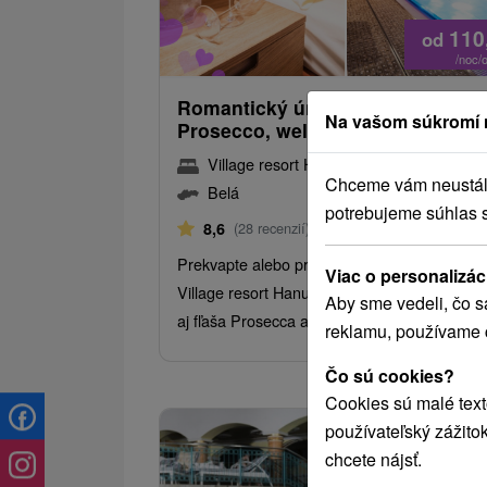
110
od
/noc/
Romantický únik od všedných dn
Na vašom súkromí 
Prosecco, wellness, polpenzia
Village resort Hanuliak
★
★
★
★
Belá
Chceme vám neustále 
Belá
potrebujeme súhlas 
Od 1 Noci
Polpenzia
8,6
(28 recenzií)
Prekvapte alebo príďte osláviť vaše výročie 
Viac o personalizác
Village resort Hanuliak. Pripravené pre Vás 
Aby sme vedeli, čo s
aj fľaša Prosecca a sladký domáci dezert.
reklamu, používame 
Čo sú cookies?
Cookies sú malé text
používateľský zážito
chcete nájsť.