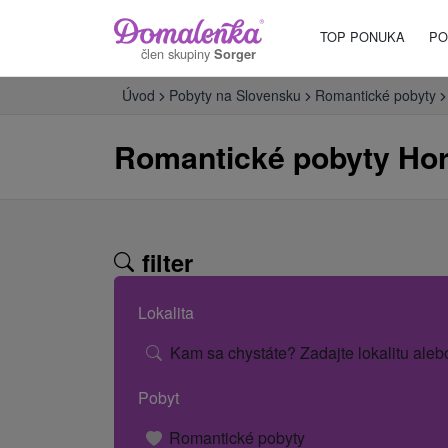
TOP PONUKA
PO
člen skupiny
Sorger
Úvod
Pobyty na Slovensku
Romantické pobyty
Romantické pobyty Hor
filter
Lokalita
Kam sa chystáte? Zadajte lokalitu aleb
Pobyt
Romantické pobyty