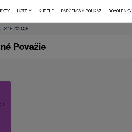
BYTY
HOTELY
KÚPELE
DARČEKOVÝ POUKAZ
DOVOLENKY 
Horné Považie
né Považie
o názov hotela.