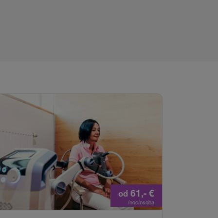
61,-
€
od
/noc/osoba