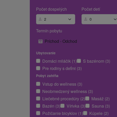
Počet dospelých
Počet detí
Termín pobytu
Príchod - Odchod
Ubytovanie
Domáci miláčik (1)
S bazénom (3)
Pre rodiny s deťmi (3)
Pobyt zahŕňa
Vstup do wellness (3)
Neobmedzený wellness (3)
Liečebné procedúry (2)
Masáž (2)
Bazén (3)
Vírivka (3)
Sauna (3)
Požičanie bicyklov (1)
Kúpele (2)