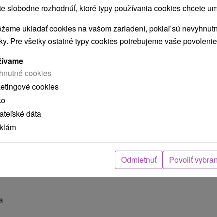
 slobodne rozhodnúť, ktoré typy používania cookies chcete um
žeme ukladať cookies na vašom zariadení, pokiaľ sú nevyhnutn
nky. Pre všetky ostatné typy cookies potrebujeme vaše povolenie
žívame
,-
€
hnutné cookies
osoba
ketingové cookies
ko
teľské dáta
eklám
20
Odmietnuť
Povoliť vybra
a