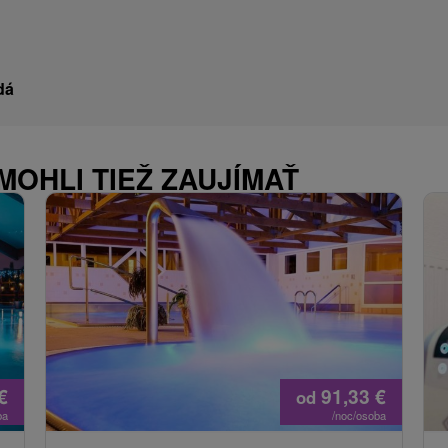
dá
MOHLI TIEŽ ZAUJÍMAŤ
€
91,33
€
od
ba
/noc/osoba