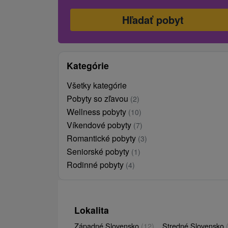
Kategórie
Všetky kategórie
Pobyty so zľavou
(2)
Wellness pobyty
(10)
Víkendové pobyty
(7)
Romantické pobyty
(3)
Seniorské pobyty
(1)
Rodinné pobyty
(4)
Lokalita
Západné Slovensko
(12)
Stredné Slovensko