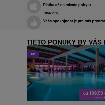
Platba až na mieste pobytu
VIAC INFO
Vaša spokojnosť je pre nás prvora
TIETO PONUKY BY VÁS 
TIP
109,50
od
/noc/oso