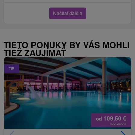
Načítať ďalšie
TIETO PONUKY BY VÁS MOHLI
TIEŽ ZAUJÍMAŤ
TIP
109,50
€
od
/noc/osoba