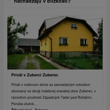
nachádzajú v blízkosti?
Privát v Zuberci Zuberec
Privát v rodinnom dome so samostatným vchodom
situovaný na okraji malebnej oravskej obce Zuberec, v
rázovitom prostredí Západných Tatier pod Roháčmi.
Ponúka útulné...
Žilinský kraj -
Zuberec