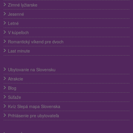
Zimné lyžiarske
Jesenné
Letné
V kúpeľoch
Romantický víkend pre dvoch
Last minute
Ubytovanie na Slovensku
Atrakcie
Blog
Súťaže
Kvíz Slepá mapa Slovenska
Prihlásenie pre ubytovateľa