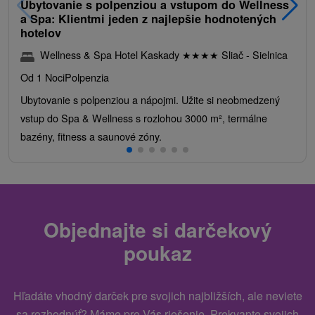
Ubytovanie s polpenziou a vstupom do Wellness
a Spa: Klientmi jeden z najlepšie hodnotených
hotelov
Wellness & Spa Hotel Kaskady
★
★
★
★
Sliač - Sielnica
Od 1 Noci
Polpenzia
Ubytovanie s polpenziou a nápojmi. Užite si neobmedzený
vstup do Spa & Wellness s rozlohou 3000 m², termálne
bazény, fitness a saunové zóny.
Objednajte si darčekový
poukaz
Hľadáte vhodný darček pre svojich najbližších, ale neviete
sa rozhodnúť? Máme pre Vás riešenie. Prekvapte svojich