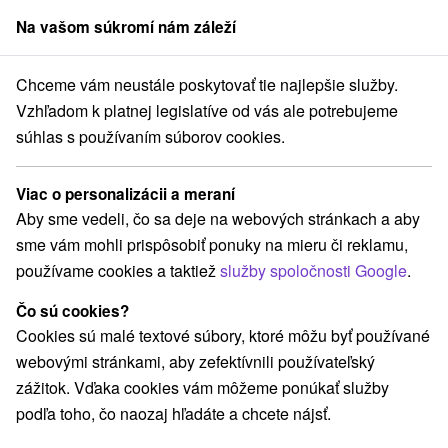
Na vašom súkromí nám záleží
člen skupiny
Sorger
Chceme vám neustále poskytovať tie najlepšie služby.
Stredné Slovensko
Žilinský kraj
Zuberec
Privát Torda Zuberec
Vzhľadom k platnej legislatíve od vás ale potrebujeme
súhlas s používaním súborov cookies.
Privát Torda Zuberec
Zuberec
Viac o personalizácii a meraní
Aby sme vedeli, čo sa deje na webových stránkach a aby
sme vám mohli prispôsobiť ponuky na mieru či reklamu,
REZERVÁCIA A VÝBER POBYTU
používame cookies a taktiež
služby spoločnosti Google
.
Kontaktujte priamo ubytovateľa.
Čo sú cookies?
Navigovať do miesta
Cookies sú malé textové súbory, ktoré môžu byť používané
webovými stránkami, aby zefektívnili používateľský
O ZARIADENÍ
VYBAVENIE
zážitok. Vďaka cookies vám môžeme ponúkať služby
podľa toho, čo naozaj hľadáte a chcete nájsť.