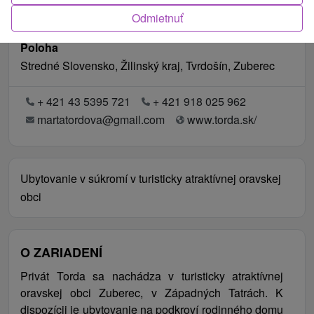
Odmietnuť
Poloha
Stredné Slovensko, Žilinský kraj, Tvrdošín, Zuberec
+ 421 43 5395 721
+ 421 918 025 962
martatordova@gmail.com
www.torda.sk/
Ubytovanie v súkromí v turisticky atraktívnej oravskej
obci
O ZARIADENÍ
Privát Torda sa nachádza v turisticky atraktívnej
oravskej obci Zuberec, v Západných Tatrách. K
dispozícii je ubytovanie na podkroví rodinného domu