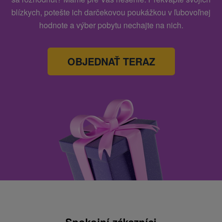
blízkych, potešte ich darčekovou poukážkou v ľubovoľnej
hodnote a výber pobytu nechajte na nich.
OBJEDNAŤ TERAZ
Spokojní zákazníci