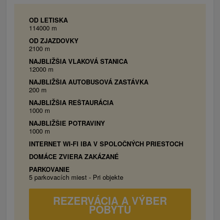
Spálňa : 1 x manželská posteľ, internet WiFi,
televízor.
OD LETISKA
114000 m
2x dvojlôžková izba s prístelkou :
OD ZJAZDOVKY
Spálňa : 1 x manželská posteľ, 1x prístelka
2100 m
(pohovka), internet WiFi, televízor, pohovka.
NAJBLIŽŠIA VLAKOVÁ STANICA
12000 m
NAJBLIŽŠIA AUTOBUSOVÁ ZASTÁVKA
200 m
NAJBLIŽŠIA REŠTAURÁCIA
1000 m
NAJBLIŽŠIE POTRAVINY
1000 m
INTERNET WI-FI IBA V SPOLOČNÝCH PRIESTOCH
DOMÁCE ZVIERA ZAKÁZANÉ
PARKOVANIE
5 parkovacích miest - Pri objekte
REZERVÁCIA A VÝBER
POBYTU