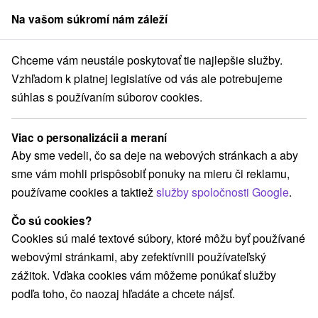
Na vašom súkromí nám záleží
člen skupiny
Sorger
Chceme vám neustále poskytovať tie najlepšie služby.
nzióny
Východné Slovensko
Prešovský kraj
Zemplínske Hámre
Vzhľadom k platnej legislatíve od vás ale potrebujeme
súhlas s používaním súborov cookies.
Penzióny v Zemplínskych Hámrach
Viac o personalizácii a meraní
Kategórie
Aby sme vedeli, čo sa deje na webových stránkach a aby
sme vám mohli prispôsobiť ponuky na mieru či reklamu,
Všetky kategórie
Chaty na prenájom
Penzióny
(2)
(2)
používame cookies a taktiež
služby spoločnosti Google
.
Čo sú cookies?
Vyberte lokalitu alebo termín
Cookies sú malé textové súbory, ktoré môžu byť používané
webovými stránkami, aby zefektívnili používateľský
NAJLACNEJŠIE
NAJDRAHŠIE
PODĽA 
VŠETKY
zážitok. Vďaka cookies vám môžeme ponúkať služby
podľa toho, čo naozaj hľadáte a chcete nájsť.