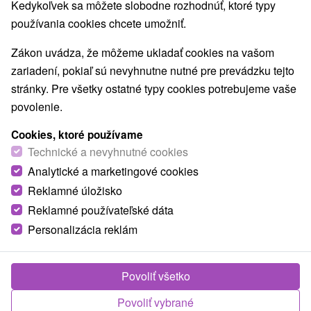
Kedykoľvek sa môžete slobodne rozhodnúť, ktoré typy
používania cookies chcete umožniť.
Zákon uvádza, že môžeme ukladať cookies na vašom
zariadení, pokiaľ sú nevyhnutne nutné pre prevádzku tejto
stránky. Pre všetky ostatné typy cookies potrebujeme vaše
povolenie.
Cookies, ktoré používame
Technické a nevyhnutné cookies
Analytické a marketingové cookies
Reklamné úložisko
Reklamné používateľské dáta
Personalizácia reklám
Penzión Luki Zemplínske Hámre
Zemplínske Hámre
Povoliť všetko
Príjemný rodinný penzión v blízkosti potoka, v obci
Zemplínske Hámre. Disponuje piatimi...
Povoliť vybrané