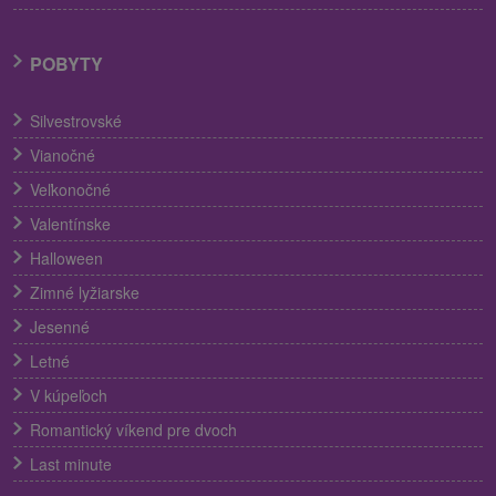
POBYTY
Silvestrovské
Vianočné
Veľkonočné
Valentínske
Halloween
Zimné lyžiarske
Jesenné
Letné
V kúpeľoch
Romantický víkend pre dvoch
Last minute