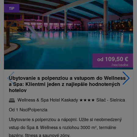
TIP
109,50
€
od
/noc/osoba
Ubytovanie s polpenziou a vstupom do Wellness
a Spa: Klientmi jeden z najlepšie hodnotených
hotelov
Wellness & Spa Hotel Kaskady
★
★
★
★
Sliač - Sielnica
Od 1 Noci
Polpenzia
Ubytovanie s polpenziou a nápojmi. Užite si neobmedzený
vstup do Spa & Wellness s rozlohou 3000 m², termálne
bazény, fitness a saunové zóny.