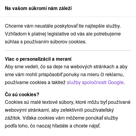
Na vašom súkromí nám záleží
člen skupiny
Sorger
Chceme vám neustále poskytovať tie najlepšie služby.
né Slovensko
Košický kraj
Hrabušice
Penzión Mayka Hrabušice
Vzhľadom k platnej legislatíve od vás ale potrebujeme
súhlas s používaním súborov cookies.
Penzión Mayka Hrabušice
Hrabušice
Viac o personalizácii a meraní
Aby sme vedeli, čo sa deje na webových stránkach a aby
sme vám mohli prispôsobiť ponuky na mieru či reklamu,
Rezervovať cez booking
používame cookies a taktiež
služby spoločnosti Google
.
Čo sú cookies?
Cookies sú malé textové súbory, ktoré môžu byť používané
REZERVÁCIA A VÝBER POBYTU
webovými stránkami, aby zefektívnili používateľský
Kontaktujte priamo ubytovateľa.
zážitok. Vďaka cookies vám môžeme ponúkať služby
podľa toho, čo naozaj hľadáte a chcete nájsť.
Navigovať do miesta