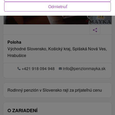
Odmietnuť
Poloha
Východné Slovensko, Košický kraj, Spišská Nová Ves,
Hrabušice
+421 918 094 948
info@penzionmayka.sk
Rodinný penzión v Slovensko raji za prijateľnú cenu
O ZARIADENÍ