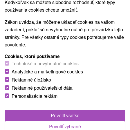
Kedykoľvek sa môžete slobodne rozhodnúť, ktoré typy
O ZARIADENÍ
VYBAVENIE
používania cookies chcete umožniť.
Zákon uvádza, že môžeme ukladať cookies na vašom
zariadení, pokiaľ sú nevyhnutne nutné pre prevádzku tejto
stránky. Pre všetky ostatné typy cookies potrebujeme vaše
povolenie.
Cookies, ktoré používame
Technické a nevyhnutné cookies
Analytické a marketingové cookies
Reklamné úložisko
Reklamné používateľské dáta
Personalizácia reklám
Povoliť všetko
Povoliť vybrané