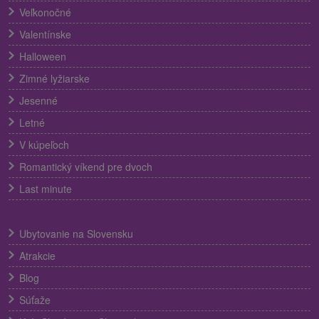
Veľkonočné
Valentínske
Halloween
Zimné lyžiarske
Jesenné
Letné
V kúpeľoch
Romantický víkend pre dvoch
Last minute
Ubytovanie na Slovensku
Atrakcie
Blog
Súťaže