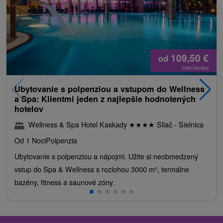
109,50
€
od
/noc/osoba
Ubytovanie s polpenziou a vstupom do Wellness
a Spa: Klientmi jeden z najlepšie hodnotených
hotelov
Wellness & Spa Hotel Kaskady
★
★
★
★
Sliač - Sielnica
Od 1 Noci
Polpenzia
Ubytovanie s polpenziou a nápojmi. Užite si neobmedzený
vstup do Spa & Wellness s rozlohou 3000 m², termálne
bazény, fitness a saunové zóny.