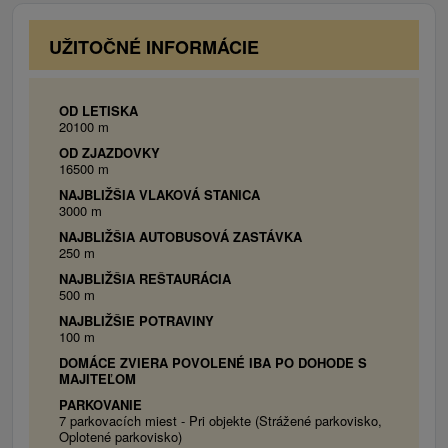
toaleta, WiFi.
1x Trojlôžková izba (bezbariérová)
: 2x
UŽITOČNÉ INFORMÁCIE
samostatné lôžko, chladnička, kúpeľňa s
toaletou, TV, kuchynský kút ( plynový sporák,
kanvica, jedálenské posedenie, chladnička),
OD LETISKA
20100 m
WiFi.
OD ZJAZDOVKY
16500 m
NAJBLIŽŠIA VLAKOVÁ STANICA
3000 m
NAJBLIŽŠIA AUTOBUSOVÁ ZASTÁVKA
250 m
NAJBLIŽŠIA REŠTAURÁCIA
500 m
NAJBLIŽŠIE POTRAVINY
100 m
DOMÁCE ZVIERA POVOLENÉ IBA PO DOHODE S
MAJITEĽOM
PARKOVANIE
7 parkovacích miest - Pri objekte (Strážené parkovisko,
Oplotené parkovisko)