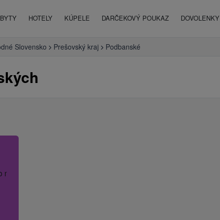
BYTY
HOTELY
KÚPELE
DARČEKOVÝ POUKAZ
DOVOLENKY 
dné Slovensko
Prešovský kraj
Podbanské
ských
o názov hotela.