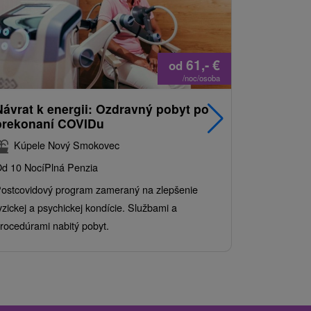
61,-
€
od
/noc/osoba
Návrat k energii: Ozdravný pobyt po
Najpredá
prekonaní COVIDu
pobyt s
balíkom 
Kúpele Nový Smokovec
Grand 
d 10 Nocí
Plná Penzia
Od 2 Nocí
Al
ostcovidový program zameraný na zlepšenie
Užite si pes
yzickej a psychickej kondície. Službami a
kde sa skvel
rocedúrami nabitý pobyt.
služby pre c