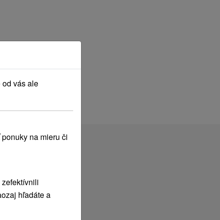
 od vás ale
 ponuky na mieru či
efektívnili
ozaj hľadáte a