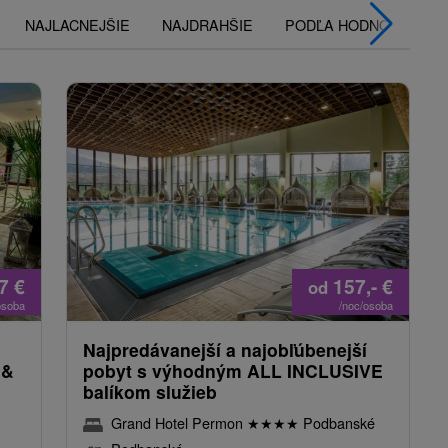
NAJLACNEJŠIE
NAJDRAHŠIE
PODĽA HODNOTENÍ
67
€
157,-
€
od
osoba
/noc/osoba
Najpredávanejší a najobľúbenejší
 &
pobyt s výhodným ALL INCLUSIVE
balíkom služieb
Grand Hotel Permon
★
★
★
★
Podbanské