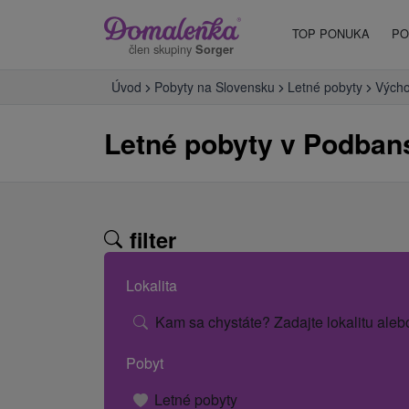
TOP PONUKA
PO
člen skupiny
Sorger
Úvod
Pobyty na Slovensku
Letné pobyty
Výcho
Letné pobyty v Podban
filter
Lokalita
Kam sa chystáte? Zadajte lokalitu aleb
Pobyt
Letné pobyty