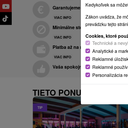
Kedykoľvek sa môžete
Garantujeme najnižšie ceny
Zákon uvádza, že mô
VIAC INFO
prevádzku tejto strá
Minimálne storno poplatky
Cookies, ktoré pou
VIAC INFO
Technické a nevy
Platba až na mieste pobytu
Analytické a mar
VIAC INFO
Reklamné úložis
Vaša spokojnosť je pre nás prvora
Reklamné používa
Personalizácia r
TIETO PONUKY BY VÁS 
TIP