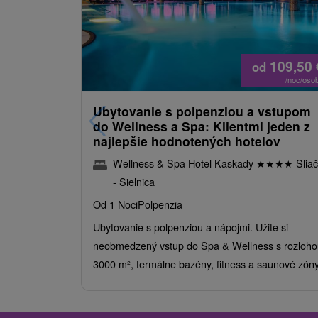
109,50
od
/noc/oso
Ubytovanie s polpenziou a vstupom
do Wellness a Spa: Klientmi jeden z
najlepšie hodnotených hotelov
Wellness & Spa Hotel Kaskady
★
★
★
★
Sliač
- Sielnica
Od 1 Noci
Polpenzia
Ubytovanie s polpenziou a nápojmi. Užite si
neobmedzený vstup do Spa & Wellness s rozloho
3000 m², termálne bazény, fitness a saunové zóny