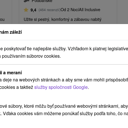
Podbanské
Od 2 Nocí
All Inclusive
9,4
(464 recenzií)
tou
Užite si pestrý, komfortný a zábavou nabitý
pobyt, kde sa skvelé jedlo, vodné atrakcie,
nám záleží
wellness a služby pre celú rodinu.
poskytovať tie najlepšie služby. Vzhľadom k platnej legislatíve
s používaním súborov cookies.
ii a meraní
a deje na webových stránkach a aby sme vám mohli prispôsobiť
cookies a taktiež
služby spoločnosti Google
.
ové súbory, ktoré môžu byť používané webovými stránkami, aby z
k. Vďaka cookies vám môžeme ponúkať služby podľa toho, čo na