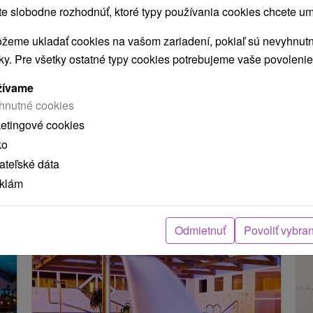
 slobodne rozhodnúť, ktoré typy používania cookies chcete um
žeme ukladať cookies na vašom zariadení, pokiaľ sú nevyhnutn
nky. Pre všetky ostatné typy cookies potrebujeme vaše povolenie
žívame
hnutné cookies
ketingové cookies
ko
dá
teľské dáta
eklám
MOHLI TIEŽ ZAUJÍMAŤ
Odmietnuť
Povoliť vybra