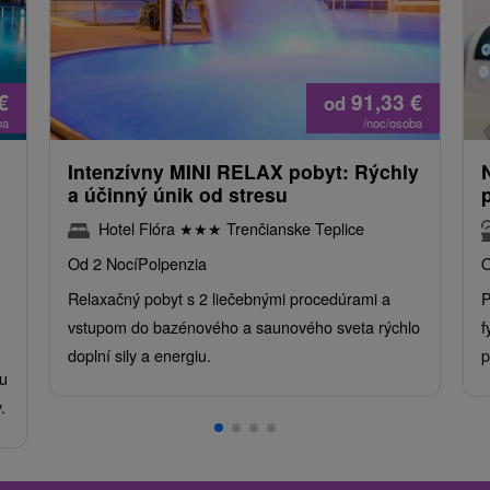
€
91,33
€
od
ba
/noc/osoba
Intenzívny MINI RELAX pobyt: Rýchly
a účinný únik od stresu
Hotel Flóra
★
★
★
Trenčianske Teplice
Od 2 Nocí
Polpenzia
O
Relaxačný pobyt s 2 liečebnými procedúrami a
P
vstupom do bazénového a saunového sveta rýchlo
f
doplní sily a energiu.
p
u
.