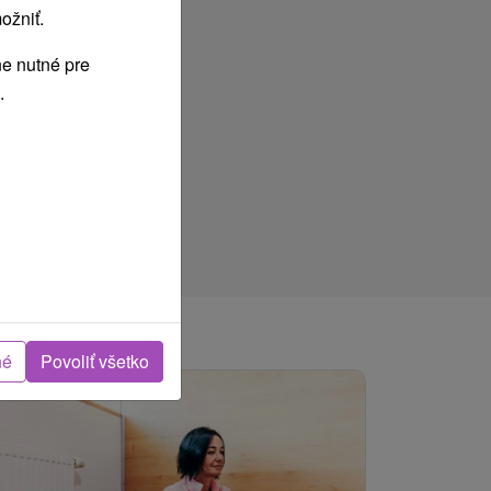
ožniť.
e nutné pre
.
né
Povoliť všetko