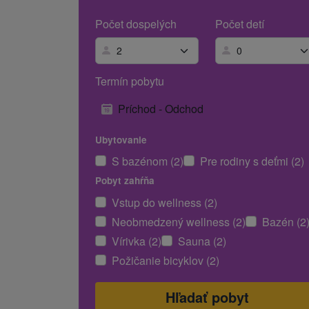
Počet dospelých
Počet detí
Termín pobytu
Príchod - Odchod
Ubytovanie
S bazénom (2)
Pre rodiny s deťmi (2)
Pobyt zahŕňa
Vstup do wellness (2)
Neobmedzený wellness (2)
Bazén (2
Vírivka (2)
Sauna (2)
Požičanie bicyklov (2)