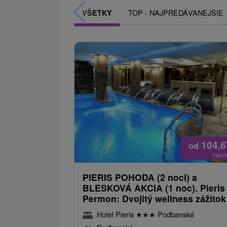
TOP - NAJPREDÁVANEJŠIE
VŠETKY
104,
od
/noc/
PIERIS POHODA (2 noci) a
BLESKOVÁ AKCIA (1 noc). Pieris
Permon: Dvojitý wellness zážitok
Hotel Pieris
★
★
★
Podbanské