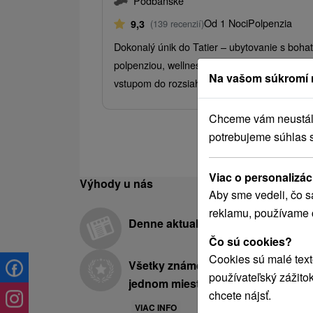
Podbanské
Od 1 Noci
Polpenzia
9,3
(139 recenzií)
Dokonalý únik do Tatier – ubytovanie s boha
polpenziou, wellness Pieris a bonusovým
Na vašom súkromí 
vstupom do rozsiahleho SAUNA Paradise.
Chceme vám neustále 
potrebujeme súhlas 
Viac o personalizác
Výhody u nás
Aby sme vedeli, čo s
reklamu, používame 
Denne aktualizovaná ponuka
Čo sú cookies?
Cookies sú malé text
Všetky známe hotely a kúpele na
používateľský zážito
jednom mieste
chcete nájsť.
VIAC INFO