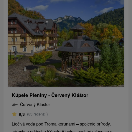
Kúpele Pieniny - Červený Kláštor
Červený Kláštor
9,3
(83 recenzií)
Liečivá voda pod Troma korunami – spojenie prírody,
zdravia a oddychu Kúpele Pieniny, nachádzajúce sa v