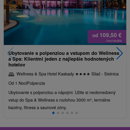
109,50
€
od
/noc/osoba
Ubytovanie s polpenziou a vstupom do Wellness
a Spa: Klientmi jeden z najlepšie hodnotených
hotelov
Wellness & Spa Hotel Kaskady
★
★
★
★
Sliač - Sielnica
Od 1 Noci
Polpenzia
Ubytovanie s polpenziou a nápojmi. Užite si neobmedzený
vstup do Spa & Wellness s rozlohou 3000 m², termálne
bazény, fitness a saunové zóny.