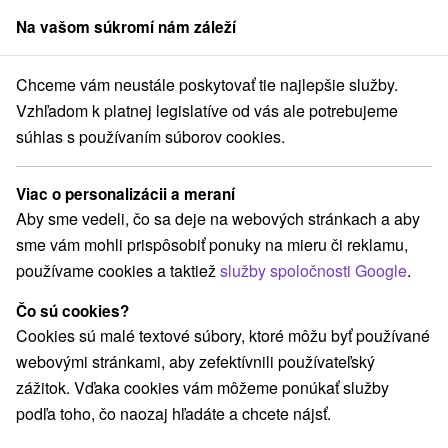
Na vašom súkromí nám záleží
člen skupiny
Sorger
Chceme vám neustále poskytovať tie najlepšie služby.
Kúpele na Slovensku
Spiš
Vzhľadom k platnej legislatíve od vás ale potrebujeme
súhlas s používaním súborov cookies.
Kúpele na Spiši
Viac o personalizácii a meraní
Aby sme vedeli, čo sa deje na webových stránkach a aby
Vyberte lokalitu alebo termín
sme vám mohli prispôsobiť ponuky na mieru či reklamu,
používame cookies a taktiež
služby spoločnosti Google
.
NAJLACNEJŠIE
NAJDRAHŠIE
PODĽA 
VŠETKY
Čo sú cookies?
Cookies sú malé textové súbory, ktoré môžu byť používané
webovými stránkami, aby zefektívnili používateľský
zážitok. Vďaka cookies vám môžeme ponúkať služby
podľa toho, čo naozaj hľadáte a chcete nájsť.