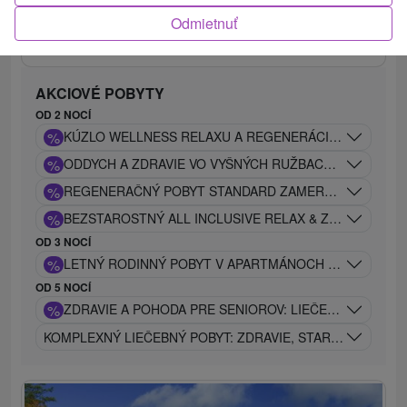
Odmietnuť
ZOBRAZIŤ
AKCIOVÉ POBYTY
OD 2 NOCÍ
%
KÚZLO WELLNESS RELAXU A REGENERÁCIA V KÚPEĽO
%
ODDYCH A ZDRAVIE VO VYŠNÝCH RUŽBACHOCH: EXCLU
%
REGENERAČNÝ POBYT STANDARD ZAMERANÝ NA OBNO
%
BEZSTAROSTNÝ ALL INCLUSIVE RELAX & ZÁŽITKY V K
OD 3 NOCÍ
%
LETNÝ RODINNÝ POBYT V APARTMÁNOCH S WELLNESS
OD 5 NOCÍ
%
ZDRAVIE A POHODA PRE SENIOROV: LIEČEBNÝ RELAX
KOMPLEXNÝ LIEČEBNÝ POBYT: ZDRAVIE, STAROSTLIVOSŤ