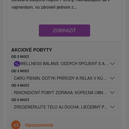
najmenšom, no zároveň jednom z...
ZOBRAZIŤ
AKCIOVÉ POBYTY
OD 2 NOCÍ
%
WELLNESS BALANS: ODDYCH SPOJENÝ S AKTÍVNYM RE
OD 3 NOCÍ
ČARO PIENIN: DOTYK PRÍRODY A RELAX V KÚPEĽOCH
OD 4 NOCÍ
REKONDIČNÝ POBYT ZDRAVIA: KÚPEĽNÁ OBNOVA SÍL - S
OD 5 NOCÍ
ZREGENERUJTE TELO AJ DUCHA: LIEČEBNÝ POBYT S PR
Upozornenie