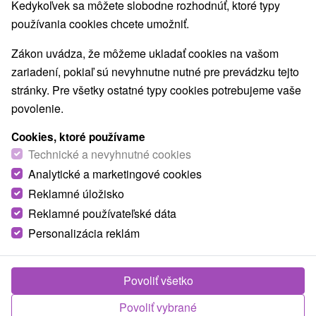
Kedykoľvek sa môžete slobodne rozhodnúť, ktoré typy
používania cookies chcete umožniť.
Zákon uvádza, že môžeme ukladať cookies na vašom
zariadení, pokiaľ sú nevyhnutne nutné pre prevádzku tejto
stránky. Pre všetky ostatné typy cookies potrebujeme vaše
povolenie.
Cookies, ktoré používame
Technické a nevyhnutné cookies
Analytické a marketingové cookies
Kúpele Ružbachy
Reklamné úložisko
Vyšné Ružbachy
Reklamné používateľské dáta
8,2
(430 recenzií)
Personalizácia reklám
Kúpele Vyšné Ružbachy – relax a liečebné procedúry v
prírode Kúpele Vyšné Ružbachy ležia na východnom
Povoliť všetko
Slovensku, na rozhraní...
Povoliť vybrané