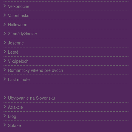
Veľkonočné
Valentínske
Halloween
Zimné lyžiarske
Jesenné
Letné
V kúpeľoch
Romantický víkend pre dvoch
Last minute
Ubytovanie na Slovensku
Atrakcie
Blog
Súťaže