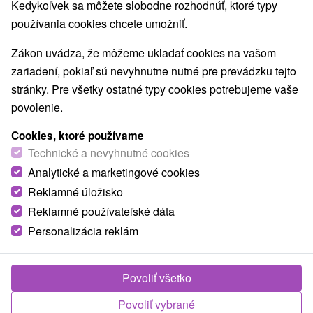
Kedykoľvek sa môžete slobodne rozhodnúť, ktoré typy
NAJLACNEJŠIE
NAJDRAHŠIE
PODĽA 
VŠETKY
používania cookies chcete umožniť.
Zákon uvádza, že môžeme ukladať cookies na vašom
zariadení, pokiaľ sú nevyhnutne nutné pre prevádzku tejto
stránky. Pre všetky ostatné typy cookies potrebujeme vaše
povolenie.
Cookies, ktoré používame
Technické a nevyhnutné cookies
Analytické a marketingové cookies
Reklamné úložisko
Reklamné používateľské dáta
Personalizácia reklám
Povoliť všetko
Povoliť vybrané
Orava Hotel Vitanová