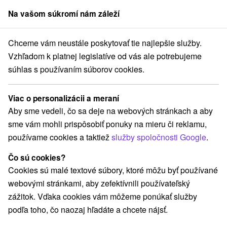
Na vašom súkromí nám záleží
člen skupiny
Sorger
Chceme vám neustále poskytovať tie najlepšie služby.
Hotely
Roháče
Vzhľadom k platnej legislatíve od vás ale potrebujeme
súhlas s používaním súborov cookies.
Hotely na Roháčoch
Viac o personalizácii a meraní
Kategórie
Aby sme vedeli, čo sa deje na webových stránkach a aby
sme vám mohli prispôsobiť ponuky na mieru či reklamu,
Všetky kategórie
Hotely
(3)
používame cookies a taktiež
služby spoločnosti Google
.
Čo sú cookies?
Vyberte lokalitu alebo termín
Cookies sú malé textové súbory, ktoré môžu byť používané
webovými stránkami, aby zefektívnili používateľský
Obce a mesta
zážitok. Vďaka cookies vám môžeme ponúkať služby
podľa toho, čo naozaj hľadáte a chcete nájsť.
Vitanová
(1)
Zuberec
(1)