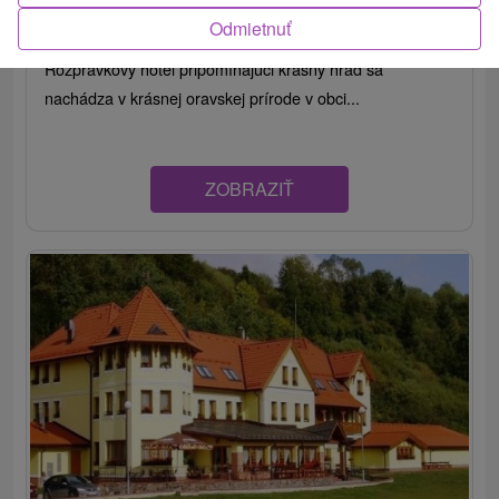
Vitanová
Odmietnuť
Rozprávkový hotel pripomínajúci krásny hrad sa
nachádza v krásnej oravskej prírode v obci...
ZOBRAZIŤ