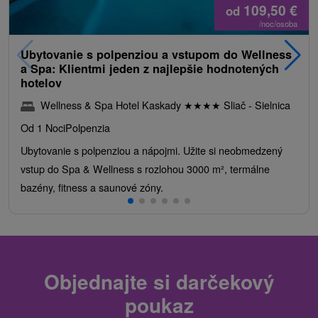
109,50
€
od
/noc/osoba
Ubytovanie s polpenziou a vstupom do Wellness
a Spa: Klientmi jeden z najlepšie hodnotených
hotelov
Wellness & Spa Hotel Kaskady
★
★
★
★
Sliač - Sielnica
Od 1 Noci
Polpenzia
Ubytovanie s polpenziou a nápojmi. Užite si neobmedzený
vstup do Spa & Wellness s rozlohou 3000 m², termálne
bazény, fitness a saunové zóny.
Objednajte si darčekový
poukaz