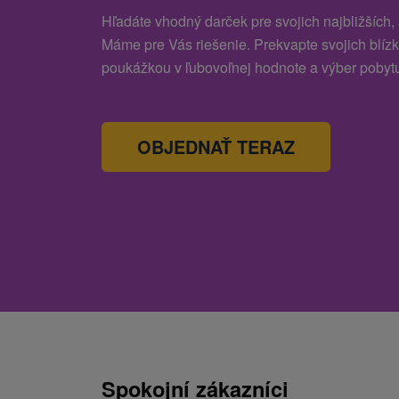
Hľadáte vhodný darček pre svojich najbližších,
Máme pre Vás riešenie. Prekvapte svojich blíz
poukážkou v ľubovoľnej hodnote a výber pobytu
OBJEDNAŤ TERAZ
Spokojní zákazníci