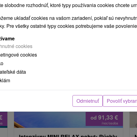
 slobodne rozhodnúť, ktoré typy používania cookies chcete um
žeme ukladať cookies na vašom zariadení, pokiaľ sú nevyhnutn
dá
nky. Pre všetky ostatné typy cookies potrebujeme vaše povolenie
žívame
hnutné cookies
MOHLI TIEŽ ZAUJÍMAŤ
ketingové cookies
ko
teľské dáta
eklám
Odmietnuť
Povoliť vybra
€
91,33
€
od
ba
/noc/osoba
Intenzívny MINI RELAX pobyt: Rýchly