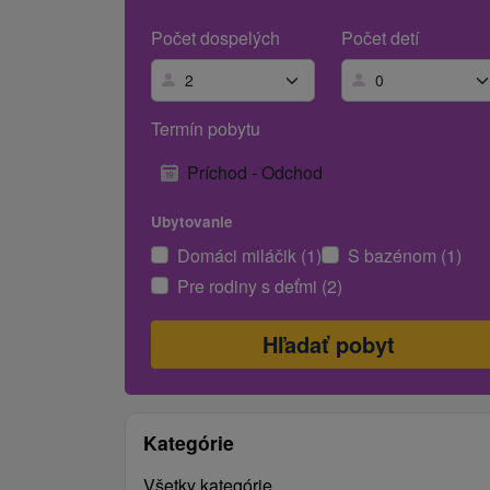
Počet dospelých
Počet detí
Termín pobytu
Príchod - Odchod
Ubytovanie
Domáci miláčik (1)
S bazénom (1)
Pre rodiny s deťmi (2)
Kategórie
Všetky kategórie