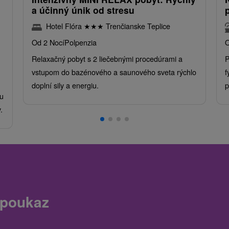
a účinný únik od stresu
Hotel Flóra
★
★
★
Trenčianske Teplice
Od 2 Nocí
Polpenzia
O
Relaxačný pobyt s 2 liečebnými procedúrami a
P
vstupom do bazénového a saunového sveta rýchlo
f
doplní sily a energiu.
p
u
.
 poukaz