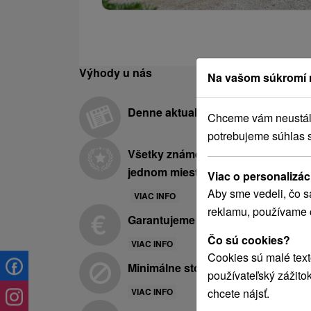
Výhody u nás
Na vašom súkromí 
Denne aktualizovaná ponuka
Chceme vám neustále 
potrebujeme súhlas 
Všetky známe hotely a kúpele na
jednom mieste
Viac o personalizác
Aby sme vedeli, čo s
VIAC INFO
reklamu, používame 
Garantujeme najnižšie ceny
Čo sú cookies?
VIAC INFO
Cookies sú malé text
Minimálne storno poplatky
používateľský zážito
chcete nájsť.
VIAC INFO