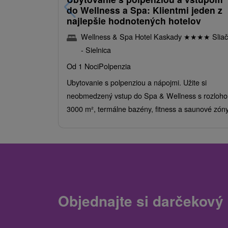
do Wellness a Spa: Klientmi jeden z
najlepšie hodnotených hotelov
Wellness & Spa Hotel Kaskady
★
★
★
★
Sliač
- Sielnica
Od 1 Noci
Polpenzia
Ubytovanie s polpenziou a nápojmi. Užite si
neobmedzený vstup do Spa & Wellness s rozloho
3000 m², termálne bazény, fitness a saunové zóny
Objednajte si darčekový