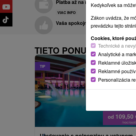
Platba až na mieste pobytu
Kedykoľvek sa môžete
VIAC INFO
Zákon uvádza, že mô
Vaša spokojnosť je pre nás prvora
prevádzku tejto strá
Cookies, ktoré pou
Technické a nevy
TIETO PONUKY BY VÁS 
Analytické a mar
Reklamné úložis
TIP
Reklamné používa
Personalizácia r
109,50
od
/noc/oso
Ubytovanie s polpenziou a vstupom