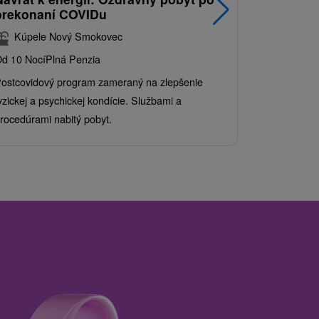
prekonaní COVIDu
pobyt s
balíkom 
Kúpele Nový Smokovec
Grand 
d 10 Nocí
Plná Penzia
Od 2 Nocí
Al
ostcovidový program zameraný na zlepšenie
Užite si pes
yzickej a psychickej kondície. Službami a
kde sa skvel
rocedúrami nabitý pobyt.
služby pre c