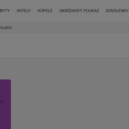
BYTY
HOTELY
KÚPELE
DARČEKOVÝ POUKAZ
DOVOLENKY 
Hruštín
o názov hotela.