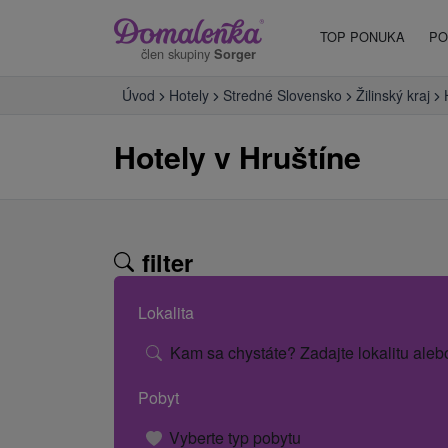
TOP PONUKA
PO
člen skupiny
Sorger
Úvod
Hotely
Stredné Slovensko
Žilinský kraj
Hotely v Hruštíne
filter
Lokalita
Kam sa chystáte? Zadajte lokalitu aleb
Pobyt
Vyberte typ pobytu