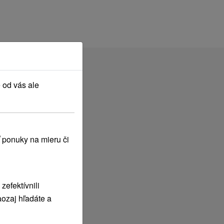
 od vás ale
 ponuky na mieru či
efektívnili
ozaj hľadáte a