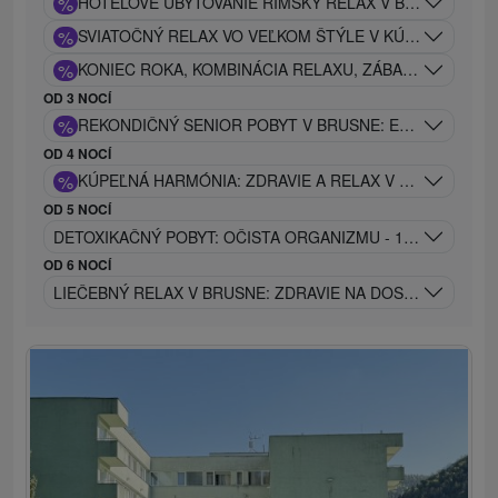
%
HOTELOVÉ UBYTOVANIE RIMSKÝ RELAX V BRUSNE: CA
%
SVIATOČNÝ RELAX VO VEĽKOM ŠTÝLE V KÚPEĽOCH CAR
%
KONIEC ROKA, KOMBINÁCIA RELAXU, ZÁBAVY A ÚŽASN
OD 3 NOCÍ
%
REKONDIČNÝ SENIOR POBYT V BRUSNE: ENERGIA A ÚĽA
OD 4 NOCÍ
%
KÚPEĽNÁ HARMÓNIA: ZDRAVIE A RELAX V SRDCI PRÍR
OD 5 NOCÍ
DETOXIKAČNÝ POBYT: OČISTA ORGANIZMU - 10 PROCEDÚ
OD 6 NOCÍ
LIEČEBNÝ RELAX V BRUSNE: ZDRAVIE NA DOSAH