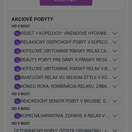
AKCIOVÉ POBYTY
OD 2 NOCÍ
%
RESET V KÚPEĽOCH: VÍKENDOVÉ HÝČKANIE V CARACA
%
RELAXAČNÝ ODDYCHOVÝ POBYT V KÚPEĽOCH SO ZĽAVO
%
HOTELOVÉ UBYTOVANIE RÍMSKY RELAX CARACALLA SAUN
%
BEAUTY POBYT PRE DÁMY A PÁNSKY REGENERAČNÝ P
%
HOTELOVÉ UBYTOVANIE RIMSKÝ RELAX V BRUSNE: CA
%
SVIATOČNÝ RELAX VO VEĽKOM ŠTÝLE V KÚPEĽOCH CAR
%
KONIEC ROKA, KOMBINÁCIA RELAXU, ZÁBAVY A ÚŽASN
OD 3 NOCÍ
%
REKONDIČNÝ SENIOR POBYT V BRUSNE: ENERGIA A ÚĽA
OD 4 NOCÍ
%
KÚPEĽNÁ HARMÓNIA: ZDRAVIE A RELAX V SRDCI PRÍR
OD 5 NOCÍ
DETOXIKAČNÝ POBYT: OČISTA ORGANIZMU - 10 PROCEDÚ