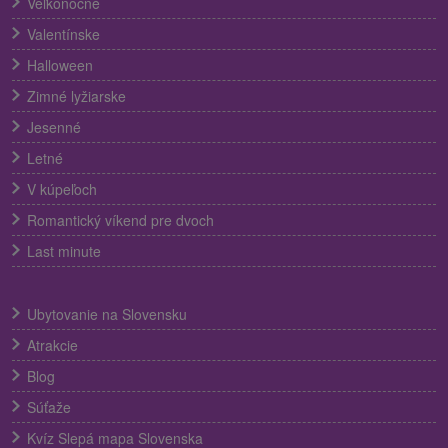
Veľkonočné
Valentínske
Halloween
Zimné lyžiarske
Jesenné
Letné
V kúpeľoch
Romantický víkend pre dvoch
Last minute
Ubytovanie na Slovensku
Atrakcie
Blog
Súťaže
Kvíz Slepá mapa Slovenska