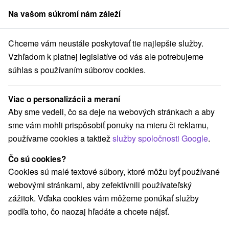
Na vašom súkromí nám záleží
člen skupiny
Sorger
Chceme vám neustále poskytovať tie najlepšie služby.
Hotely
Stredné Slovensko
Banskobystrický kraj
Brusno
Vzhľadom k platnej legislatíve od vás ale potrebujeme
súhlas s používaním súborov cookies.
Hotely v Brusne
Viac o personalizácii a meraní
Kategórie
Aby sme vedeli, čo sa deje na webových stránkach a aby
sme vám mohli prispôsobiť ponuky na mieru či reklamu,
Všetky kategórie
Hotely
Hotely s bazénom
(2)
(1)
používame cookies a taktiež
služby spoločnosti Google
.
Čo sú cookies?
Vyberte lokalitu alebo termín
Cookies sú malé textové súbory, ktoré môžu byť používané
webovými stránkami, aby zefektívnili používateľský
Najpredávanejšie
zážitok. Vďaka cookies vám môžeme ponúkať služby
podľa toho, čo naozaj hľadáte a chcete nájsť.