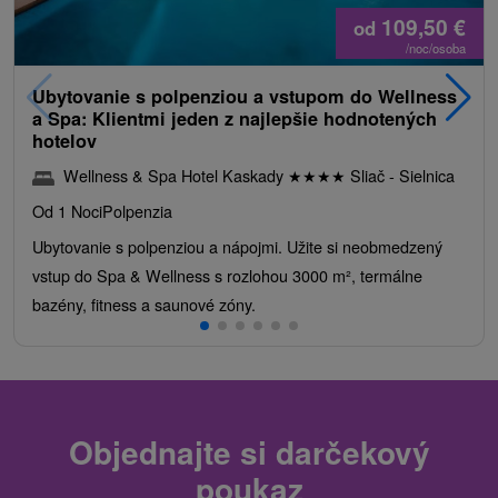
109,50
€
od
/noc/osoba
Ubytovanie s polpenziou a vstupom do Wellness
a Spa: Klientmi jeden z najlepšie hodnotených
hotelov
Wellness & Spa Hotel Kaskady
★
★
★
★
Sliač - Sielnica
Od 1 Noci
Polpenzia
Ubytovanie s polpenziou a nápojmi. Užite si neobmedzený
vstup do Spa & Wellness s rozlohou 3000 m², termálne
bazény, fitness a saunové zóny.
Objednajte si darčekový
poukaz