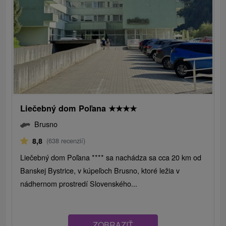
Liečebný dom Poľana
★
★
★
★
Brusno
8,8
(638 recenzií)
Liečebný dom Poľana **** sa nachádza sa cca 20 km od
Banskej Bystrice, v kúpeľoch Brusno, ktoré ležia v
nádhernom prostredí Slovenského...
ZOBRAZIŤ