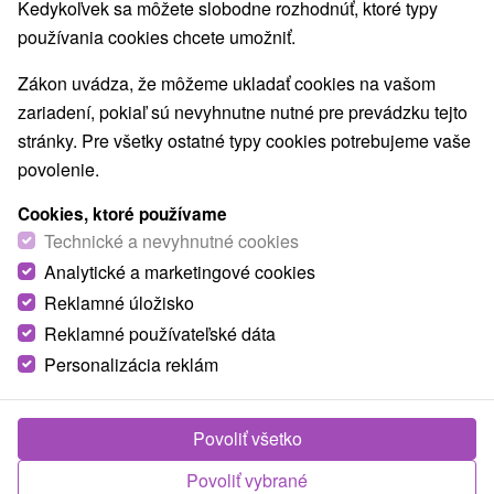
Kedykoľvek sa môžete slobodne rozhodnúť, ktoré typy
TOP - NAJPREDÁVANEJŠIE
NAJLACNEJŠI
VŠETKY
používania cookies chcete umožniť.
Zákon uvádza, že môžeme ukladať cookies na vašom
zariadení, pokiaľ sú nevyhnutne nutné pre prevádzku tejto
stránky. Pre všetky ostatné typy cookies potrebujeme vaše
povolenie.
Cookies, ktoré používame
Technické a nevyhnutné cookies
Analytické a marketingové cookies
Reklamné úložisko
Reklamné používateľské dáta
Personalizácia reklám
Povoliť všetko
Kúpeľný dom Brusnianka
★
★
★
Povoliť vybrané