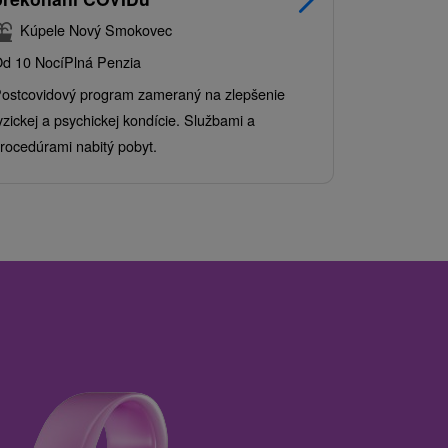
balíkom 
Kúpele Nový Smokovec
Grand 
d 10 Nocí
Plná Penzia
Od 2 Nocí
Al
ostcovidový program zameraný na zlepšenie
Užite si pes
yzickej a psychickej kondície. Službami a
kde sa skvel
rocedúrami nabitý pobyt.
služby pre c