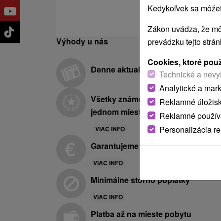
Kedykoľvek sa môžete
Zákon uvádza, že mô
Výhody u nás
prevádzku tejto strá
Cookies, ktoré pou
Denne aktualizovaná ponuka
Technické a nevy
Analytické a mar
Všetky známe hotely a kúpele na
Reklamné úložis
jednom mieste
Reklamné používa
Personalizácia r
VIAC INFO
Garantujeme najnižšie ceny
VIAC INFO
Minimálne storno poplatky
VIAC INFO
Platba až na mieste pobytu