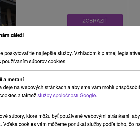
ZOBRAZIŤ
nám záleží
Kaštieľ Fričovce
poskytovať tie najlepšie služby. Vzhľadom k platnej legislatíve
Fričovce
s používaním súborov cookies.
ii a meraní
Renesančný kaštieľ v obci Fričovce bol postavený
a deje na webových stránkach a aby sme vám mohli prispôsobiť
rodinou Berthóty v rokoch 1623 – 1630. Jedinečný
cookies a taktiež
služby spoločnosti Google
.
svojou...
ové súbory, ktoré môžu byť používané webovými stránkami, aby z
k. Vďaka cookies vám môžeme ponúkať služby podľa toho, čo na
ZOBRAZIŤ