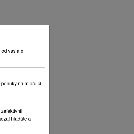
 od vás ale
 ponuky na mieru či
efektívnili
ozaj hľadáte a