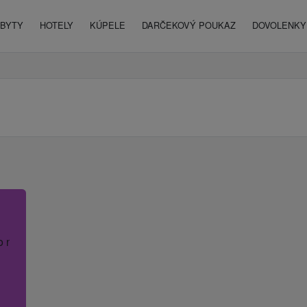
BYTY
HOTELY
KÚPELE
DARČEKOVÝ POUKAZ
DOVOLENKY 
o názov hotela.