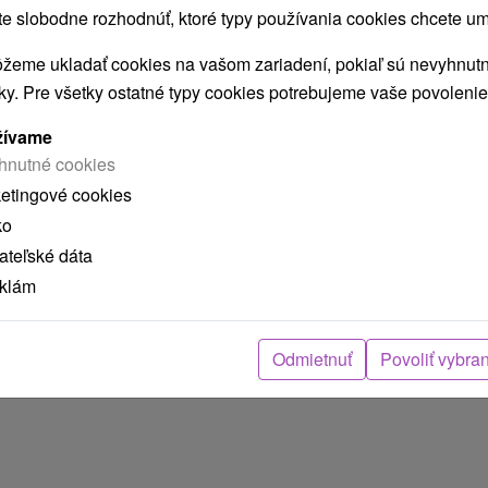
 slobodne rozhodnúť, ktoré typy používania cookies chcete um
žeme ukladať cookies na vašom zariadení, pokiaľ sú nevyhnutn
nky. Pre všetky ostatné typy cookies potrebujeme vaše povolenie
žívame
hnutné cookies
ketingové cookies
ko
teľské dáta
eklám
Odmietnuť
Povoliť vybra