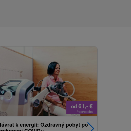
61,-
€
od
/noc/osoba
Návrat k energii: Ozdravný pobyt po
Najpredá
prekonaní COVIDu
pobyt s