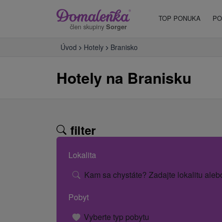
TOP PONUKA
PO
člen skupiny
Sorger
Úvod
Hotely
Branisko
Hotely na Branisku
filter
Lokalita
Kam sa chystáte? Zadajte lokalitu aleb
Pobyt
Vyberte typ pobytu