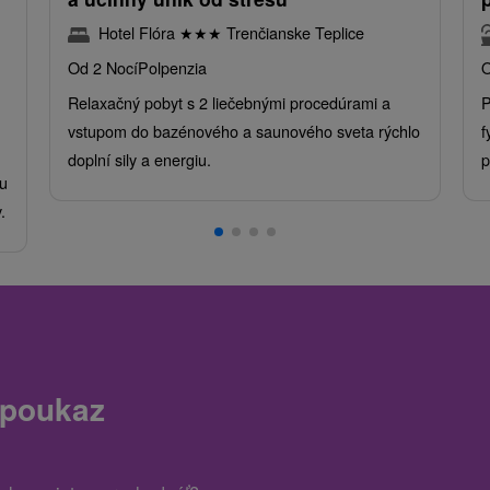
Hotel Flóra
★
★
★
Trenčianske Teplice
Od 2 Nocí
Polpenzia
O
Relaxačný pobyt s 2 liečebnými procedúrami a
P
vstupom do bazénového a saunového sveta rýchlo
f
doplní sily a energiu.
p
u
.
 poukaz