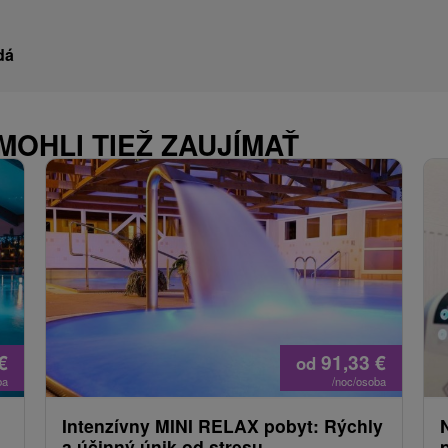
dá
MOHLI TIEŽ ZAUJÍMAŤ
€
91,33
€
od
ba
/noc/osoba
Intenzívny MINI RELAX pobyt: Rýchly
a účinný únik od stresu