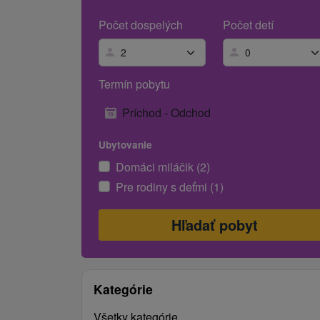
Počet dospelých
Počet detí
Termín pobytu
Príchod - Odchod
Ubytovanie
Domáci miláčik (2)
Pre rodiny s deťmi (1)
Kategórie
Všetky kategórie