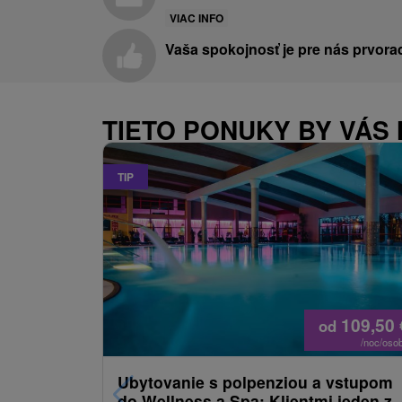
VIAC INFO
Vaša spokojnosť je pre nás prvora
TIETO PONUKY BY VÁS 
TIP
109,50
od
/noc/oso
Ubytovanie s polpenziou a vstupom
do Wellness a Spa: Klientmi jeden z