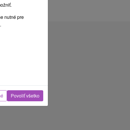
ožniť.
e nutné pre
.
né
Povoliť všetko