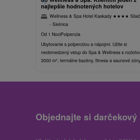
najlepšie hodnotených hotelov
Wellness & Spa Hotel Kaskady
★
★
★
★
Sliač
- Sielnica
Od 1 Noci
Polpenzia
Ubytovanie s polpenziou a nápojmi. Užite si
neobmedzený vstup do Spa & Wellness s rozloho
3000 m², termálne bazény, fitness a saunové zóny
Objednajte si darčekový