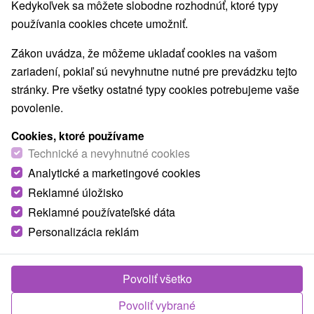
Kedykoľvek sa môžete slobodne rozhodnúť, ktoré typy
TOP - NAJPREDÁVANEJŠIE
NAJLACNEJŠI
VŠETKY
používania cookies chcete umožniť.
Zákon uvádza, že môžeme ukladať cookies na vašom
zariadení, pokiaľ sú nevyhnutne nutné pre prevádzku tejto
stránky. Pre všetky ostatné typy cookies potrebujeme vaše
povolenie.
Cookies, ktoré používame
Technické a nevyhnutné cookies
Analytické a marketingové cookies
Reklamné úložisko
Reklamné používateľské dáta
Personalizácia reklám
Povoliť všetko
Povoliť vybrané
Hotel Košice Pereš