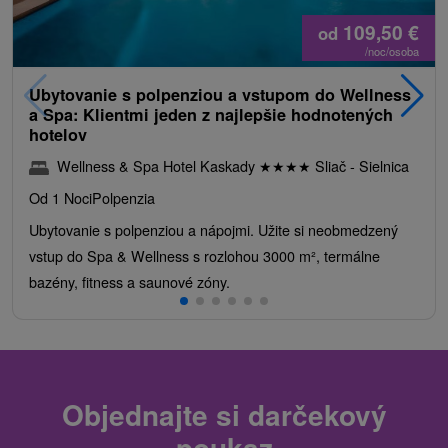
109,50
€
od
/noc/osoba
Ubytovanie s polpenziou a vstupom do Wellness
a Spa: Klientmi jeden z najlepšie hodnotených
hotelov
Wellness & Spa Hotel Kaskady
★
★
★
★
Sliač - Sielnica
Od 1 Noci
Polpenzia
Ubytovanie s polpenziou a nápojmi. Užite si neobmedzený
vstup do Spa & Wellness s rozlohou 3000 m², termálne
bazény, fitness a saunové zóny.
Objednajte si darčekový
poukaz