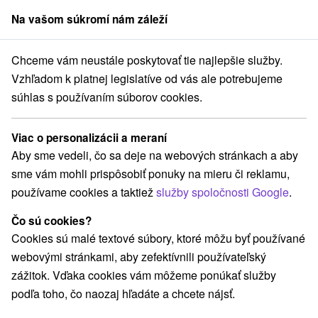
Na vašom súkromí nám záleží
člen skupiny
Sorger
Chceme vám neustále poskytovať tie najlepšie služby.
Hotely
Abov
Vzhľadom k platnej legislatíve od vás ale potrebujeme
súhlas s používaním súborov cookies.
Hotely v Above
Viac o personalizácii a meraní
Kategórie
Aby sme vedeli, čo sa deje na webových stránkach a aby
sme vám mohli prispôsobiť ponuky na mieru či reklamu,
Všetky kategórie
Hotely
(6)
používame cookies a taktiež
služby spoločnosti Google
.
Čo sú cookies?
Vyberte lokalitu alebo termín
Cookies sú malé textové súbory, ktoré môžu byť používané
webovými stránkami, aby zefektívnili používateľský
Obce a mesta
zážitok. Vďaka cookies vám môžeme ponúkať služby
podľa toho, čo naozaj hľadáte a chcete nájsť.
Košice - Západ
(1)
Košice - Staré Mesto
(1)