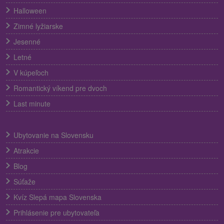
Halloween
Zimné lyžiarske
Jesenné
Letné
V kúpeľoch
Romantický víkend pre dvoch
Last minute
Ubytovanie na Slovensku
Atrakcie
Blog
Súťaže
Kvíz Slepá mapa Slovenska
Prihlásenie pre ubytovateľa