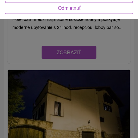
Košice - Pereš
Odmietnuť
Hotel patrí medzi najmladšie košické hotely a poskytuje
moderné ubytovanie s 24-hod. recepciou, lobby bar so...
ZOBRAZIŤ