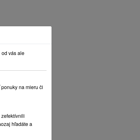
 od vás ale
 ponuky na mieru či
efektívnili
ozaj hľadáte a