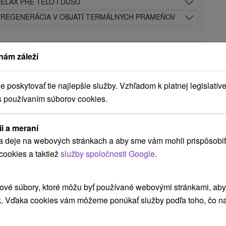
ELAX PRE TELO I DUŠU
 REGENERÁCIA V OBJATÍ TERMÁLNYCH PRAMEŇOV
Horský hotel Remata
★
★
★
Ráztočno
nám záleží
Ráztočno
poskytovať tie najlepšie služby. Vzhľadom k platnej legislatíve
s používaním súborov cookies.
8,6
(38 recenzií)
Vnútorný bazén s protiprúdom (29-30 °C), Počas
ii a meraní
leta vonkajší vyhrievaný bazén s možnosťou
a deje na webových stránkach a aby sme vám mohli prispôsobiť
prekrytia a detský bazén (28-30 °C). Sauny -...
cookies a taktiež
služby spoločnosti Google
.
5,-
€
ZOBRAZIŤ
ové súbory, ktoré môžu byť používané webovými stránkami, aby z
oc/osoba
k. Vďaka cookies vám môžeme ponúkať služby podľa toho, čo na