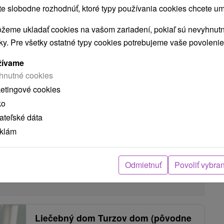
 slobodne rozhodnúť, ktoré typy používania cookies chcete um
žeme ukladať cookies na vašom zariadení, pokiaľ sú nevyhnutn
nky. Pre všetky ostatné typy cookies potrebujeme vaše povolenie
žívame
S BAZÉNOM A MASKOTOM BRALKOM
hnutné cookies
ketingové cookies
RE AKTÍVNU DOVOLENKU S VÝLETMI DO BOJNÍC
ko
teľské dáta
eklám
3023 bude hotel po dobu 2 - 3 týždňov z technických
Odmietnuť
Povoliť vybra
c pre zlepšenie kvality poskytovaných služieb
Liečebný dom Turzov dom (pôvodne