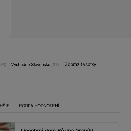
Zobraziť všetky
(36)
Východné Slovensko
(37)
HŠIE
PODĽA HODNOTENÍ
Liečebný dom Bôrina (Baník)