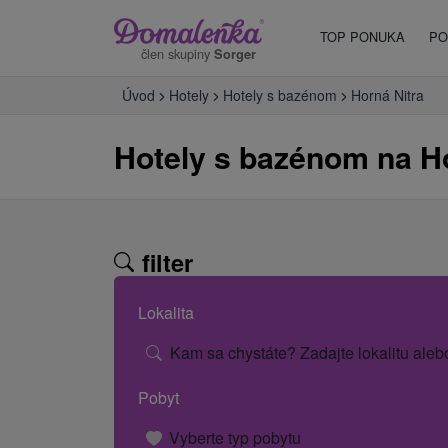
TOP PONUKA
PO
člen skupiny
Sorger
Úvod
Hotely
Hotely s bazénom
Horná Nitra
Hotely s bazénom na Ho
filter
Lokalita
Kam sa chystáte? Zadajte lokalitu aleb
Pobyt
Vyberte typ pobytu