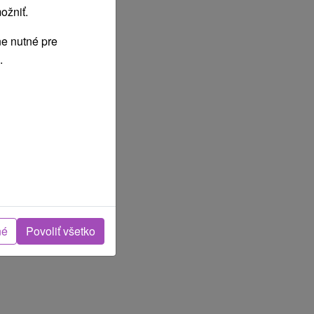
ožniť.
e nutné pre
.
né
Povoliť všetko