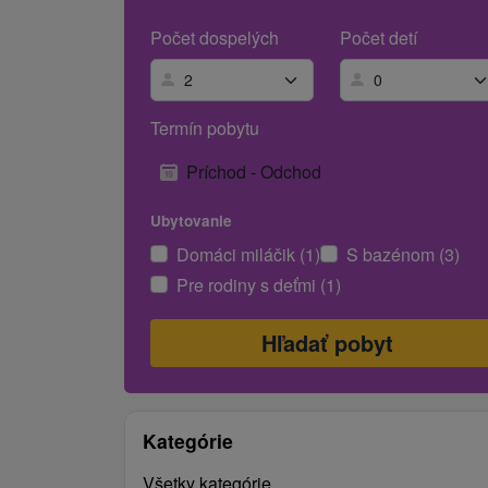
Počet dospelých
Počet detí
Termín pobytu
Príchod - Odchod
Ubytovanie
Domáci miláčik (1)
S bazénom (3)
Pre rodiny s deťmi (1)
Kategórie
Všetky kategórie