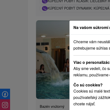
%
KÚPEĽNÝ POBYT KLASIK: LIEČEBNÝ R
%
KÚPEĽNÝ POBYT DYNAMIK: KÚPEĽNÁ
Na vašom súkromí 
Chceme vám neustále 
potrebujeme súhlas 
Viac o personalizác
Aby sme vedeli, čo s
reklamu, používame 
Čo sú cookies?
6
od
Cookies sú malé text
/n
používateľský zážito
chcete nájsť.
Bazén vnútorný