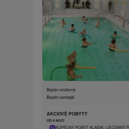
Bazén vnútorný
Bazén vonkajší
AKCIOVÉ POBYTY
OD 6 NOCÍ
%
KÚPEĽNÝ POBYT KLASIK: LIEČEBNÝ R