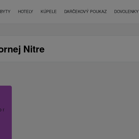
BYTY
HOTELY
KÚPELE
DARČEKOVÝ POUKAZ
DOVOLENKY 
rnej Nitre
o názov hotela.