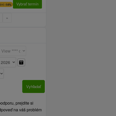
Vybrať termín
 €
0 €
-14%
noci a počas Silvestra
»
Vyhľadať
dporu, prejdite si
 odpoveď na váš problém