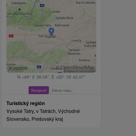
© OpenStreetMap
N +49° 3' 38.09'', E +20° 18' 42.07''
Navigovať
Zobraz mapu
Turistický región
Vysoké Tatry, v Tatrách, Východné
Slovensko, Prešovský kraj