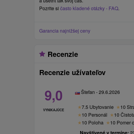
a ušetriť tak svoj čas.
Pozrite si
často kladené otázky - FAQ
.
Garancia najnižšej ceny
Recenzie
Recenzie užívateľov
9,0
Štefan - 29.6.2026
★
7.5 Ubytovanie
★
10 Str
VYNIKAJÚCE
★
10 Personál
★
10 Čistot
★
10 Poloha
★
10 Pomer c
Navštívené v termíne:
23