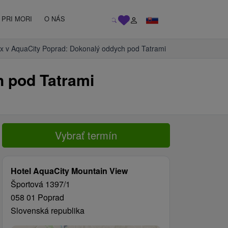
PRI MORI
O NÁS
x v AquaCity Poprad: Dokonalý oddych pod Tatrami
h pod Tatrami
Vybrať termín
Hotel AquaCity Mountain View
Športová 1397/1
058 01 Poprad
Slovenská republika