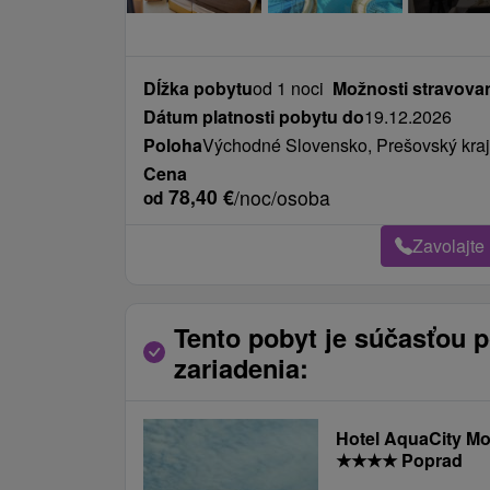
Dĺžka pobytu
od 1 noci
Možnosti stravova
Dátum platnosti pobytu do
19.12.2026
Poloha
Východné Slovensko, Prešovský kraj
Cena
78,40
€
/noc/osoba
od
Zavolajte
Tento pobyt je súčasťou 
zariadenia:
Hotel AquaCity Mo
★
★
★
★
Poprad