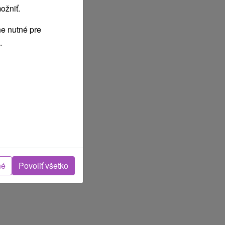
ožniť.
e nutné pre
.
Júl
2027
né
Povoliť všetko