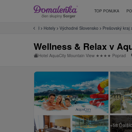
TOP PONUKA
PO
člen skupiny
Sorger
Úvod
Hotely
Východné Slovensko
Prešovský kraj
Wellness & Relax v Aq
Hotel AquaCity Mountain View
★
★
★
★
Poprad