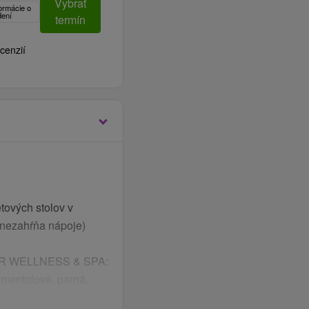
Vybrať
formácie o
dení
termín
cenzií
tových stolov v
a nezahŕňa nápoje)
TER WELLNESS & SPA:
 mentolová, parná,
vírivkami, masážnymi