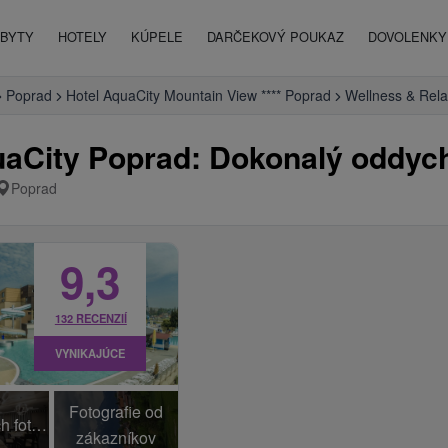
BYTY
HOTELY
KÚPELE
DARČEKOVÝ POUKAZ
DOVOLENKY 
Poprad
Hotel AquaCity Mountain View **** Poprad
Wellness & Rela
uaCity Poprad: Dokonalý oddyc
Poprad
9,3
132 RECENZIÍ
VYNIKAJÚCE
Fotografie od
+58 Ďalších fotiek
zákazníkov