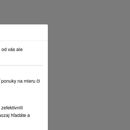
 od vás ale
 ponuky na mieru či
efektívnili
ozaj hľadáte a