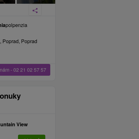
nia
polpenzia
, Poprad, Poprad
 nám - 02 21 02 57 57
ponuky
untain View