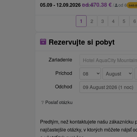
Cenník - Informácie
od 470.38 €
05.09 - 12.09.2026
7 nocí
/
od 67.20
548.8
Minimálny počet nocí počas Vianoc sú 3 
1
2
3
4
5
6
je minimálny poče prenocovaní 4 noci.
Rezervujte si pobyt
Zariadenie
Príchod
Odchod
❔ Poslať otázku
Predtým, než kontaktujete našu zákaznícku po
najčastejšie otázky, v ktorých môžete nájsť