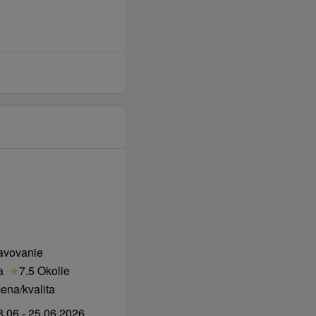
avovanie
a
★
7.5 Okolie
ena/kvalita
.06 - 25.06.2026