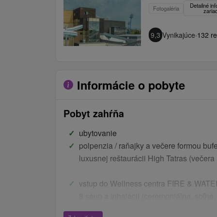
Detailné in
Fotogaléria
zaria
9,3
Vynikajúce
·
132 re
Informácie o pobyte
Pobyt zahŕňa
ubytovanie
polpenzia / raňajky a večere formou bufe
luxusnej reštaurácii High Tatras (večer
vstup do Wellness centra FIRE & WA
8 sáun a inhalácií (ceremoniálna, soľná,
suchá, infra sauna), relaxačný bazén s 