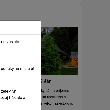
 od vás ale
 ponuky na mieru či
hata Hugo Liptovský Ján
ata neďaleko obce Liptovský Ján, v príjemnom
efektívnili
ostredí Jánskej doliny, ponúka komfortné a
ozaj hľadáte a
ýlové ubytovanie s pomerne veľkým priestorom,
orý ocenia...