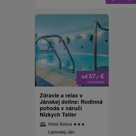
57,-
€
od
/noc/osoba
Zdravie a relax v
Jánskej doline: Rodinná
pohoda v náručí
Nízkych Tatier
Hotel Avena
★
★
★
Liptovský Ján