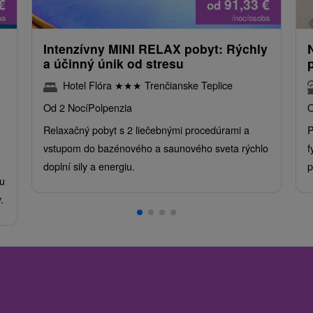
€
91,33
€
od
ba
/noc/osoba
Intenzívny MINI RELAX pobyt: Rýchly
a účinný únik od stresu
Hotel Flóra
★
★
★
Trenčianske Teplice
Od 2 Nocí
Polpenzia
O
Relaxačný pobyt s 2 liečebnými procedúrami a
P
vstupom do bazénového a saunového sveta rýchlo
f
doplní sily a energiu.
p
u
.