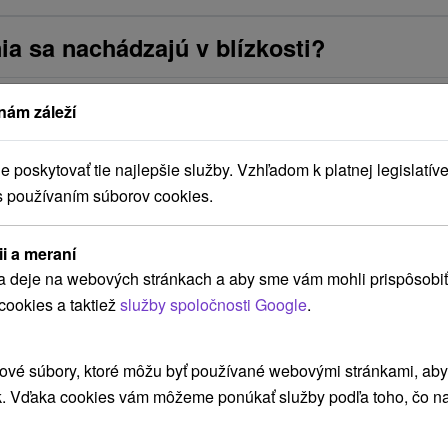
ia sa nachádzajú v blízkosti?
nám záleží
poskytovať tie najlepšie služby. Vzhľadom k platnej legislatíve
s používaním súborov cookies.
ii a meraní
a deje na webových stránkach a aby sme vám mohli prispôsobiť
cookies a taktiež
služby spoločnosti Google
.
Chata Anička Liptovský Ján
C
i
Drevenica v nádhernej prírode Nízkych Tatier, v
Ch
ové súbory, ktoré môžu byť používané webovými stránkami, aby z
malebnej obci Liptovský Ján, disponuje na
pr
k. Vďaka cookies vám môžeme ponúkať služby podľa toho, čo na
poschodí dvomi pohodlne zariadenými spálňami
št
a na prízemí spoločenskou miestnosťou...
kt