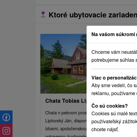
Ktoré ubytovacie zariaden
Na vašom súkromí 
Chceme vám neustále 
potrebujeme súhlas 
Viac o personalizác
Aby sme vedeli, čo s
reklamu, používame 
Chata Tobias Liptovský Ján
Čo sú cookies?
Chata v peknom prostredí Jánskej doliny, v obc
Cookies sú malé text
Liptovský Ján, disponuje dvomi pohodlnými
používateľský zážito
izbami, spoločenskou miestnosťou a plne
chcete nájsť.
vybavenou kuchynskou časťou. Voľné chvíle je