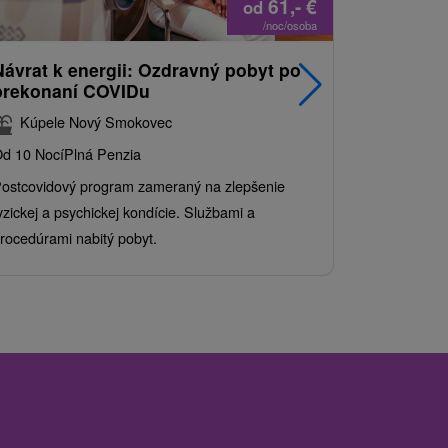
61,-
€
od
/noc/osoba
Návrat k energii: Ozdravný pobyt po
Najpredá
prekonaní COVIDu
pobyt s
balíkom 
Kúpele Nový Smokovec
Grand 
d 10 Nocí
Plná Penzia
Od 2 Nocí
Al
ostcovidový program zameraný na zlepšenie
Užite si pes
yzickej a psychickej kondície. Službami a
kde sa skvel
rocedúrami nabitý pobyt.
služby pre c