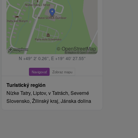
© OpenStreetMap
N +49° 2' 0.26'', E +19° 40' 27.55''
Navigovať
Zobraz mapu
Turistický región
Nízke Tatry, Liptov, v Tatrách, Severné
Slovensko, Žilinský kraj, Jánska dolina