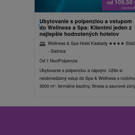
109,50
od
/noc/oso
Ubytovanie s polpenziou a vstupom
do Wellness a Spa: Klientmi jeden z
najlepšie hodnotených hotelov
Wellness & Spa Hotel Kaskady
★
★
★
★
Sliač
- Sielnica
Od 1 Noci
Polpenzia
Ubytovanie s polpenziou a nápojmi. Užite si
neobmedzený vstup do Spa & Wellness s rozloho
3000 m², termálne bazény, fitness a saunové zóny