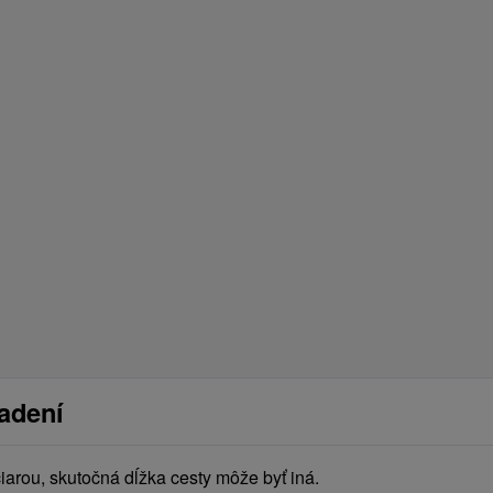
iadení
arou, skutočná dĺžka cesty môže byť iná.