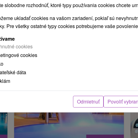
 slobodne rozhodnúť, ktoré typy používania cookies chcete um
Žilinský kraj -
Liptovský Ján
0.12 Km
Ži
 Km
žeme ukladať cookies na vašom zariadení, pokiaľ sú nevyhnutn
nky. Pre všetky ostatné typy cookies potrebujeme vaše povolenie
žívame
Načítať ďalšie
hnutné cookies
ketingové cookies
ko
MOHLI TIEŽ ZAUJÍMAŤ
teľské dáta
eklám
Odmietnuť
Povoliť vybra