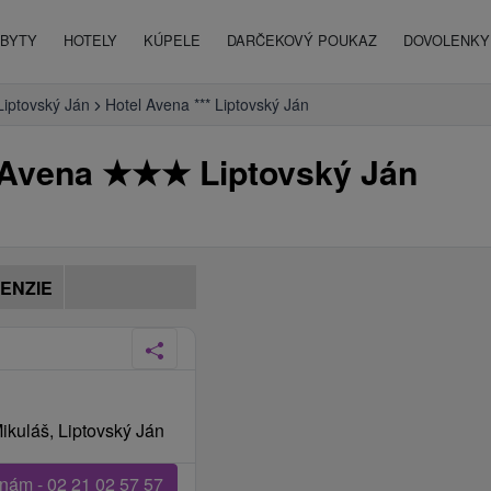
BYTY
HOTELY
KÚPELE
DARČEKOVÝ POUKAZ
DOVOLENKY 
Liptovský Ján
Hotel Avena *** Liptovský Ján
l Avena
★
★
★
Liptovský Ján
ENZIE
Mikuláš, Liptovský Ján
 nám - 02 21 02 57 57