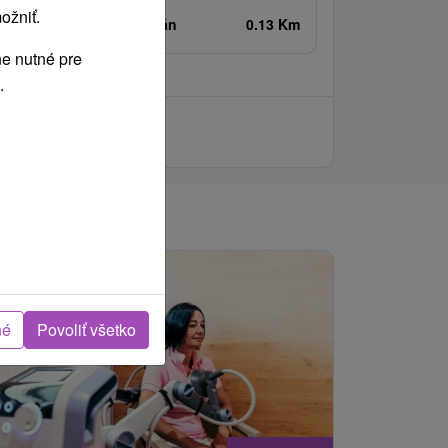
ožniť.
linský kraj -
Liptovský Ján
0.13 Km
e nutné pre
.
né
Povoliť všetko