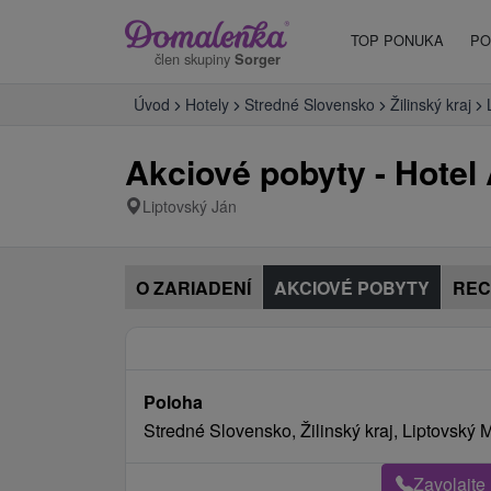
TOP PONUKA
PO
člen skupiny
Sorger
Úvod
Hotely
Stredné Slovensko
Žilinský kraj
Akciové pobyty - Hote
Liptovský Ján
O ZARIADENÍ
AKCIOVÉ POBYTY
REC
Poloha
Stredné Slovensko, Žilinský kraj, Liptovský 
Zavolajte