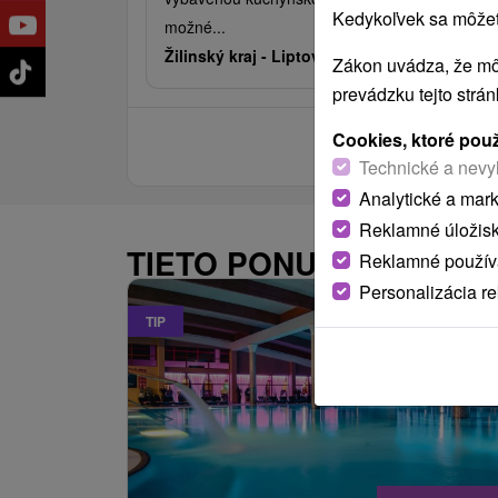
Kedykoľvek sa môžete
možné...
Žilinský kraj -
Liptovský Ján
0.09
Zákon uvádza, že mô
prevádzku tejto strá
Cookies, ktoré pou
Technické a nevy
Analytické a mar
Reklamné úložis
TIETO PONUKY BY VÁS 
Reklamné používa
Personalizácia r
TIP