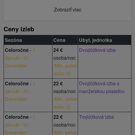
Zobraziť viac
Ceny izieb
Sezóna
Cena
Ubyt. jednotka
Celoročne
-
1.
24 €
Dvojlôžková izba
Január - 31.
osoba/noc
December
(
Min. počet
osôb: 2
)
Celoročne
-
1.
22 €
Dvojlôžková izba s
Január - 31.
osoba/noc
manželskou posteľou
December
(
Min. počet
osôb: 2
)
Celoročne
-
1.
22 €
Trojlôžková izba
Január - 31.
osoba/noc
December
(
Min. počet