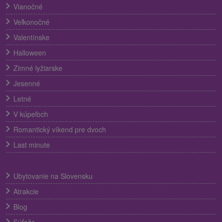
Vianočné
Veľkonočné
Valentínske
Halloween
Zimné lyžiarske
Jesenné
Letné
V kúpeľoch
Romantický víkend pre dvoch
Last minute
Ubytovanie na Slovensku
Atrakcie
Blog
Súťaže