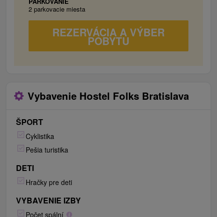
PARKOVANIE
2 parkovacie miesta
relax v lete sa postarajú jazerá Zlaté piesky,
Kuchajda a Vajnory alebo kúpaliská v Rači,
REZERVÁCIA A VÝBER
Krasňanoch, na Tehelnom poli a v Ružinove. V
POBYTU
zimnom období, v prípade priaznivých snehových
podmienok, si je možné zalyžovať v lyžiarskych
strediskách Zochova chata, na Pezinskej Babe
alebo aj na Kamzíku - Kolibe.
Vybavenie Hostel Folks Bratislava
ŠPORT
Cyklistika
Pešia turistika
DETI
Hračky pre deti
VYBAVENIE IZBY
Počet spální