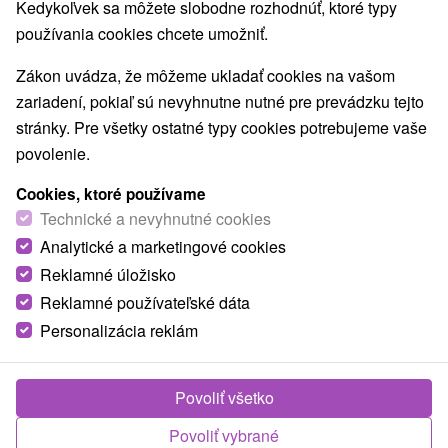
Kedykoľvek sa môžete slobodne rozhodnúť, ktoré typy
O ZARIADENÍ
VYBAVENIE
používania cookies chcete umožniť.
Zákon uvádza, že môžeme ukladať cookies na vašom
zariadení, pokiaľ sú nevyhnutne nutné pre prevádzku tejto
stránky. Pre všetky ostatné typy cookies potrebujeme vaše
povolenie.
Cookies, ktoré používame
Technické a nevyhnutné cookies
Analytické a marketingové cookies
Reklamné úložisko
Reklamné používateľské dáta
Personalizácia reklám
Povoliť všetko
Povoliť vybrané