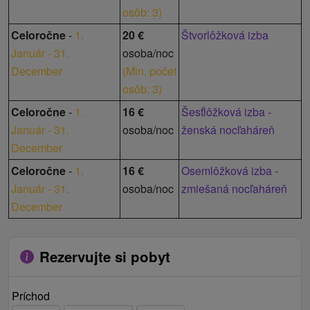
osôb: 3
)
Celoročne
-
1.
20 €
Štvorlôžková izba
Január - 31.
osoba/noc
December
(
Min. počet
osôb: 3
)
Celoročne
-
1.
16 €
Šesťlôžková izba -
Január - 31.
osoba/noc
ženská nocľaháreň
December
Celoročne
-
1.
16 €
Osemlôžková izba -
Január - 31.
osoba/noc
zmiešaná nocľaháreň
December
Rezervujte si pobyt
Príchod