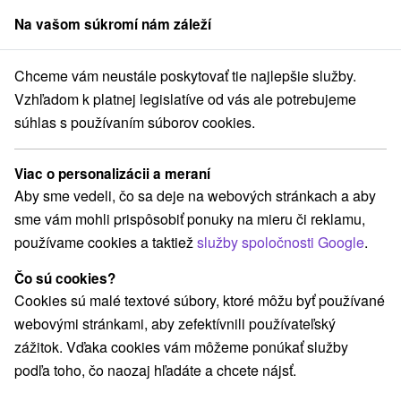
Na vašom súkromí nám záleží
člen skupiny
Sorger
Chceme vám neustále poskytovať tie najlepšie služby.
Bratislavský kraj
Bratislava - Staré Mesto
Hostel Folks Bratislava
Vzhľadom k platnej legislatíve od vás ale potrebujeme
súhlas s používaním súborov cookies.
Hostel Folks Bratislava
Bratislava - Staré Mesto
Viac o personalizácii a meraní
Aby sme vedeli, čo sa deje na webových stránkach a aby
sme vám mohli prispôsobiť ponuky na mieru či reklamu,
Rezervovať cez booking
používame cookies a taktiež
služby spoločnosti Google
.
Čo sú cookies?
Cookies sú malé textové súbory, ktoré môžu byť používané
REZERVÁCIA A VÝBER POBYTU
webovými stránkami, aby zefektívnili používateľský
Kontaktujte priamo ubytovateľa.
zážitok. Vďaka cookies vám môžeme ponúkať služby
podľa toho, čo naozaj hľadáte a chcete nájsť.
Navigovať do miesta