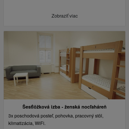
Zobraziť viac
Šesťlôžková izba - ženská nocľaháreň
3x poschodová posteľ, pohovka, pracovný stôl,
klimatizácia, WiFi.