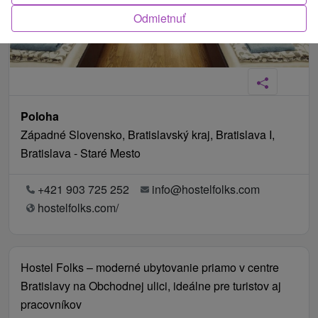
Odmietnuť
Poloha
Západné Slovensko, Bratislavský kraj, Bratislava I,
Bratislava - Staré Mesto
+421 903 725 252
info@hostelfolks.com
hostelfolks.com/
Hostel Folks – moderné ubytovanie priamo v centre
Bratislavy na Obchodnej ulici, ideálne pre turistov aj
pracovníkov