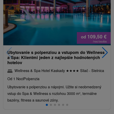
109,50
€
od
/noc/osoba
Ubytovanie s polpenziou a vstupom do Wellness
a Spa: Klientmi jeden z najlepšie hodnotených
hotelov
Wellness & Spa Hotel Kaskady
★
★
★
★
Sliač - Sielnica
Od 1 Noci
Polpenzia
Ubytovanie s polpenziou a nápojmi. Užite si neobmedzený
vstup do Spa & Wellness s rozlohou 3000 m², termálne
bazény, fitness a saunové zóny.