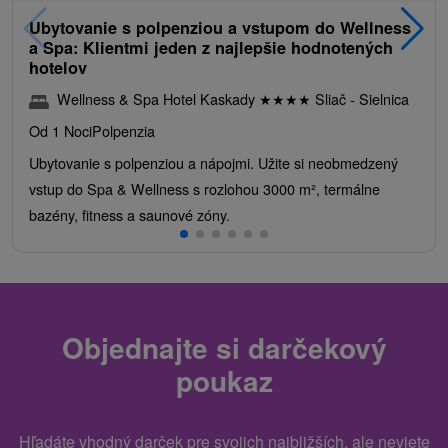
Ubytovanie s polpenziou a vstupom do Wellness
a Spa: Klientmi jeden z najlepšie hodnotených
hotelov
Wellness & Spa Hotel Kaskady
★
★
★
★
Sliač - Sielnica
Od 1 Noci
Polpenzia
Ubytovanie s polpenziou a nápojmi. Užite si neobmedzený
vstup do Spa & Wellness s rozlohou 3000 m², termálne
bazény, fitness a saunové zóny.
Objednajte si darčekový
poukaz
Hľadáte vhodný darček pre svojich najbližších, ale neviete