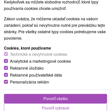
Kedykoľvek sa môžete slobodne rozhodnúť, ktoré typy
Najhľadanejšie oblasti
používania cookies chcete umožniť.
Žilinský kraj
(463)
Severné Slovensko
(463)
Zobraziť všetky
Zákon uvádza, že môžeme ukladať cookies na vašom
zariadení, pokiaľ sú nevyhnutne nutné pre prevádzku tejto
stránky. Pre všetky ostatné typy cookies potrebujeme vaše
TOP - NAJPREDÁVANEJŠIE
NAJLACNEJŠI
VŠETKY
povolenie.
Cookies, ktoré používame
Technické a nevyhnutné cookies
Analytické a marketingové cookies
Reklamné úložisko
Reklamné používateľské dáta
Personalizácia reklám
Povoliť všetko
Povoliť vybrané