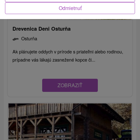
Odmietnuť
Drevenica Deni Osturňa
Osturňa
Ak plánujete oddych v prírode s priateľmi alebo rodinou,
prípadne vás lákajú zasnežené kopce či...
ZOBRAZIŤ