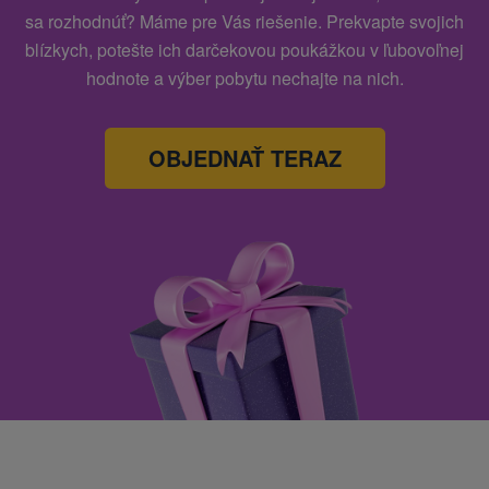
sa rozhodnúť? Máme pre Vás riešenie. Prekvapte svojich
blízkych, potešte ich darčekovou poukážkou v ľubovoľnej
hodnote a výber pobytu nechajte na nich.
OBJEDNAŤ TERAZ