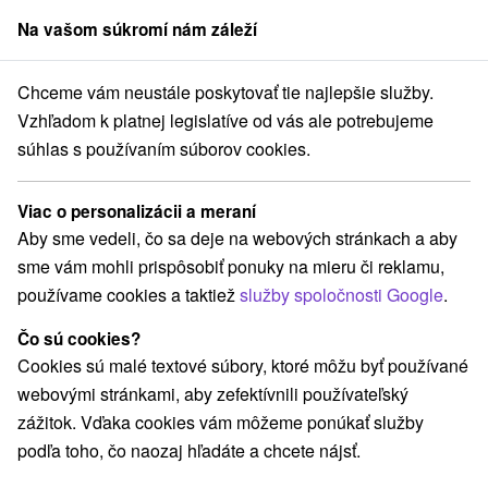
Na vašom súkromí nám záleží
člen skupiny
Sorger
Chceme vám neustále poskytovať tie najlepšie služby.
Drevenice
Vzhľadom k platnej legislatíve od vás ale potrebujeme
súhlas s používaním súborov cookies.
Drevenice
Viac o personalizácii a meraní
Kategórie
Aby sme vedeli, čo sa deje na webových stránkach a aby
sme vám mohli prispôsobiť ponuky na mieru či reklamu,
Všetky kategórie
Hotely
Apartmány
(277)
(846)
používame cookies a taktiež
služby spoločnosti Google
.
Chaty na prenájom
Drevenice
Kempy
(1284)
(705)
(12)
Motely
Penzióny
Priváty
(4)
(674)
(315)
Čo sú cookies?
Ubytovne
(101)
Cookies sú malé textové súbory, ktoré môžu byť používané
webovými stránkami, aby zefektívnili používateľský
zážitok. Vďaka cookies vám môžeme ponúkať služby
Vyberte lokalitu alebo termín
podľa toho, čo naozaj hľadáte a chcete nájsť.