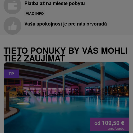
Platba až na mieste pobytu
VIAC INFO
Vaša spokojnosť je pre nás prvoradá
TIETO PONUKY BY VÁS MOHLI
TIEŽ ZAUJÍMAŤ
TIP
109,50
€
od
/noc/osoba